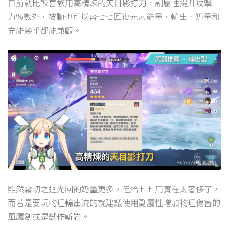
目前就比較喜歡用高精煉的
天目影打刀
，副屬性提升攻擊
力%數外，被動也可以替七七回復元素能量，輸出、奶量和
充能幾乎都能兼顧。
雖然霧切之迴光回的奶量更多，但給七七用實在太奢侈了，
而若是要玩物理輸出流的就建議使用副屬性增加物理傷害的
風鷹劍
或是
試作斬岩
。