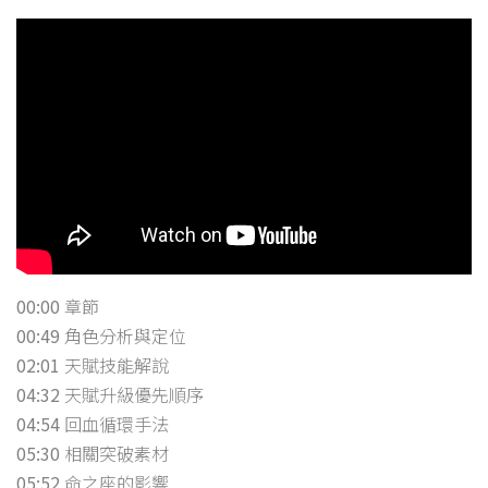
00:00
章節
00:49
角色分析與定位
02:01
天賦技能解說
04:32
天賦升級優先順序
04:54
回血循環手法
05:30
相關突破素材
05:52
命之座的影響