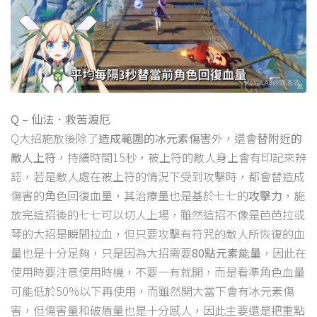
Q – 仙法．救苦渡厄
Q大招施放後除了
造成範圍的冰元素傷害
外，還會
替附近的
敵人上符
，持續時間15秒，被上符的敵人身上會有印記來辨
認，若是敵人處在被上符的情況下受到攻擊時，都會替造成
傷害的角色回復血量，其治療量也是基於七七的
攻擊力
，施
放完這招後的七七可以切人上場，雖然這招不像是芭芭拉或
琴的大招是瞬間拉血，但只要攻擊有符咒的敵人所恢復的血
量也是十分足夠，只是因為大招需要
80點元素能量
，因此在
使用時要注意使用時機，不要一有就開，而是看準角色血量
可能低於50%以下再使用，而雖然開大當下會有冰元素傷
害，但傷害量和破盾量也是十分感人，因此主要還是把重點