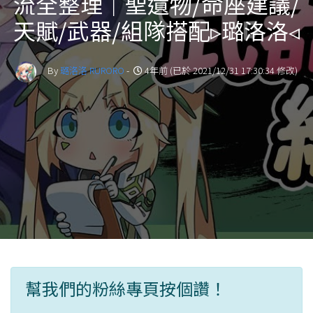
流全整理｜聖遺物/命座建議/
天賦/武器/組隊搭配▹璐洛洛◃
By
璐洛洛 RURORO
-
4年前 (已於 2021/12/31 17:30:34 修改)
幫我們的粉絲專頁按個讚！