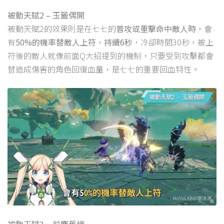
被動天賦2 – 玉籤偶開
被動天賦2的效果則是在七七的
普攻或重擊命中敵人時
，會
有
50%的機率替敵人上符
，
持續6秒
，冷卻時間30秒，被上
符後的敵人就像前面Q大招提到的機制，只要受到攻擊都會
替造成傷害的角色回復血量，是七七的重要回血特性。