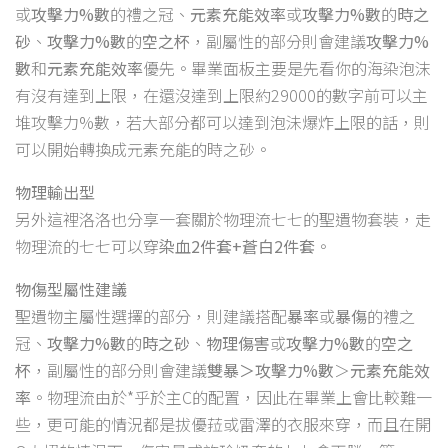
或
攻擊力%數
的禮之冠、
元素充能效率
或
攻擊力%數
的
時之
砂
、
攻擊力%數
的
空之杯
，副屬性的部分則會建議
攻擊力%
數
和
元素充能效率
優先。畢業面板主要是先看你的海染泡沫
有沒有達到上限，在還沒達到上限約29000的數字前可以主
堆攻擊力%數，若大部分都可以達到泡沬爆炸上限的話，則
可以開始轉換成元素充能的時之砂。
物理輸出型
另外這裡洛洛也分享一套關於物理流七七的聖遺物套裝，走
物理流的七七可以穿
染血2件套+蒼白2件套
。
物傷型屬性建議
聖遺物主屬性選擇的部分，則建議搭配
暴率
或
暴傷
的禮之
冠、
攻擊力%數
的
時之砂
、
物理傷害
或
攻擊力%數
的
空之
杯
，副屬性的部分則會建議
雙暴＞攻擊力%數
＞
元素充能效
率
。物理流由於*乎於主C的配置，因此在畢業上會比較難一
些，更可能的情況都是拔優菈或雷澤的衣服來穿，而且在開