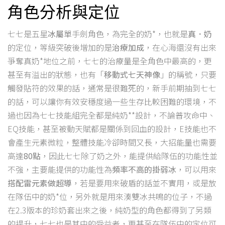
角色分析與定位
七七是五星
冰屬
單手劍角色，為完全的奶*，也就是
真．奶
的定位，等級突破後增加的是
治療加成
，在心海還沒有出來
爭奪真奶*地位之前，七七的治療量是全角色中最高的，更
甚至有溢出的狀態，也有「
移動式七天神像
」的稱號，只要
觸發貼符的效果的話，通常是很難死的，新手前期抽到七七
的話，可以讓你有效安穩度過一些生存比較困難的環境，不
過也因為七七技能組完全都是純奶**設計，不論普攻命中、
EQ技能，甚至被動天賦都是關係到回血的設計，E技能也不
會產生元素微粒，整體技能冷卻時間又長，大招能量也需要
高達
80點
，因此七七除了奶之外，能提供給隊伍的功能性並
不強，主要能提供的功能性為
頻率不高的掛弱冰
，可以用來
搭配雷元素做超導
，若是要用來破盾的話並不實用，或是放
在隊伍中的奶*位，另外就是用來湊雙冰共鳴的位子，不過
在2.3版本的珍奶套出來之後，純奶型的角色都得到了另類
的提升，七七也是其中的受益者，更甚至在隊伍中的定位可