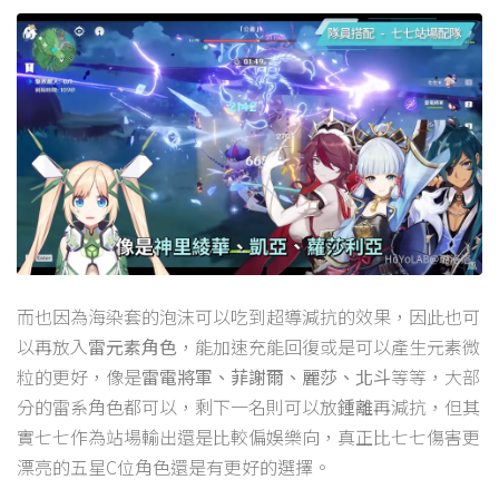
而也因為海染套的泡沫可以吃到超導減抗的效果，因此也可
以再放入
雷元素角色
，能加速充能回復或是可以產生元素微
粒的更好，像是
雷電將軍、菲謝爾、麗莎、北斗
等等，大部
分的雷系角色都可以，剩下一名則可以放
鍾離
再減抗，但其
實七七作為站場輸出還是比較偏娛樂向，真正比七七傷害更
漂亮的五星C位角色還是有更好的選擇。