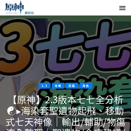
2.3
攻略
武器
角色
【原神】2.3版本七七全分析
☯▸海染套聖遺物起飛、移動
式七天神像｜輸出/輔助/物傷