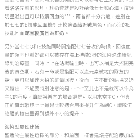
看洛洛先前的影片，珍奶套就是設計給像
七七
和
心海
，這類
奶量溢出
且可以
持續回血
的***，兩者都十分合適，差別在
於七七的E技能回血機制比較
適合給近戰角色
，而心海的E
技能回血
範圍較廣且為群奶
。
另外當七七Q和E技能同時開搭配七七普攻的時候，回復血
量的頻率也剛好都可以被存在場上持續3秒的海染泡沫給紀
錄到治療量，同時七七在站場輸出時，也可以補足大招開完
後的真空期，若有一命或是搭配可以產元素微粒的隊友的
話，更可以加速大招的能量回復，從而一直不斷的站場又奶
又輸出，不過要特別注意的是，七七至此也不是就可以作為
主C的程度，雖然娛樂向的場合還是可以用來當主C，但真
正的實戰環境七七還是比較適合用來提升作為副C，讓隊伍
總體的輸出量得到額外不小的提升。
海染型屬性建議
聖遺物主屬性選擇的部分，和前面一樣會建議搭配
治療加成