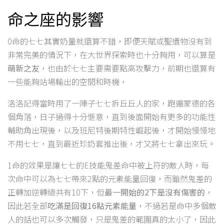
命之座的影響
0命的七七其實奶量就還算不錯，即便天賦或聖遺物沒有到
非常完美的情況下，在大世界探索時也十分夠用，可以算是
萌新之友
，也由於七七主要需要點高攻擊力，前期也還算有
一些能夠站場輸出的空間和時機，
洛洛記得當時用了一陣子七七拆丘丘人的家，跑遍蒙德的各
個角落，日子過得十分愜意，直到後面開始有更多的功能性
輔助角出現後，以及班尼特後期特性崛起後，才開始慢慢地
不用七七，直到最近珍奶套推出後，才又將七七拿出來玩。
1命的效果是讓七七的E技能鬼差命中被上符的敵人時，每
次命中可以為七七帶來2點的元素能量回復，而雖然鬼差的
正轉加逆轉總共有10下，但
最一開始的2下是沒有傷害的
，
因此若全部
吃滿是回復16點元素能量
，不過若是命中多個敵
人的話也可以多次觸發，只是鬼差的範圍真的太小了，因此