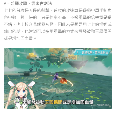
A – 普通攻擊．雲來古劍法
七七的普攻是五段的劍擊，普攻的攻速算是遊戲中單手劍角
色中數一數二快的，只是倍率不高，不過
重擊的倍率倒是還
不錯
，也比較容易觸發被動，因此若是想要用七七站場奶或
輸出的話，也建議可以
多用重擊
的方式來觸發被動
玉籤偶開
或是增加回血量。