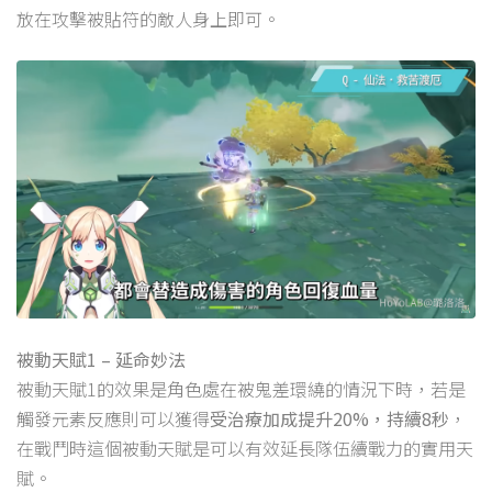
放在攻擊被貼符的敵人身上即可。
被動天賦1 – 延命妙法
被動天賦1的效果是角色處在被鬼差環繞的情況下時，若是
觸發元素反應則可以獲得
受治療加成提升20%，持續8秒
，
在戰鬥時這個被動天賦是可以有效延長隊伍續戰力的實用天
賦。