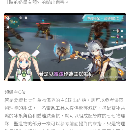
此時的奶量有額外的輸出傷害。
超導主C位
若是要讓七七作為物傷隊的主C輸出的話，則可以參考優菈
物理隊的組法，一名
雷系工具人
提供超導減抗、搭配雙冰共
鳴的
冰系角色
和
鍾離
減全抗，就可以組成超導隊的七七物理
隊。聖遺物的部分一樣可以參考前面提到的來搭，只是物理