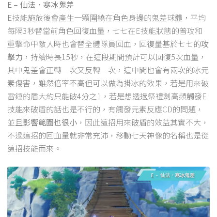
E – 仙法．寒冰鬼差
E技能施放後會產生一顆圍繞在角色身邊的鬼差球體，平均
每隔3秒替當前角色回復血量，七七在E技能狀態的普攻和
重擊命中敵人時也會替全體隊員回血，回復量基於七七的
攻
擊力
，持續時長15秒，在這段期間預計可以回復5次血量，
其中鬼差會正轉一次又反轉一次，這中間也會有兩次的冰元
素傷害，雖然倍率不高但可以做為掛冰的效果，若是用來破
雷錘的盾大約只能破4分之1，若是想透過祭禮劍高頻觸發E
技能來破盾的話也是不行的，有觸發元素反應CD的問題，
並且
影響範圍也很小
，因此這招用來破盾的效益其實不大，
不過這招的回血量就非常充沛，移動七天神像的名稱也是從
這招技能而來。