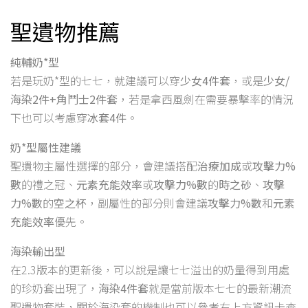
聖遺物推薦
純輔奶*型
若是玩奶*型的七七，就建議可以穿
少女4件套
，或是
少女/
海染2件+角鬥士2件套
，若是拿西風劍在需要暴擊率的情況
下也可以考慮穿
冰套4件
。
奶*型屬性建議
聖遺物主屬性選擇的部分，會建議搭配
治療加成
或
攻擊力%
數
的禮之冠、
元素充能效率
或
攻擊力%數
的
時之砂
、
攻擊
力%數
的
空之杯
，副屬性的部分則會建議
攻擊力%數
和
元素
充能效率
優先。
海染輸出型
在2.3版本的更新後，可以說是讓七七溢出的奶量得到用處
的珍奶套出現了，
海染4件套
就是當前版本七七的最新潮流
聖遺物套裝，關於海染套的機制也可以參考右上方資訊卡查