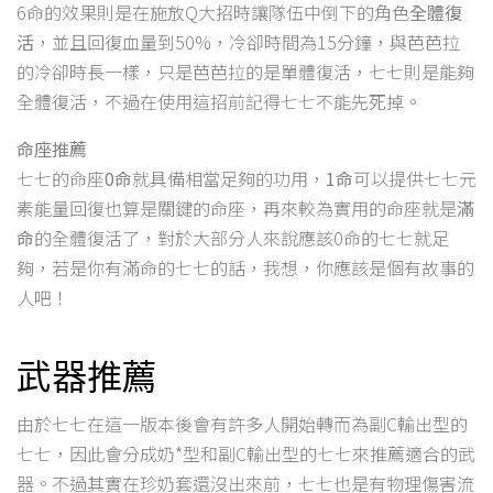
6命的效果則是在施放Q大招時讓隊伍中倒下的角色
全體復
活
，並且回復血量到50%，冷卻時間為15分鐘，與芭芭拉
的冷卻時長一樣，只是芭芭拉的是單體復活，七七則是能夠
全體復活，不過在使用這招前記得七七不能先死掉。
命座推薦
七七的命座
0命
就具備相當足夠的功用，
1命
可以提供七七元
素能量回復也算是關鍵的命座，再來較為實用的命座就是
滿
命
的全體復活了，對於大部分人來說應該0命的七七就足
夠，若是你有滿命的七七的話，我想，你應該是個有故事的
人吧！
武器推薦
由於七七在這一版本後會有許多人開始轉而為副C輸出型的
七七，因此會分成奶*型和副C輸出型的七七來推薦適合的武
器。不過其實在珍奶套還沒出來前，七七也是有物理傷害流