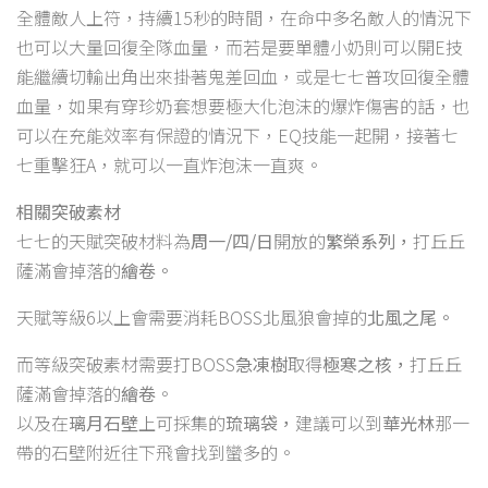
全體敵人上符，持續15秒的時間，在命中多名敵人的情況下
也可以大量回復全隊血量，而若是要單體小奶則可以開E技
能繼續切輸出角出來掛著鬼差回血，或是七七普攻回復全體
血量，如果有穿珍奶套想要極大化泡沫的爆炸傷害的話，也
可以在充能效率有保證的情況下，EQ技能一起開，接著七
七重擊狂A，就可以一直炸泡沫一直爽。
相關突破素材
七七的天賦突破材料為
周一/四/日
開放的
繁榮系列，
打丘丘
薩滿會掉落的
繪卷。
天賦等級6以上會需要消耗BOSS北風狼會掉的
北風之尾。
而等級突破素材需要打BOSS
急凍樹
取得
極寒之核，
打丘丘
薩滿會掉落的
繪卷
。
以及在
璃月石壁
上可採集的
琉璃袋，
建議可以到
華光林
那一
帶的石壁附近往下飛會找到蠻多的。