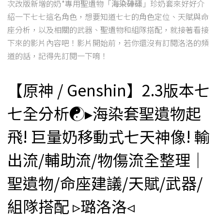
次改版新增的奶*專用聖遺物「
海染硨磲
」珍奶套來好好介
紹一下七七這名角色，想要知道七七的角色定位、天賦與命
座分析，以及相關的武器、聖遺物和組隊搭配，就接著看接
下來的影片內容吧！影片開始前，若你還沒有訂閱洛洛的頻
道的話，記得先訂閱一下唷！
【原神 / Genshin】2.3版本七
七全分析☯▸海染套聖遺物起
飛! 巨量奶移動式七天神像! 輸
出流/輔助流/物傷流全整理｜
聖遺物/命座建議/天賦/武器/
組隊搭配 ▹璐洛洛◃