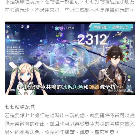
隊是娛樂性玩法，在物理一姊面前，七七打物傷還是小朋友
在旁邊玩沙，不過用來打一些野王或副本也是還蠻好玩的。
七七站場配隊
若是要讓七七擔任站場輸出來玩的話，就要確保隊員可以提
供元素微粒的產出，並且也可以再從雙冰共鳴的考慮來放入
另外的冰系角色，像是
神里綾華、凱亞、蘿莎利亞。