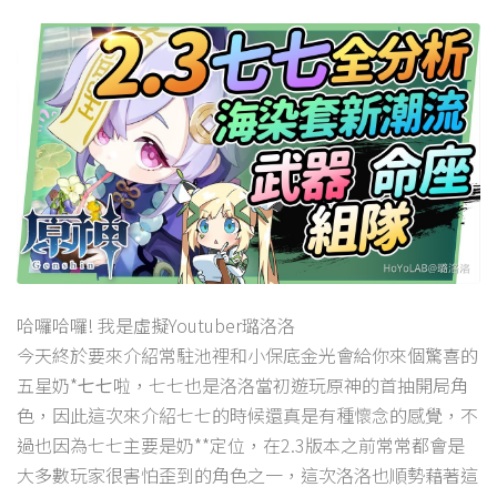
哈囉哈囉! 我是虛擬Youtuber璐洛洛
今天終於要來介紹常駐池裡和小保底金光會給你來個驚喜的
五星奶*
七七
啦，七七也是洛洛當初遊玩原神的首抽開局角
色，因此這次來介紹七七的時候還真是有種懷念的感覺，不
過也因為七七主要是奶**定位，在2.3版本之前常常都會是
大多數玩家很害怕歪到的角色之一，這次洛洛也順勢藉著這