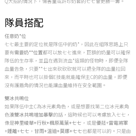
Q大招的情況下，傷害量或許珍奶套的七七會更勝一籌。
隊員搭配
任意奶*位
七七最主要的定位就是隊伍中的奶*，因此在組隊思路上只
要有
需要奶**位置
都可以放七七進來，巨額的奶量可以確保
隊伍的生存率，並且在遇到流血*這類的怪物時，即便全隊
血量告急，只要**七出來砍砍砍就可以把全隊的血量拉回
來，而平時也可以掛個E技能就能確保主C的的血量，即便
沒有護盾角的情況也能讓血量維持在安全範圍。
雙冰共鳴位
如果隊伍中主C為冰元素角色，或是想要找第二位冰元素角
色
湊雙冰共鳴增加暴擊
的話，這時候也可以考慮放入七七，
像是
神里綾華+行秋+楓原萬葉+七七
，或是
優菈
+
雷電將軍
+
鍾離
+
七七
，
甘雨+溫迪+莫娜+七七
也都是可以的。只是由