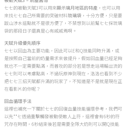
被動天賦3 – 前塵舊憶
七七的被動天賦3可以用來
顯示璃月地區的特產
，也可以用
來找七七自己所需要的突破材料
琉璃袋
，十分方便，只是要
跋山涉水這點就不是很方便了，不禁想到以前幫七七採琉璃
袋的那段日子還真是心有戚戚焉啊。
天賦升級優先順序
七七以回血為主要功能，因此可以E和Q技能同時升滿，或
是按照自己當前的奶量需求來做提升，假如回血量已經足夠
就也不一定需要點滿，而普攻的部分若是想走站場輸出流的
七七則可以考慮點高，不過玩原神到現在，洛洛也看到不少
把七七三招天賦都升滿的玩家了，不知道是不是就是現在正
在看影片的你呢？
回血循環手法
這裡也補充一下關於七七的回復血量技能循環參考，我們可
以先**七透過重擊觸發被動使敵人上符，這裡會有6秒的符
咒存在時間，6秒結束後若是需要全隊大奶則可以開Q技能