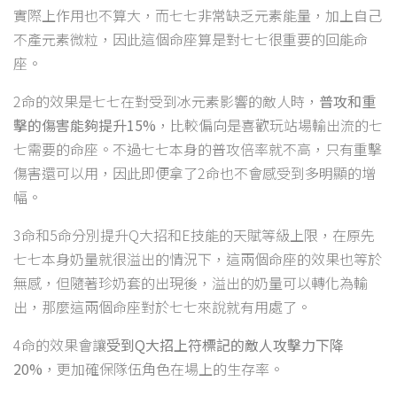
實際上作用也不算大，而七七非常缺乏元素能量，加上自己
不產元素微粒，因此這個命座算是對七七很重要的回能命
座。
2命的效果是七七在對受到冰元素影響的敵人時，
普攻和重
擊的傷害能夠提升15%
，比較偏向是喜歡玩站場輸出流的七
七需要的命座。不過七七本身的普攻倍率就不高，只有重擊
傷害還可以用，因此即便拿了2命也不會感受到多明顯的增
幅。
3命和5命分別提升Q大招和E技能的天賦等級上限，在原先
七七本身奶量就很溢出的情況下，這兩個命座的效果也等於
無感，但隨著珍奶套的出現後，溢出的奶量可以轉化為輸
出，那麼這兩個命座對於七七來說就有用處了。
4命的效果會讓
受到Q大招上符標記的敵人攻擊力下降
20%
，更加確保隊伍角色在場上的生存率。