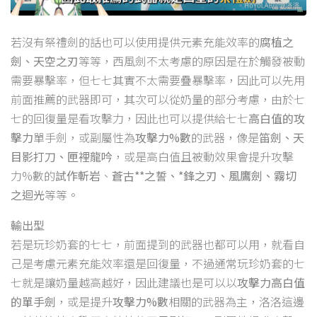
若沒有祭禮劍的話也可以使用提供元素充能效率的
腐植之
劍、天空之刃
等等，西風劍不太考慮的原因是在於觸發被動
需要暴擊率，但七七其實不太需要疊暴擊率，因此可以先用
前面推薦的武器即可，其次可以從奶量的部分考慮，由於七
七的回復量是看攻擊力，因此也可以提供給七七
高白值的攻
擊力
單手劍，或副屬性為
攻擊力%數
的武器，像是
笛劍、天
目影打刀、匣裡龍吟
，或是高白值且被動效果會提升攻擊
力%數的
試作斬岩
、
蒼古**之誓、*鋒之刃、風鷹劍、霧切
之迴光
等等。
輸出型
若是玩珍奶套的七七，前面提到的武器也都可以用，就看自
己是考慮元素充能效率還是回復量，不過通常玩珍奶套的七
七就是讓奶量越高越好，因此建議也是可以以
攻擊力高白值
的單手劍
，或是提升
攻擊力%數
相關的武器為主，洛洛這邊