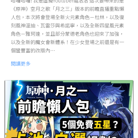
哈囉哈囉! 我是虛擬Youtuber璐洛洛 這次要帶來的是
《原神》空月之歌「月之三」版本的前瞻直播重點懶
人包，本次將會登場全新火元素角色－杜林，以及復
刻風神溫迪、瓦雷莎與希諾寧，以及全新四星風元素
角色－雅珂達，並且部分蒙德老角色也迎來了加強，
以及全新的魔女會新體系！在少女登場之前還是有一
個蠻豐富的改版內…
閱讀更多