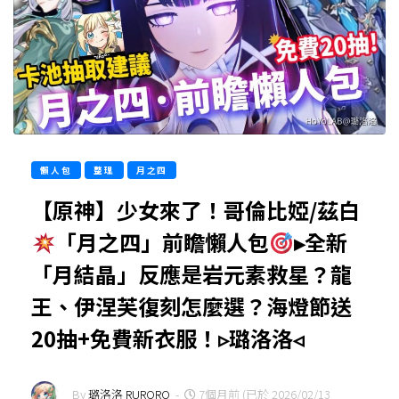
懶人包
整理
月之四
【原神】少女來了！哥倫比婭/茲白
「月之四」前瞻懶人包
▸全新
「月結晶」反應是岩元素救星？龍
王、伊涅芙復刻怎麼選？海燈節送
20抽+免費新衣服！▹璐洛洛◃
By
璐洛洛 RURORO
-
7個月前 (已於 2026/02/13