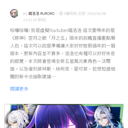
By
璐洛洛 RURORO
-
5個月前 (已於 2026/04/06
13:42:18 修改)
哈囉哈囉! 我是虛擬Youtuber璐洛洛 這次要帶來的是
《原神》空月之歌「月之五」版本的前瞻直播重點懶
人包，這次可以說是準備讓大家好好放假過年的一個
版本，更新內容並不算多，洛洛也有種可以好好休息
的感覺，本次將會登場全新五星風元素角色－法爾
伽，以及復刻菲林斯、絲柯克、愛可菲，若想知道相
關的新卡池抽取建議…
閱讀更多