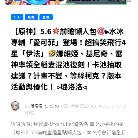
5.6
攻略
整理
【原神】5.6
前瞻懶人包
▸水冰
專輔「愛可菲」登場！超搞笑飛行4
星「伊法」
娜維婭、基尼奇、雷
神率領全稻妻混池復刻！卡池抽取
建議？計畫不變、等絲柯克？版本
活動與優化！ ▹璐洛洛◃
By
璐洛洛 RURORO
-
1年前 (已於 2025/06/11 15:48:12
修改)
哈囉哈囉! 我是虛擬Youtuber璐洛洛 這次要帶來的是
《原神》5.6前瞻直播重點懶人包，本次將會新增全新