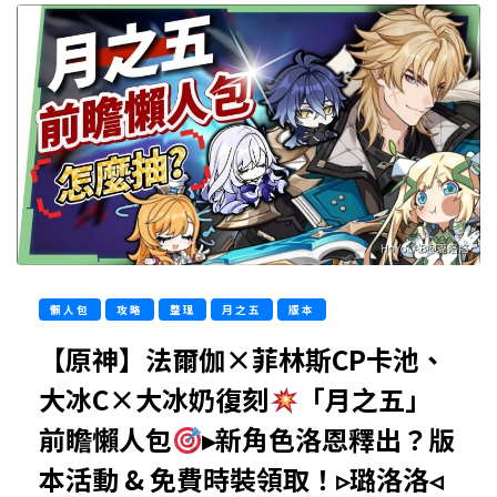
懶人包
攻略
整理
月之五
版本
【原神】法爾伽×菲林斯CP卡池、
大冰C×大冰奶復刻
「月之五」
前瞻懶人包
▸新角色洛恩釋出？版
本活動 & 免費時裝領取！▹璐洛洛◃