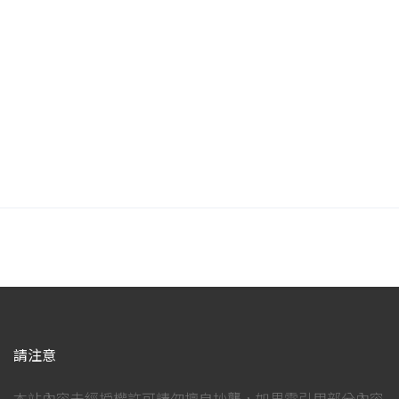
請注意
本站內容未經授權許可請勿擅自抄襲，如果需引用部分內容