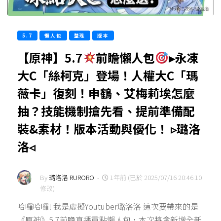
5.7
懶人包
整理
版本
【原神】5.7
前瞻懶人包
▸永凍
大C「絲柯克」登場！人權大C「瑪
薇卡」復刻！申鶴、艾梅莉埃怎麼
抽？技能機制搶先看、提前準備配
裝&素材！版本活動與優化！ ▹璐洛
洛◃
By
璐洛洛 RURORO
-
1年前 (已於 2025/07/16 20:46:10
修改)
哈囉哈囉! 我是虛擬Youtuber璐洛洛 這次要帶來的是
《原神》5.7前瞻直播重點懶人包，本次將會新增全新