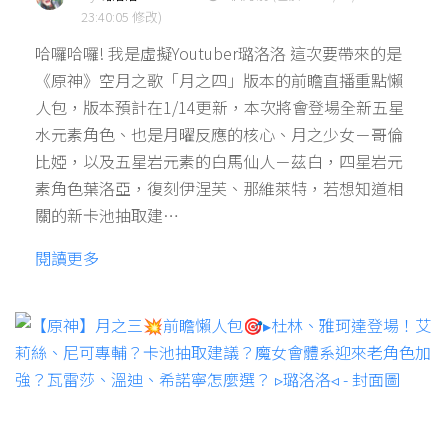
23:40:05 修改)
哈囉哈囉! 我是虛擬Youtuber璐洛洛 這次要帶來的是
《原神》空月之歌「月之四」版本的前瞻直播重點懶
人包，版本預計在1/14更新，本次將會登場全新五星
水元素角色、也是月曜反應的核心、月之少女－哥倫
比婭，以及五星岩元素的白馬仙人－茲白，四星岩元
素角色葉洛亞，復刻伊涅芙、那維萊特，若想知道相
關的新卡池抽取建…
閱讀更多