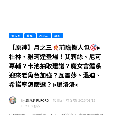
懶人包
整理
月之三
版本
【原神】月之三
前瞻懶人包
▸
杜林、雅珂達登場！艾莉絲、尼可
專輔？卡池抽取建議？魔女會體系
迎來老角色加強？瓦雷莎、溫迪、
希諾寧怎麼選？ ▹璐洛洛◃
By
璐洛洛 RURORO
-
8個月前 (已於 2026/01/12
15:23:32 修改)