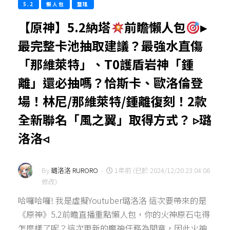
5.2
懶人包
整理
【原神】5.2納塔
前瞻懶人包
▸
最完整卡池抽取建議？最強水直傷
「那維萊特」、T0護盾岩神「鍾
離」還必抽嗎？恰斯卡、歐洛倫登
場！林尼/那維萊特/鍾離復刻！2款
全新聯名「風之翼」取得方式？ ▹璐
洛洛◃
By
璐洛洛 RURORO
-
1年前 (已於 2024/12/20 23:04:06
修改)
哈囉哈囉! 我是虛擬Youtuber璐洛洛 這次要帶來的是
《原神》5.2前瞻直播重點懶人包，你的火神原石屯得
怎麼樣了呢？這次更新的魔神任務為間章，因此火神