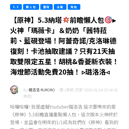
5.3
懶人包
整理
活動
角色
【原神】5.3納塔
前瞻懶人包
▸
火神「瑪薇卡」＆奶奶「茜特菈
莉、藍硯登場！阿蕾奇諾/克洛琳德
復刻！卡池抽取建議？只有21天抽
取雙限定五星！胡桃&香菱新衣裝！
海燈節活動免費20抽！ ▹璐洛洛◃
By
璐洛洛 RURORO
-
1年前 (已於 2025/01/24 23:34:02
修改)
哈囉哈囉! 我是虛擬Youtuber璐洛洛 這次要帶來的是
《原神》5.3前瞻直播重點懶人包，這次版本火神終於
登場，並且會在明年的1/1成為我們在《原神》看到的