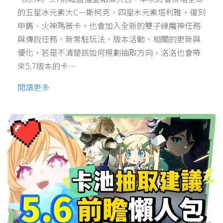
的五星冰元素大C－斯柯克、四星水元素塔利雅，復刻
申鶴、火神瑪薇卡，也會加入全新的雙子線魔神任務
與傳說任務、新常駐玩法、版本活動、相關的更新與
優化，若是不清楚該如何規劃抽取方向，洛洛也會帶
來5.7版本的卡…
閱讀更多