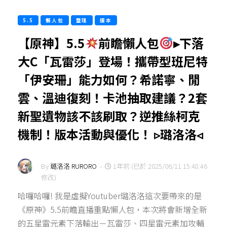
5.5
懶人包
整理
版本
【原神】5.5
前瞻懶人包
▸下落
大C「瓦雷莎」登場！攜帶型班尼特
「伊安珊」能力如何？希諾寧、閒
雲、溫迪復刻！卡池抽取建議？2套
新聖遺物該不該刷取？逆推絲柯克
機制！版本活動與優化！ ▹璐洛洛◃
By
璐洛洛 RURORO
-
1年前 (已於 2025/06/11 15:48:46
修改)
哈囉哈囉! 我是虛擬Youtuber璐洛洛這次要帶來的是
《原神》5.5前瞻直播重點懶人包，本次將會新增全新
的五星雷元素下落輸出－瓦雷莎、四星雷元素加攻輔