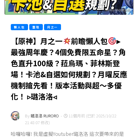
懶人包
整理
月之一
【原神】月之一
前瞻懶人包
▸
最強周年慶？4個免費限五命星？角
色直升100級？菈烏瑪、菲林斯登
場！卡池&自選如何規劃？月曜反應
機制搶先看！版本活動與超～多優
化！ ▹璐洛洛◃
By
璐洛洛 RURORO
-
11個月前 (已於 2025/10/22
21:48:07 修改)
哈囉哈囉! 我是虛擬Youtuber璐洛洛 這次要帶來的是