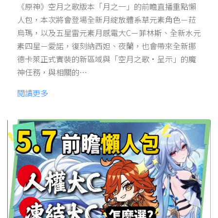
《原神》空月之歌版本「月之一」的前瞻直播重點懶
人包，本次將會登場全新月綻放體系草元素角色－菈
烏瑪，以及五星雷元素月感電大C－菲林斯、全新水元
素四星－愛諾，復刻納西妲、夜蘭，也會帶來全新挪
德卡萊正式實裝的新區域與「空月之歌·呈示」的魔
神任務，與相關的…
閱讀更多