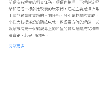
前還沒有解完的稻妻任務，順便也整理一下解謎流程
給和洛洛一樣解比較慢的玩家們，這期主要是海祈島
上關於尋寶開寶箱的三個任務，分別是林藏的寶藏、
小獵犬號擱淺記的隱藏成就、數獨雷方碑的解謎，以
及順帶補充一個鶴觀島上的如星的寶珠隱藏成就和華
麗寶箱，若是已經解…
閱讀更多