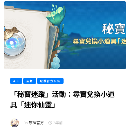
4.3
活動
遊戲官方公告
「秘寶迷蹤」活動：尋寶兌換小道
具「迷你仙靈」
By
原神官方
-
2年前