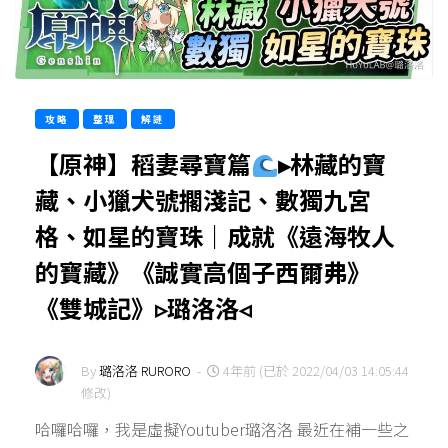
攻略
整理
解謎
【原神】稻妻尋寶篇
▸林藏的寶
藏、小獵犬號擱淺記、數獨九宮
格、如星的寶珠｜成就《遠海牧人
的寶藏》《誠實高個子西爾弗》
《雙城記》▹璐洛洛◃
By
璐洛洛 RURORO
-
4年前 (已於 2022/04/03 14:05:44
修改)
哈囉哈囉，我是虛擬Youtuber璐洛洛 最近在補一些之