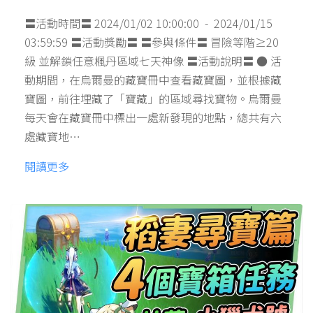
〓活動時間〓 2024/01/02 10:00:00 - 2024/01/15
03:59:59 〓活動獎勵〓 〓參與條件〓 冒險等階≥20
級 並解鎖任意楓丹區域七天神像 〓活動說明〓 ● 活
動期間，在烏爾曼的藏寶冊中查看藏寶圖，並根據藏
寶圖，前往埋藏了「寶藏」的區域尋找寶物。烏爾曼
每天會在藏寶冊中標出一處新發現的地點，總共有六
處藏寶地…
閱讀更多