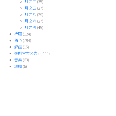
月之二
(35)
月之五
(27)
月之八
(29)
月之六
(27)
月之四
(45)
祈願
(124)
角色
(794)
解謎
(15)
遊戲官方公告
(2,441)
音樂
(63)
頌願
(6)