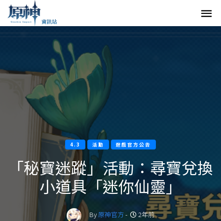
4.3
活動
遊戲官方公告
「秘寶迷蹤」活動：尋寶兌換
小道具「迷你仙靈」
By
原神官方
-
2年前