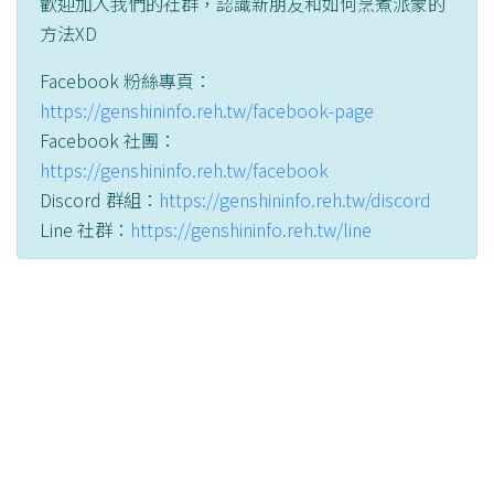
歡迎加入我們的社群，認識新朋友和如何烹煮派蒙的
方法XD
Facebook 粉絲專頁：
https://genshininfo.reh.tw/facebook-page
Facebook 社團：
https://genshininfo.reh.tw/facebook
Discord 群組：
https://genshininfo.reh.tw/discord
Line 社群：
https://genshininfo.reh.tw/line