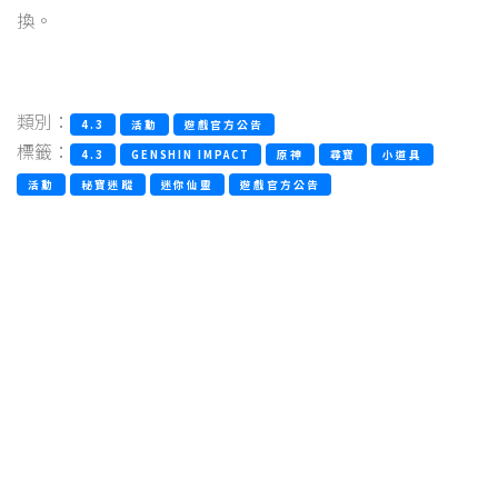
換。
類別：
4.3
活動
遊戲官方公告
標籤：
4.3
GENSHIN IMPACT
原神
尋寶
小道具
活動
秘寶迷蹤
迷你仙靈
遊戲官方公告