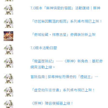
7.0版本「無神憐愛的雪國」活動匯總｜原神
「彷若無因飄落的輕雨」系列桌布現已上架！
「奇域秘藏·祥應吉星」奇偶裝扮新上架
7.0版本活動日曆
「龍蛋歷險記」——《原神》新角色：基尼奇
網頁活動上線。
冒險指南 | 探尋神秘而傳奇的「煙謎主」…
「虛空劫灰往世書」系列桌布現已上架！
《原神》陣容模擬器上線！