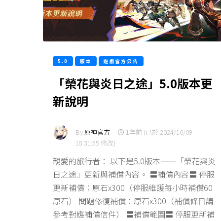
5.0
版本
遊戲官方公告
「榮花與炎日之途」5.0版本更
新說明
By
原神官方
-
1年前 (已於 2024/10/09
18:31:55 修改)
親愛的旅行者： 以下是5.0版本——「榮花與炎
日之途」更新與補償內容。 〓補償內容〓 停服
更新補償：原石x300（停服維護每小時補償60
原石） 問題修復補償：原石x300（補償條目請
參考對應補償信件） 〓補償範圍〓 停服更新補