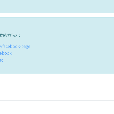
蒙的方法XD
tw/facebook-page
acebook
ord