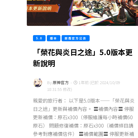
5.0
版本
遊戲官方公告
「榮花與炎日之途」5.0版本更
新說明
By
原神官方
-
1年前 (已於 2024/10/09
18:31:55 修改)
親愛的旅行者： 以下是5.0版本——「榮花與炎
日之途」更新與補償內容。 〓補償內容〓 停服
更新補償：原石x300（停服維護每小時補償60
原石） 問題修復補償：原石x300（補償條目請
參考對應補償信件） 〓補償範圍〓 停服更新補