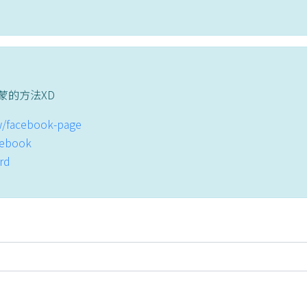
蒙的方法XD
tw/facebook-page
acebook
ord