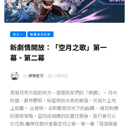
月之一
遊戲官方公告
新劇情開放：「空月之歌」第一
幕、第二幕
By
原神官方
-
10個月前
那是月亮升起的地方，是冒險家們的「樂園」。 月光
皎遠、蒼林鬱郁，秘密宛如古老的歌謠，在這片土地
上迴響。 出發吧，去聆聽那月光下的曲調… 達到對應
的冒險等階，且完成相應的前置任務後，旅行者可以
在任務-魔神任務中查看空月之歌·第一幕「雪浪與蒼