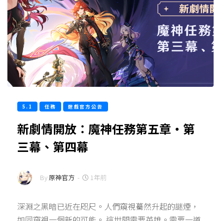
5.1
任務
遊戲官方公告
新劇情開放：魔神任務第五章·第
三幕、第四幕
By
原神官方
-
1年前
深淵之黑暗已近在咫尺。人們窺視驀然升起的謎煙，
如同窺視一個新的可能。 這世間需要英雄。需要一道