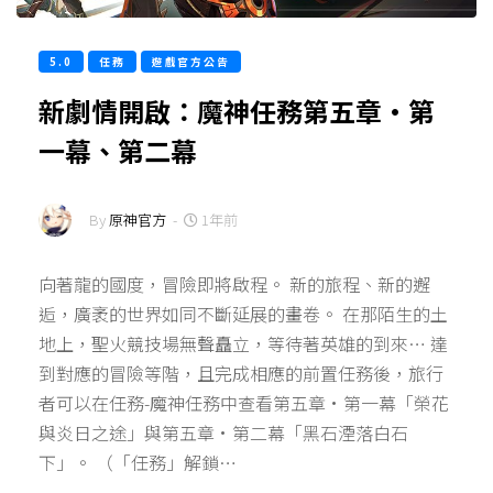
5.0
任務
遊戲官方公告
新劇情開啟：魔神任務第五章·第
一幕、第二幕
By
原神官方
-
1年前
向著龍的國度，冒險即將啟程。 新的旅程、新的邂
逅，廣袤的世界如同不斷延展的畫卷。 在那陌生的土
地上，聖火競技場無聲矗立，等待著英雄的到來… 達
到對應的冒險等階，且完成相應的前置任務後，旅行
者可以在任務-魔神任務中查看第五章·第一幕「榮花
與炎日之途」與第五章·第二幕「黑石湮落白石
下」。 （「任務」解鎖…