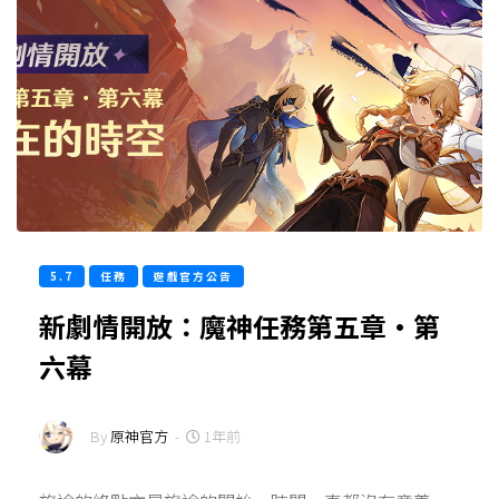
5.7
任務
遊戲官方公告
新劇情開放：魔神任務第五章·第
六幕
By
原神官方
-
1年前