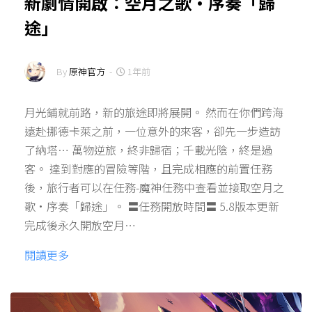
新劇情開啟：空月之歌·序奏「歸
途」
By
原神官方
-
1年前
月光鋪就前路，新的旅途即將展開。 然而在你們跨海
遠赴挪德卡萊之前，一位意外的來客，卻先一步造訪
了納塔… 萬物逆旅，終非歸宿；千載光陰，終是過
客。 達到對應的冒險等階，且完成相應的前置任務
後，旅行者可以在任務-魔神任務中查看並接取空月之
歌·序奏「歸途」。 〓任務開放時間〓 5.8版本更新
完成後永久開放空月…
閱讀更多