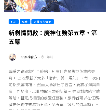
5.3
任務
遊戲官方公告
新劇情開啟：魔神任務第五章·第
五幕
By
原神官方
-
1年前
戰爭之路即將行至終點，所有目光聚焦於英雄的脊
背。 此地承載了太多「宿命」與「規則」，每一次向
前都步履蹣跚。 然而太陽發出了宣言，要將枷鎖與自
我一同焚盡，以此換取人類的新篇… 達到對應的冒險
等階，且完成相應的前置任務後，旅行者可以在任務-
魔神任務中查看第五章·第五幕「熾烈的還魂詩」。