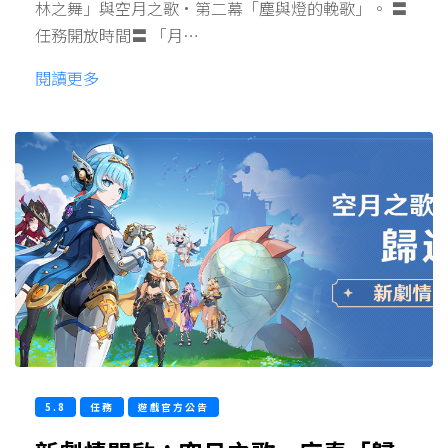
林之舞」與空月之歌·第二幕「塵與燈的輓歌」。 〓
任務開放時間〓 「月…
閱讀更多
5.8
任務
遊戲官方公告