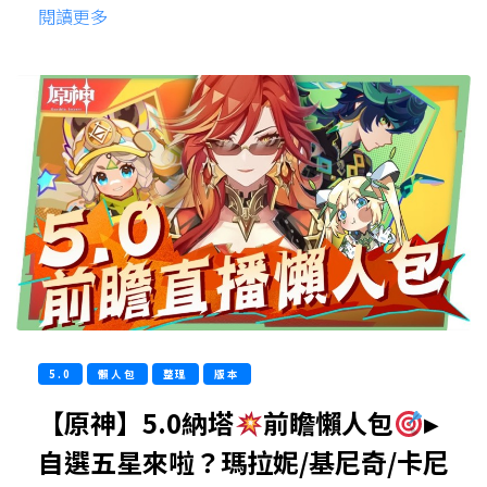
閱讀更多
5.0
懶人包
整理
版本
【原神】5.0納塔
前瞻懶人包
▸
自選五星來啦？瑪拉妮/基尼奇/卡尼