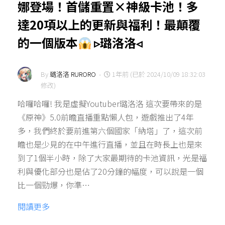
娜登場！首儲重置×神級卡池！多
達20項以上的更新與福利！最顛覆
的一個版本
▹璐洛洛◃
By
璐洛洛 RURORO
-
1年前 (已於 2024/10/09 18:32:03
修改)
哈囉哈囉! 我是虛擬Youtuber璐洛洛 這次要帶來的是
《原神》5.0前瞻直播重點懶人包，遊戲推出了4年
多，我們終於要前進第六個國家「納塔」了，這次前
瞻也是少見的在中午進行直播，並且在時長上也是來
到了1個半小時，除了大家最期待的卡池資訊，光是福
利與優化部分也是佔了20分鐘的幅度，可以說是一個
比一個勁爆，你準…
閱讀更多