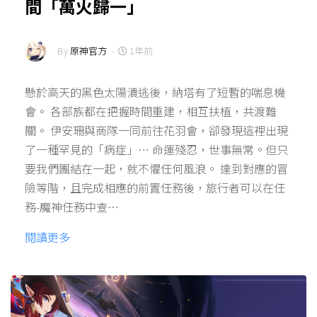
間「萬火歸一」
By
原神官方
-
1年前
懸於高天的黑色太陽潰逃後，納塔有了短暫的喘息機
會。 各部族都在把握時間重建，相互扶植，共渡難
關。 伊安珊與商隊一同前往花羽會，卻發現這裡出現
了一種罕見的「病症」… 命運殘忍，世事無常。但只
要我們團結在一起，就不懼任何風浪。 達到對應的冒
險等階，且完成相應的前置任務後，旅行者可以在任
務-魔神任務中查…
閱讀更多