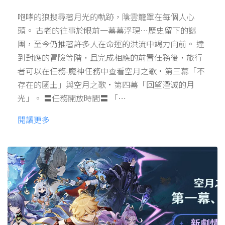
咆哮的狼搜尋著月光的軌跡，陰雲籠罩在每個人心
頭。 古老的往事於眼前一幕幕浮現…歷史留下的謎
團，至今仍推著許多人在命運的洪流中竭力向前。 達
到對應的冒險等階，且完成相應的前置任務後，旅行
者可以在任務-魔神任務中查看空月之歌·第三幕「不
存在的國土」與空月之歌·第四幕「回望湮滅的月
光」。 〓任務開放時間〓 「…
閱讀更多