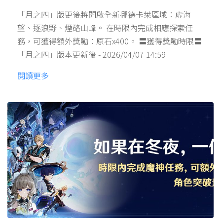
「月之四」版更後將開啟全新挪德卡萊區域：虛海
望、逐浪野、煙硌山峰。 在時限內完成相應探索任
務，可獲得額外獎勵：原石x400。 〓獲得獎勵時限〓
「月之四」版本更新後 - 2026/04/07 14:59
閱讀更多