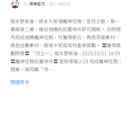
By
原神官方
-
11個月前
版本更新後，將永久新增魔神任務：空月之歌·第一
幕與第二幕，達成相應的前置條件即可開啟。 在時限
內完成相應魔神任務，可獲得原石、角色突破素材、
角色培養素材、挪德卡萊區域特產等獎勵。 〓獲得獎
勵時限〓 「月之一」版本更新後 - 2025/10/21 14:59
〓魔神任務前置條件〓 冒險等階≥28 完成魔神任務：
間章·第四幕「悖…
閱讀更多