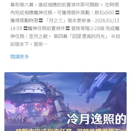
幕和第六幕，達成相應的前置條件即可開啟。 在時限
內完成相應魔神任務，可獲得額外獎勵：原石x500 〓
獲得獎勵時限〓 「月之三」版本更新後 - 2026/01/13
14:59 〓魔神任務前置條件〓 冒險等階≥28級 完成魔
神任務：空月之歌· 第四幕「回望湮滅的月光」 ※目
前版本下，冒險…
閱讀更多