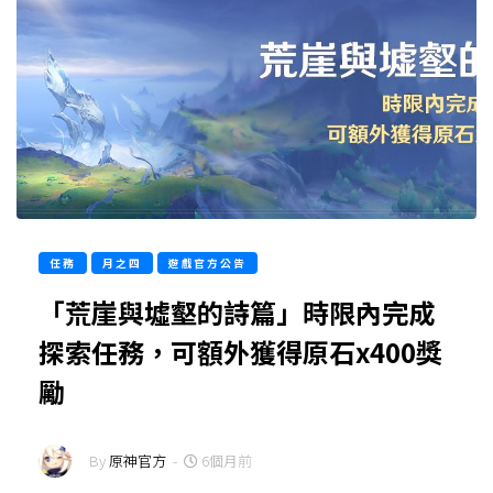
任務
月之四
遊戲官方公告
「荒崖與墟壑的詩篇」時限內完成
探索任務，可額外獲得原石x400獎
勵
By
原神官方
-
6個月前