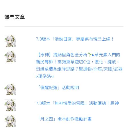
熱門文章
7.0版本「活動日曆」專屬桌布現已上線！
【原神】提納里角色全分析
▸草元素入門的
親民導師！高頻掛草速切C位，激化、綻放、
烈綻放體系組隊思路？聖遺物/命座/天賦/武器
▹璐洛洛◃
「復醒紀遊」活動說明
7.0版本「無神憐愛的雪國」活動匯總｜原神
「月之四」版本創作激勵計畫