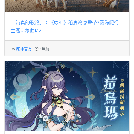
「純真的歌謠」：《原神》稻妻篇原聲帶2霧海紀行
主題印象曲MV
By
原神官方
-
4年前