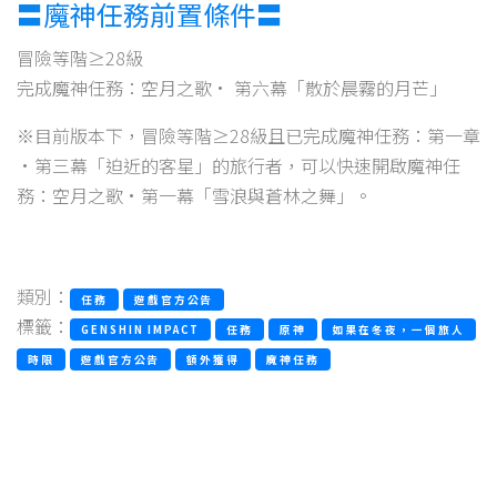
〓魔神任務前置條件〓
冒險等階≥28級
完成魔神任務：空月之歌· 第六幕「散於晨霧的月芒」
※目前版本下，冒險等階≥28級且已完成魔神任務：第一章
·第三幕「迫近的客星」的旅行者，可以快速開啟魔神任
務：空月之歌·第一幕「雪浪與蒼林之舞」。
類別：
任務
遊戲官方公告
標籤：
GENSHIN IMPACT
任務
原神
如果在冬夜，一個旅人
時限
遊戲官方公告
額外獲得
魔神任務