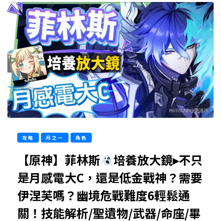
攻略
月之一
角色
【原神】菲林斯
培養放大鏡▸不只
是月感電大C，還是低金戰神？需要
伊涅芙嗎？幽境危戰難度6輕鬆通
關！技能解析/聖遺物/武器/命座/畢