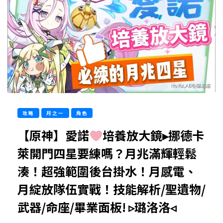
攻略
月之一
角色
【原神】愛諾
培養放大鏡▸挪德卡
萊開門四星要練嗎？月兆滿輝輕鬆
湊！超強範圍後台掛水！月感電、
月綻放隊伍實戰！技能解析/聖遺物/
武器/命座/畢業面板! ▹璐洛洛◃