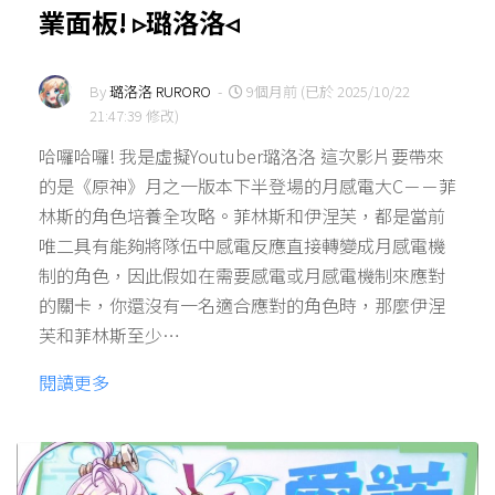
業面板! ▹璐洛洛◃
By
璐洛洛 RURORO
-
9個月前 (已於 2025/10/22
21:47:39 修改)
哈囉哈囉! 我是虛擬Youtuber璐洛洛 這次影片要帶來
的是《原神》月之一版本下半登場的月感電大C－－菲
林斯的角色培養全攻略。菲林斯和伊涅芙，都是當前
唯二具有能夠將隊伍中感電反應直接轉變成月感電機
制的角色，因此假如在需要感電或月感電機制來應對
的關卡，你還沒有一名適合應對的角色時，那麼伊涅
芙和菲林斯至少…
閱讀更多