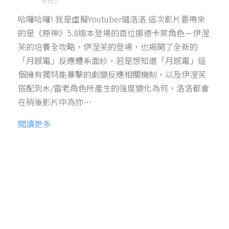
修改)
哈囉哈囉! 我是虛擬Youtuber璐洛洛 這次影片要帶來
的是《原神》5.8版本登場的首位挪德卡萊角色－伊涅
芙的培養全攻略，伊涅芙的登場，也揭開了全新的
「月感電」反應體系面紗，若是想知道「月感電」這
個擁有獨特能暴擊的劇變反應相關機制，以及伊涅芙
搭配到水/雷老角色所產生的強度變化為何，洛洛都會
在稍後影片中為你…
閱讀更多