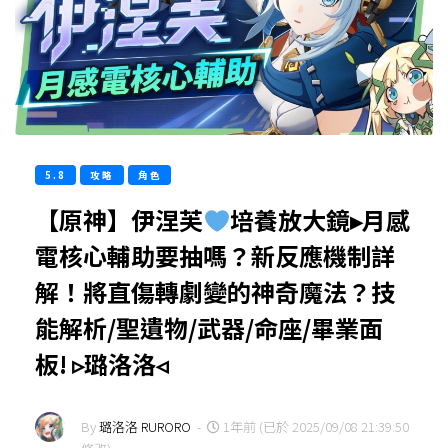
5.8
攻略
角色
【原神】伊涅芙
培養放大鏡▸月感
電核心輔助要抽嗎？新反應機制詳
解！將直傷轉劇變的神奇魔法？技
能解析/聖遺物/武器/命座/畢業面
板! ▹璐洛洛◃
By
璐洛洛 RURORO
-
1年前 (已於 2025/09/08 21:39:50