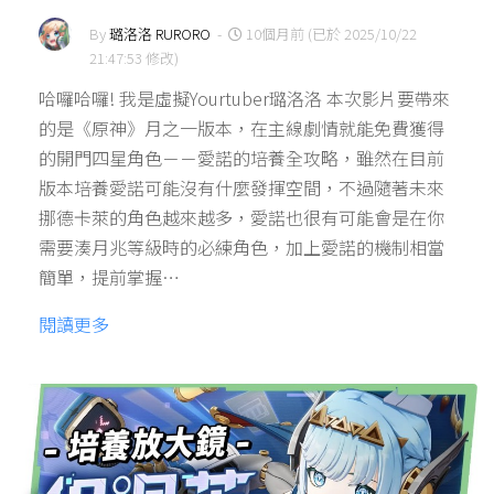
By
璐洛洛 RURORO
-
10個月前 (已於 2025/10/22
21:47:53 修改)
哈囉哈囉! 我是虛擬Yourtuber璐洛洛 本次影片要帶來
的是《原神》月之一版本，在主線劇情就能免費獲得
的開門四星角色－－愛諾的培養全攻略，雖然在目前
版本培養愛諾可能沒有什麼發揮空間，不過隨著未來
挪德卡萊的角色越來越多，愛諾也很有可能會是在你
需要湊月兆等級時的必練角色，加上愛諾的機制相當
簡單，提前掌握…
閱讀更多