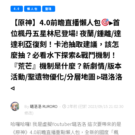
4.0
懶人包
整理
【原神】4.0前瞻直播懶人包
▸首
位楓丹五星林尼登場! 夜蘭/鍾離/達
達利亞復刻！卡池抽取建議，該怎
麼抽？必看水下探索&戰鬥機制！
『荒芒』機制是什麼？新劇情/版本
活動/聖遺物優化/分層地圖 ▹璐洛洛
◃
By
璐洛洛 RURORO
-
2年前 (已於 2023/09/15 21:02:30
修改)
哈囉哈囉! 我是虛擬Youtuber璐洛洛 這次要帶來的是
《原神》4.0前瞻直播重點懶人包，全新的國度「楓