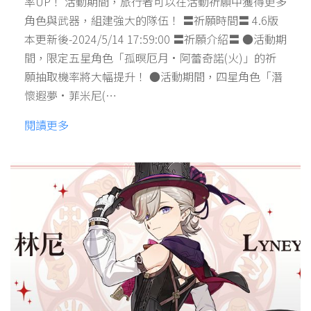
率UP！ 活動期間，旅行者可以在活動祈願中獲得更多
角色與武器，組建強大的隊伍！ 〓祈願時間〓 4.6版
本更新後-2024/5/14 17:59:00 〓祈願介紹〓 ●活動期
間，限定五星角色「孤暝厄月·阿蕾奇諾(火)」的祈
願抽取機率將大幅提升！ ●活動期間，四星角色「潛
懷遐夢·菲米尼(…
閱讀更多