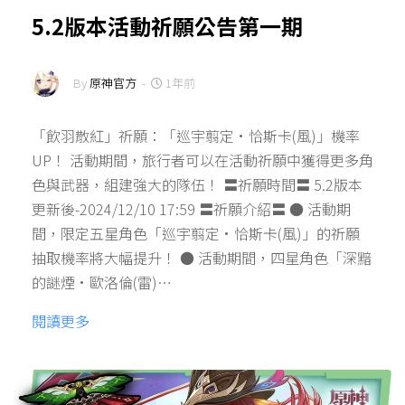
5.2版本活動祈願公告第一期
By
原神官方
-
1年前
「飲羽散紅」祈願：「巡宇翦定·恰斯卡(風)」機率
UP！ 活動期間，旅行者可以在活動祈願中獲得更多角
色與武器，組建強大的隊伍！ 〓祈願時間〓 5.2版本
更新後-2024/12/10 17:59 〓祈願介紹〓 ● 活動期
間，限定五星角色「巡宇翦定·恰斯卡(風)」的祈願
抽取機率將大幅提升！ ● 活動期間，四星角色「深黯
的謎煙·歐洛倫(雷)…
閱讀更多