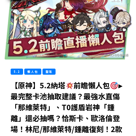
5.2
懶人包
整理
【原神】5.2納塔
前瞻懶人包
▸
最完整卡池抽取建議？最強水直傷
「那維萊特」、T0護盾岩神「鍾
離」還必抽嗎？恰斯卡、歐洛倫登
場！林尼/那維萊特/鍾離復刻！2款