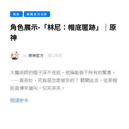
角色
遊戲官方公告
角色展示-「林尼：帽底匿跡」｜原
神
By
原神官方
-
2年前
大魔術師的帽子深不見底，號稱能裝下所有的驚喜。
——真奇妙，究竟是怎麼做到的？ 聽聞此言，從那帽
底竟傳來貓叫，似笑非笑。
閱讀更多