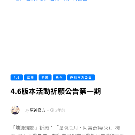
4.6
武器
祈願
角色
遊戲官方公告
4.6版本活動祈願公告第一期
By
原神官方
-
2年前
「爐邊燼影」祈願：「孤暝厄月·阿蕾奇諾(火)」機