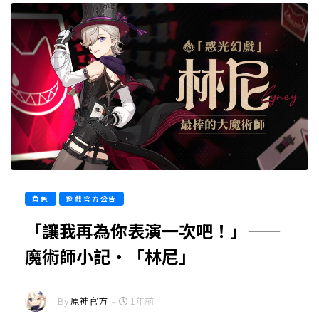
角色
遊戲官方公告
「讓我再為你表演一次吧！」——
魔術師小記·「林尼」
By
原神官方
-
1年前