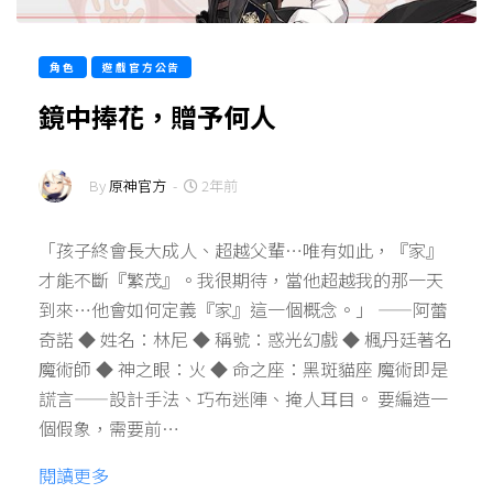
角色
遊戲官方公告
鏡中捧花，贈予何人
By
原神官方
-
2年前
「孩子終會長大成人、超越父輩…唯有如此，『家』
才能不斷『繁茂』。我很期待，當他超越我的那一天
到來…他會如何定義『家』這一個概念。」 ——阿蕾
奇諾 ◆ 姓名：林尼 ◆ 稱號：惑光幻戲 ◆ 楓丹廷著名
魔術師 ◆ 神之眼：火 ◆ 命之座：黑斑貓座 魔術即是
謊言——設計手法、巧布迷陣、掩人耳目。 要編造一
個假象，需要前…
閱讀更多