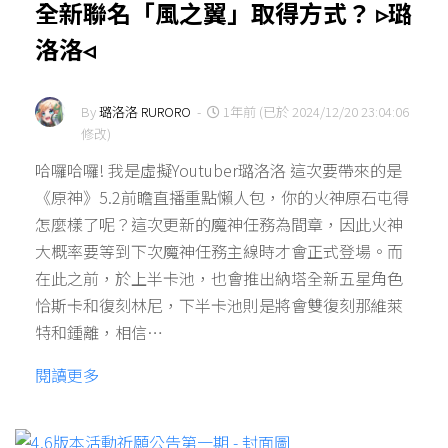
全新聯名「風之翼」取得方式？ ▹璐
洛洛◃
By
璐洛洛 RURORO
-
1年前 (已於 2024/12/20 23:04:06
修改)
哈囉哈囉! 我是虛擬Youtuber璐洛洛 這次要帶來的是
《原神》5.2前瞻直播重點懶人包，你的火神原石屯得
怎麼樣了呢？這次更新的魔神任務為間章，因此火神
大概率要等到下次魔神任務主線時才會正式登場。而
在此之前，於上半卡池，也會推出納塔全新五星角色
恰斯卡和復刻林尼，下半卡池則是將會雙復刻那維萊
特和鍾離，相信…
閱讀更多