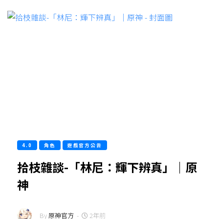
4.0
角色
遊戲官方公告
拾枝雜談-「林尼：輝下辨真」｜原
神
By
原神官方
-
2年前