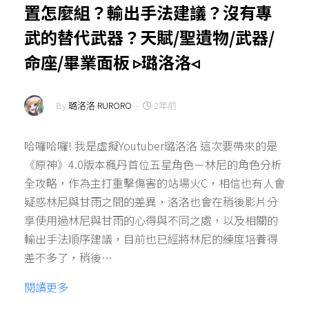
置怎麼組？輸出手法建議？沒有專
武的替代武器？天賦/聖遺物/武器/
命座/畢業面板 ▹璐洛洛◃
By
璐洛洛 RURORO
-
2年前
哈囉哈囉! 我是虛擬Youtuber璐洛洛 這次要帶來的是
《原神》4.0版本楓丹首位五星角色－林尼的角色分析
全攻略，作為主打重擊傷害的站場火C，相信也有人會
疑惑林尼與甘雨之間的差異，洛洛也會在稍後影片分
享使用過林尼與甘雨的心得與不同之處，以及相關的
輸出手法順序建議，目前也已經將林尼的練度培養得
差不多了，稍後…
閱讀更多