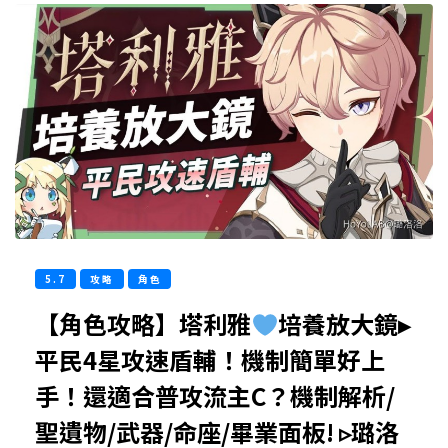
5.7
攻略
角色
【角色攻略】塔利雅
培養放大鏡▸
平民4星攻速盾輔！機制簡單好上
手！還適合普攻流主C？機制解析/
聖遺物/武器/命座/畢業面板! ▹璐洛