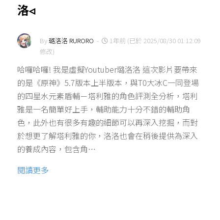
洛◃
By
璐洛洛 RURORO
-
1年前 (已於 2025/08/30 01:12:09
修改)
哈囉哈囉! 我是虛擬Youtuber璐洛洛 這次影片要帶來
的是《原神》5.7版本上半版本，與T0大冰C一同登場
的四星水元素盾輔－塔利雅的角色評測全分析，塔利
雅是一名簡單好上手，輔助能力十分不錯的輔助角
色，此外也有很多有趣的細節可以再深入挖掘，而對
於想更了解塔利雅的你，洛洛也會在稍後提供為深入
的養成內容，包含角…
閱讀更多