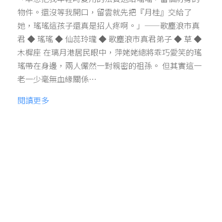
物件。還沒等我開口，留雲就先把『月桂』交給了
她，瑤瑤這孩子還真是招人疼啊。」——歌塵浪市真
君 ◆ 瑤瑤 ◆ 仙蕊玲瓏 ◆ 歌塵浪市真君弟子 ◆ 草 ◆
木樨座 在璃月港居民眼中，萍姥姥總將乖巧愛笑的瑤
瑤帶在身邊，兩人儼然一對親密的祖孫。 但其實這一
老一少毫無血緣關係…
閱讀更多