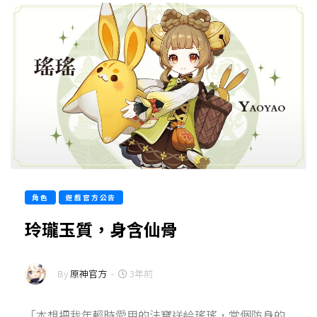
角色
遊戲官方公告
玲瓏玉質，身含仙骨
By
原神官方
-
3年前
「本想把我年輕時愛用的法寶送給瑤瑤，當個防身的