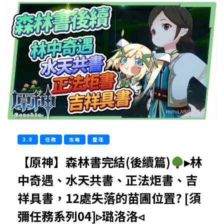
3.0
任務
攻略
整理
【原神】森林書完結(後續篇)
▸林
中奇遇、水天共書、正法炬書、吉
祥具書，12處失落的苗圃位置? [須
彌任務系列04]▹璐洛洛◃