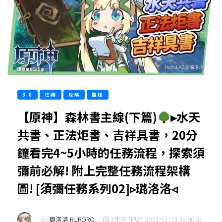
3.0
任務
攻略
整理
【原神】森林書主線(下篇)
▸水天
共書、正法炬書、吉祥具書，20分
鐘看完4~5小時的任務流程，探索須
彌前必解! 附上完整任務流程架構
圖! [須彌任務系列02]▹璐洛洛◃
By
璐洛洛 RURORO
-
3年前 (已於 2023/11/23 22:00:35