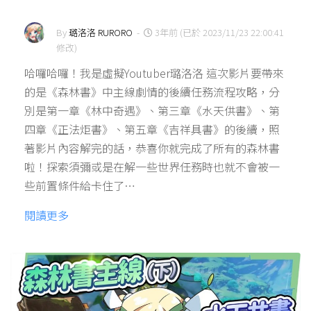
By
璐洛洛 RURORO
-
3年前 (已於 2023/11/23 22:00:41
修改)
哈囉哈囉！我是虛擬Youtuber璐洛洛 這次影片要帶來
的是《森林書》中主線劇情的後續任務流程攻略，分
別是第一章《林中奇遇》、第三章《水天供書》、第
四章《正法炬書》、第五章《吉祥具書》的後續，照
著影片內容解完的話，恭喜你就完成了所有的森林書
啦！探索須彌或是在解一些世界任務時也就不會被一
些前置條件給卡住了…
閱讀更多