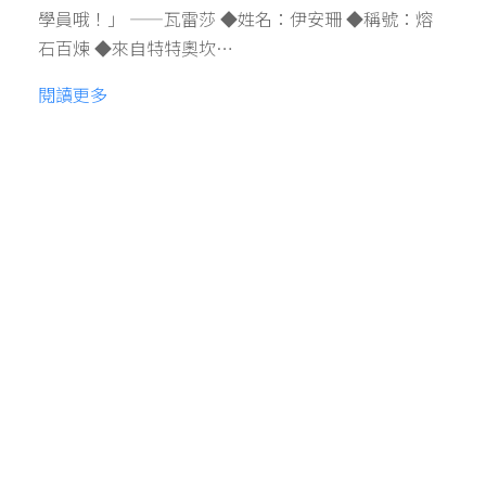
學員哦！」 ——瓦雷莎 ◆姓名：伊安珊 ◆稱號：熔
石百煉 ◆來自特特奧坎…
閱讀更多