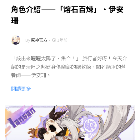
角色介紹——「熔石百煉」·伊安
珊
By
原神官方
-
1年前
「該出來曬曬太陽了，集合！」 旅行者好呀！今天介
紹的是沃陸之邦健身俱樂部的總教練、聞名納塔的營
養師——伊安珊。
閱讀更多