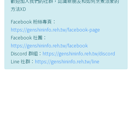
歡迎加入我們的社群，認識新朋友和如何烹煮派蒙的
方法XD
Facebook 粉絲專頁：
https://genshininfo.reh.tw/facebook-page
Facebook 社團：
https://genshininfo.reh.tw/facebook
Discord 群組：
https://genshininfo.reh.tw/discord
Line 社群：
https://genshininfo.reh.tw/line