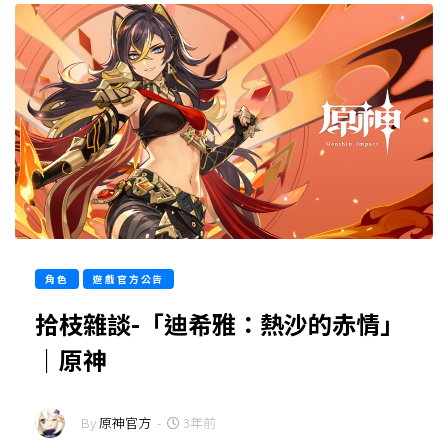
角色
遊戲官方公告
拾枝雜談-「迪希雅：熱沙的赤情」
｜原神
By
原神官方
-
3年前