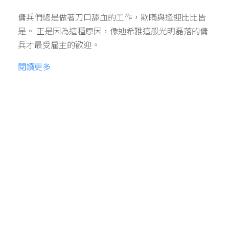
傭兵們總是做著刀口舔血的工作，欺瞞與逢迎比比皆
是。 正是因為這種原因，像迪希雅這般光明磊落的傭
兵才最受雇主的歡迎。
閱讀更多