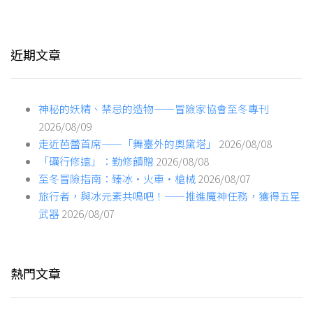
近期文章
神秘的妖精、禁忌的造物——冒險家協會至冬專刊
2026/08/09
走近芭蕾首席——「舞臺外的奧黛塔」
2026/08/08
「礪行修遠」：勤修饋贈
2026/08/08
至冬冒險指南：臻冰·火車·槍械
2026/08/07
旅行者，與冰元素共鳴吧！——推進魔神任務，獲得五星
武器
2026/08/07
熱門文章