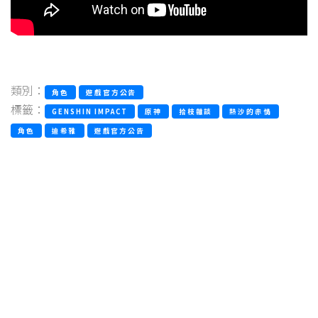
類別：
角色
遊戲官方公告
標籤：
GENSHIN IMPACT
原神
拾枝雜談
熱沙的赤情
角色
迪希雅
遊戲官方公告