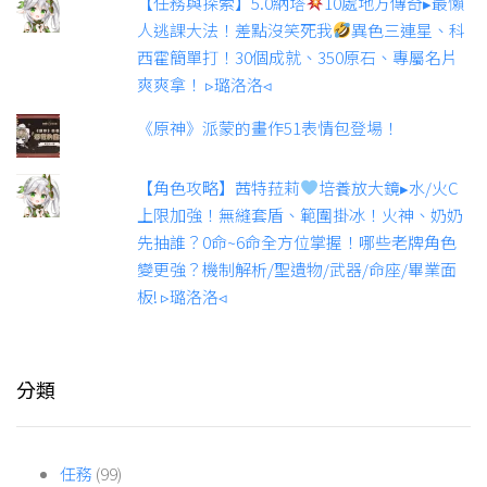
【任務與探索】5.0納塔
10處地方傳奇▸最懶
人逃課大法！差點沒笑死我
異色三連星、科
西霍簡單打！30個成就、350原石、專屬名片
爽爽拿！ ▹璐洛洛◃
《原神》派蒙的畫作51表情包登場！
【角色攻略】茜特菈莉
培養放大鏡▸水/火C
上限加強！無縫套盾、範圍掛冰！火神、奶奶
先抽誰？0命~6命全方位掌握！哪些老牌角色
變更強？機制解析/聖遺物/武器/命座/畢業面
板! ▹璐洛洛◃
分類
任務
(99)