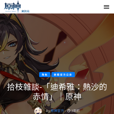
角色
遊戲官方公告
拾枝雜談-「迪希雅：熱沙的
赤情」｜原神
By
原神官方
-
3年前