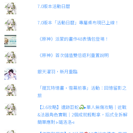
7.0版本活動日曆
7.0版本「活動日曆」專屬桌布現已上線！
《原神》派蒙的畫作48表情包登場！
《原神》首次儲值雙倍返利重置說明
銀天濯羽，新月重臨
「提瓦特憶畫·雪幕前事」活動：回憶留影之
旅
【2.6攻略】遺跡巨蛇
▸單人無傷攻略｜近戰
&法器角色實戰｜2個成就輕鬆拿，招式全拆解
簡單應對 ▹璐洛洛◃