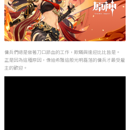
傭兵們總是做著刀口舔血的工作，欺瞞與逢迎比比皆是。
正是因為這種原因，像迪希雅這般光明磊落的傭兵才最受雇
主的歡迎。