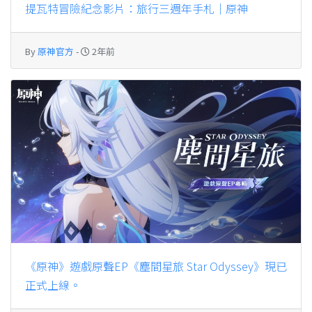
提瓦特冒險紀念影片：旅行三週年手札｜原神
By
原神官方
-
2年前
《原神》遊戲原聲EP《塵間星旅 Star Odyssey》現已
正式上線。