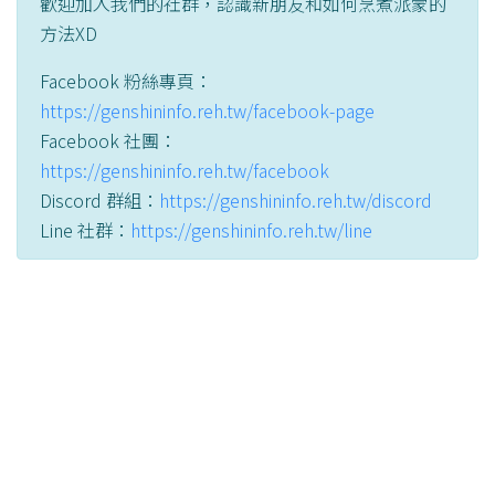
歡迎加入我們的社群，認識新朋友和如何烹煮派蒙的
方法XD
Facebook 粉絲專頁：
https://genshininfo.reh.tw/facebook-page
Facebook 社團：
https://genshininfo.reh.tw/facebook
Discord 群組：
https://genshininfo.reh.tw/discord
Line 社群：
https://genshininfo.reh.tw/line