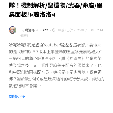
隊！機制解析/聖遺物/武器/命座/畢
業面板! ▹璐洛洛◃
By
璐洛洛 RURORO
-
1年前 (已於 2025/08/30 01:12:14
修改)
哈囉哈囉! 我是虛擬Youtuber璐洛洛 這次影片要帶來
的是《原神》5.7版本上半登場的五星冰元素站場大C
－絲柯克的角色評測全分析，繼《絕區零》的儀玄師
傅登場之後，又一個能登麻美子配音的師傅來了，也
和中配刻晴同樣配音員，這樣是不是也可以叫做克師
傅？對於缺少冰C或是玩凍結隊的旅行者來說，絲父的
數值絕對不會讓…
閱讀更多