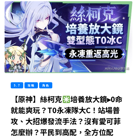
5.7
攻略
角色
【原神】絲柯克
培養放大鏡▸0命
就能爽玩？T0永凍隊大C！站場普
攻、大招爆發流手法？沒有愛可菲
怎麼辦？平民到高配，全方位配