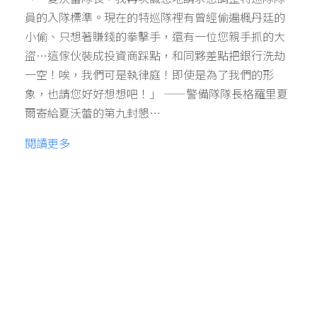
員的入隊標準。現在的特巡隊裡有曾經偷遍楓丹廷的
小偷、只想著賺錢的拳擊手，還有一位您親手抓的大
盜…這傢伙裝成投資商踩點，和同夥差點把銀行洗劫
一空！唉，我們可是執律庭！即使是為了我們的形
象，也請您好好想想吧！」 ——警備隊隊長格羅里夏
爾寄給夏沃蕾的第九封懇…
閱讀更多