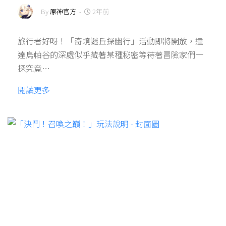
By
原神官方
-
2年前
旅行者好呀！「奇境謎丘探幽行」活動即將開放，達
達烏帕谷的深處似乎藏著某種秘密等待著冒險家們一
探究竟…
閱讀更多