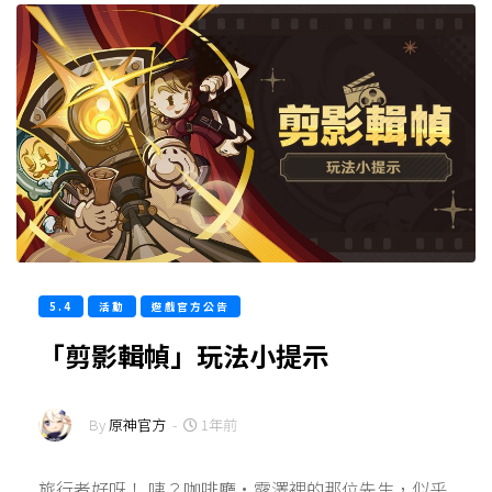
5.4
活動
遊戲官方公告
「剪影輯幀」玩法小提示
By
原神官方
-
1年前
旅行者好呀！ 咦？咖啡廳·露澤裡的那位先生，似乎