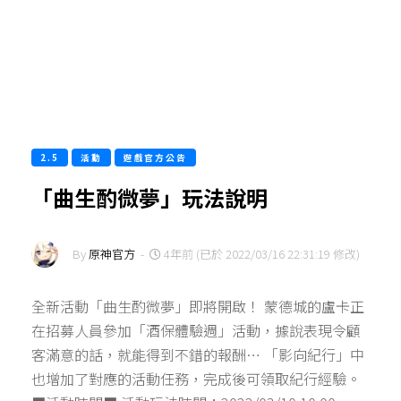
2.5
活動
遊戲官方公告
「曲生酌微夢」玩法說明
By
原神官方
-
4年前 (已於 2022/03/16 22:31:19 修改)
全新活動「曲生酌微夢」即將開啟！ 蒙德城的盧卡正
在招募人員參加「酒保體驗週」活動，據說表現令顧
客滿意的話，就能得到不錯的報酬… 「影向紀行」中
也增加了對應的活動任務，完成後可領取紀行經驗。