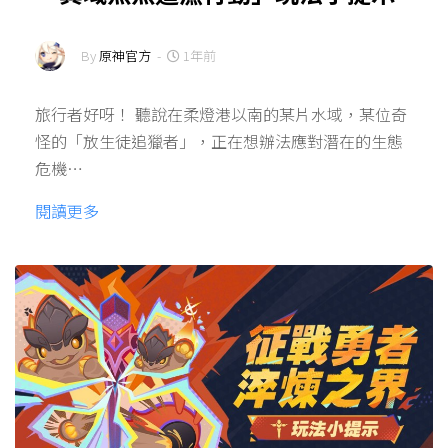
By
原神官方
-
1年前
旅行者好呀！ 聽說在柔燈港以南的某片水域，某位奇
怪的「放生徒追獵者」，正在想辦法應對潛在的生態
危機…
閱讀更多