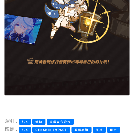
類別：
5.4
活動
遊戲官方公告
標籤：
5.4
GENSHIN IMPACT
剪影輯幀
原神
提示