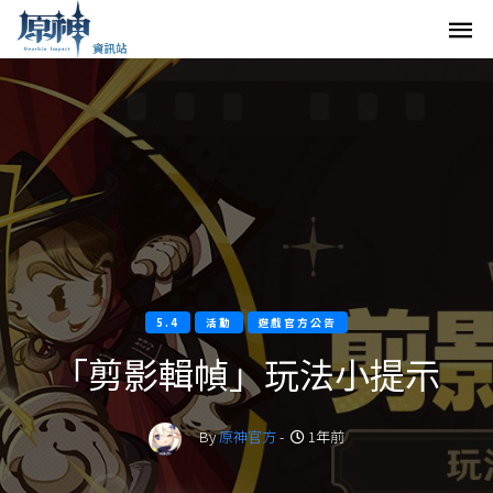
5.4
活動
遊戲官方公告
「剪影輯幀」玩法小提示
By
原神官方
-
1年前