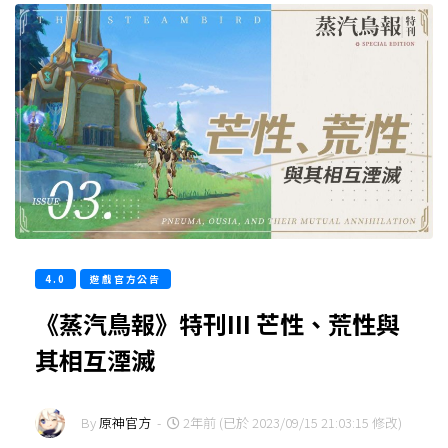
4.0
遊戲官方公告
《蒸汽鳥報》特刊III 芒性、荒性與
其相互湮滅
By
原神官方
-
2年前 (已於 2023/09/15 21:03:15 修改)