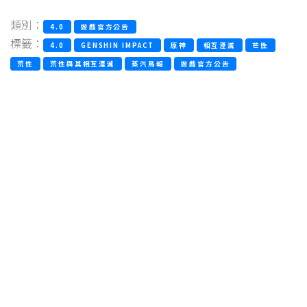
類別：
4.0
遊戲官方公告
標籤：
4.0
GENSHIN IMPACT
原神
相互湮滅
芒性
荒性
荒性與其相互湮滅
蒸汽鳥報
遊戲官方公告