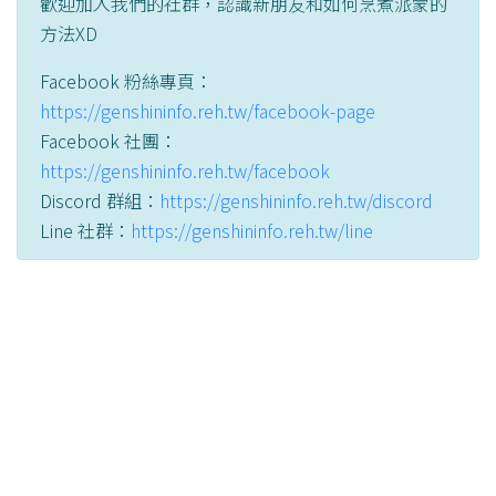
歡迎加入我們的社群，認識新朋友和如何烹煮派蒙的
方法XD
Facebook 粉絲專頁：
https://genshininfo.reh.tw/facebook-page
Facebook 社團：
https://genshininfo.reh.tw/facebook
Discord 群組：
https://genshininfo.reh.tw/discord
Line 社群：
https://genshininfo.reh.tw/line