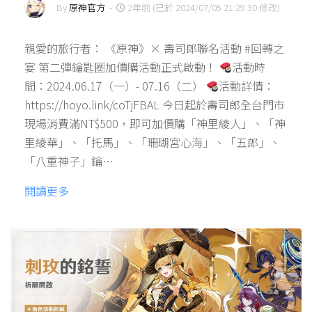
By
原神官方
-
2年前 (已於 2024/07/05 21:29:30 修改)
親愛的旅行者： 《原神》× 壽司郎聯名活動 #回轉之
宴 第二彈鑰匙圈加價購活動正式啟動！
活動時
間：2024.06.17（一）- 07.16（二）
活動詳情：
https://hoyo.link/coTjFBAL 今日起於壽司郎全台門市
現場消費滿NT$500，即可加價購「神里綾人」、「神
里綾華」、「托馬」、「珊瑚宮心海」、「五郎」、
「八重神子」鑰…
閱讀更多