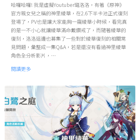
哈囉哈囉! 我是虛擬Youtuber璐洛洛，有著《原神》
官方親女兒之稱的神里綾華，在2.6下半卡池正式復刻
登場了，PV也是讓大家能夠一窺綾華小時候，看完真
的是一不小心就讓綾華滿命戴鑽戒了，而隨著綾華的
復刻，洛洛這邊也募集了一些對於綾華復刻的相關常
見問題，彙整成一集Q&A，若是還沒有看過神里綾華
角色全分析影片，…
閱讀更多