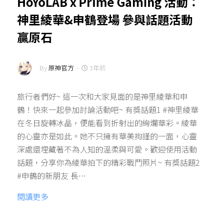
HoYoLAB x Prime Gaming 活動：
神里綾華&申鶴登場 參與話題活動
贏原石
By
原神官方
-
3年前
旅行者們好~ 這一次和大家見面的是神里綾華和申
鶴！快來一起參加討論活動吧~ 有獎話題1 #神里綾華
在冬日旋轉冰晶，便能看到折射出的絢爛華彩。綾華
的心靈亦是如此。她不只擁有華美拘謹的一面，心靈
深處還埋藏著不為人知的溫柔與可愛。歡迎使用活動
話題，分享你為綾華拍下的精彩戰鬥照片~ 有獎話題2
#申鶴的新朋友 長…
閱讀更多