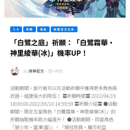
2.6
祈願
角色
遊戲官方公告
「白鷺之庭」祈願：「白鷺霜華·
神里綾華(冰)」機率UP！
By
原神官方
-
4年前
活動期間，旅行者可以在活動祈願中獲得更多角色與
武器，組建強大的隊伍！ 〓祈願時間〓 2022/04/19
18:00:00-2022/05/10 14:59:59 〓祈願介紹〓 ●活動
期間，限定五星角色「白鷺霜華·神里綾華(冰)」的
祈願抽取機率將大幅提升！ ●活動期間，四星角色
「狼少年·雷澤(雷)」、「棘冠恩典·蘿莎莉亞