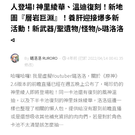
人登場! 神里綾華、溫迪復刻！新地
圖『層岩巨淵』！養肝迎接爆多新
活動！新武器/聖遺物/怪物/▹璐洛洛
◃
By
璐洛洛 RURORO
-
4年前 (已於 2022/04/14 00:41:35
修改)
哈囉哈囉! 我是虛擬Youtuber璐洛洛，關於《原神》
2.6版本的前瞻直播已經在週五晚上公布了，喝珍奶的
神里綾人即將登場啦！同一卡池還有復刻的風神溫
迪，以及下半卡池復刻的神里妹妹綾華，洛洛這邊一
樣也整理了相關的懶人包，提供給沒有跟到前瞻直播
或是還想吸收其他補充資訊的肉肉們，若是對於角色
卡池不太清楚該怎麼抽…