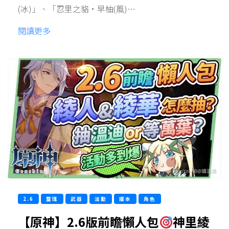
(冰)」、「忍里之貉·早柚(風)…
閱讀更多
2.6
整理
武器
活動
版本
角色
【原神】2.6版前瞻懶人包
神里綾