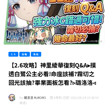
2.6
攻略
角色
【2.6攻略】神里綾華復刻Q&A▸摸
透白鷺公主必看!命座該補?霧切之
回光該抽?畢業面板怎看?▹璐洛洛◃
By
璐洛洛 RURORO
-
4年前 (已於 2022/05/19 23:38:53
修改)