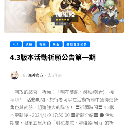
4.3
武器
祈願
角色
遊戲官方公告
4.3版本活動祈願公告第一期
By
原神官方
-
2年前
「刺玫的銘誓」祈願：「明花蔓舵·娜維婭(岩)」機
率UP！ 活動期間，旅行者可以在活動祈願中獲得更多
角色與武器，組建強大的隊伍！ 〓祈願時間〓 4.3版
本更新後 - 2024/1/9 17:59:00 〓祈願介紹〓 ● 活動
期間，限定五星角色「明花蔓舵·娜維婭(岩)」的祈