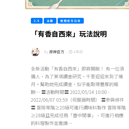
2.6
活動
遊戲官方公告
「有香自西來」玩法說明
By
原神官方
-
4年前
全新活動「有香自西來」即將開啟！ 有一位須
彌人，為了某項調查研究，千里迢迢來到了璃
月。幫助她完成調查，似乎能取得豐厚的報
酬… 〓活動時間〓 2022/05/14 10:00 -
2022/06/07 03:59（伺服器時間） 〓參與條件
〓 冒險等階≥20級可進行調味料製作 冒險等階
≥28級且完成任務「壺中閒事」，可進行相應
的料理製作並邀請…