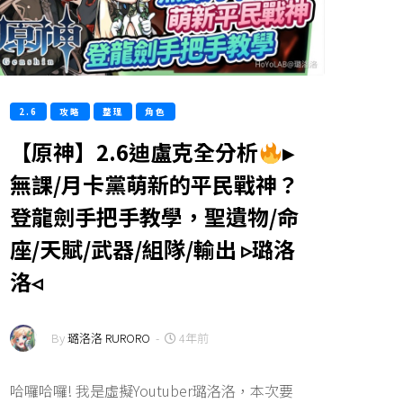
2.6
攻略
整理
角色
【原神】2.6迪盧克全分析
▸
無課/月卡黨萌新的平民戰神？
登龍劍手把手教學，聖遺物/命
座/天賦/武器/組隊/輸出 ▹璐洛
洛◃
By
璐洛洛 RURORO
-
4年前
哈囉哈囉! 我是虛擬Youtuber璐洛洛，本次要