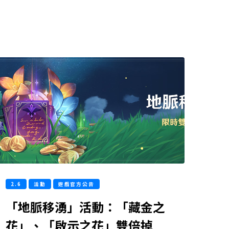
2.6
活動
遊戲官方公告
「地脈移湧」活動：「藏金之
花」、「啟示之花」雙倍掉