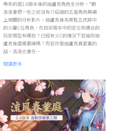
帶來的是2.6版本後的迪盧克角色全分析，*期
洛洛會把一些之前沒有介紹過的五星角色再補
上相關的分析影片，迪盧克身為常駐五虎將中
的火屬C位角色，在目前版本中的定位和適合的
玩家類型有哪些？已經有火C的情況下若抽到迪
盧克後還需要練嗎？而若你是迪盧克真愛黨的
話，洛洛也會在…
閱讀更多