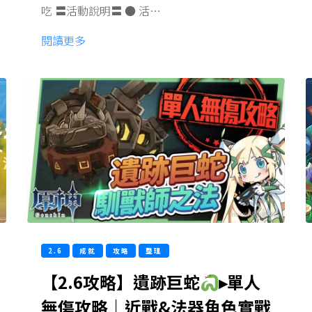
吃 〓活動說明〓 ● 活…
閱讀更多
2.6
成就
攻略
整理
【2.6攻略】遺跡巨蛇
▸單人
無傷攻略｜近戰&法器角色實戰