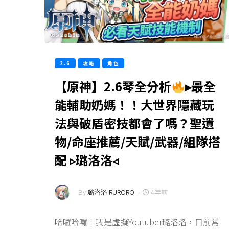
2.6
攻略
角色
【原神】2.6琴全分析
▸最全
能輔助奶媽！！大世界隱藏玩
法與破盾密技都會了嗎？聖遺
物/命座推薦/天賦/武器/組隊搭
配 ▹璐洛洛◃
By
璐洛洛 RURORO
-
4年前
哈囉哈囉！我是虛擬Youtuber璐洛洛，目前常