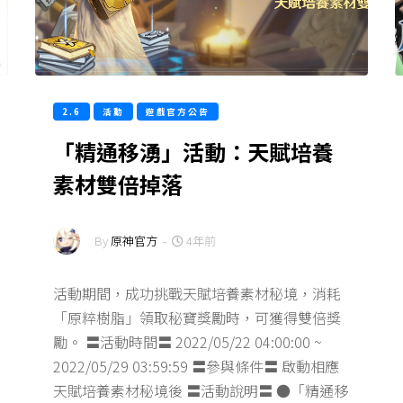
2.6
活動
遊戲官方公告
「精通移湧」活動：天賦培養
素材雙倍掉落
By
原神官方
-
4年前
活動期間，成功挑戰天賦培養素材秘境，消耗
「原粹樹脂」領取秘寶獎勵時，可獲得雙倍獎
勵。 〓活動時間〓 2022/05/22 04:00:00 ~
2022/05/29 03:59:59 〓參與條件〓 啟動相應
天賦培養素材秘境後 〓活動說明〓 ●「精通移