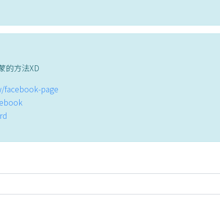
蒙的方法XD
tw/facebook-page
acebook
ord