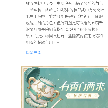
駐五虎將中最後一隻還沒有出過全分析的角色
－琴團長，終於在2.6版本的長草期中有時間給
他生出來啦！雖然琴團長是從《原神》一開服
就能抽到的角色，但偶爾還是可以看到有萌新
詢問琴團長的組隊搭配以及適合的聖遺物套
裝，而此外琴團長也有一些隱藏的使用技巧和
相關的輔助作用，…
閱讀更多