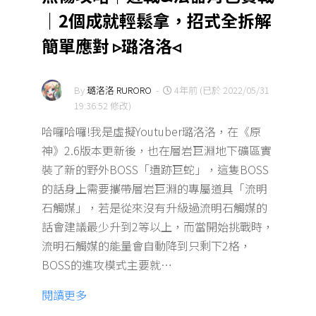
｜2個成就輕鬆拿，招式全拆解
簡單應對 ▹璐洛洛◃
By
璐洛洛 RURORO
-
4年前 (已於 2022/05/31
19:36:52 修改)
哈囉哈囉!我是虛擬Youtuber璐洛洛，在《原
神》2.6版本更新後，也在層岩巨淵地下礦區實
裝了新的野外BOSS「遺跡巨蛇」，這隻BOSS
的話身上需要攜帶層岩巨淵的專屬道具「流明
石觸媒」，若是從來沒有升級過流明石觸媒的
話會建議最少升到2等以上，而當開始挑戰時，
流明石觸媒的能量會自動降到只剩下2格，
BOSS的進攻模式主要就…
閱讀更多