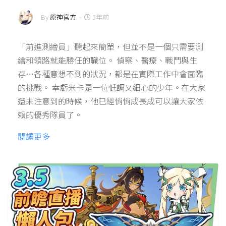
By
原神官方
-
3年前
「前進測繪員」聽起來簡單，但並不是一個只需要測
繪和領路就能勝任的職位。 偵察、醫療、戰鬥與生
存…各種意想不到的狀況，都是在實際工作中會面臨
的挑戰。 幸虧米卡是一位低調又細心的少年。在大家
還未注意到的時候，他已經悄悄成長成可以讓大家依
賴的優秀隊員了。
閱讀更多