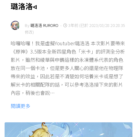
璐洛洛◃
By
璐洛洛 RURORO
-
3年前 (已於 2023/03/28 20:28:35
修改)
哈囉哈囉！我是虛擬Youtuber璐洛洛 本次影片要帶來
《原神》3.5版本全新四星角色「米卡」的評測全分析
影片，雖然和綾華與申鶴這樣的永凍體系代表的角色
放在同一個卡池，但是更多人關心的還是他在物理隊
帶來的效益，因此若是不清楚如何培養米卡或是想了
解米卡的相關配隊的話，可以參考洛洛接下來的影片
內容，稍後也會說…
閱讀更多