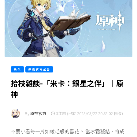
角色
遊戲官方公告
拾枝雜談-「米卡：銀星之伴」｜原
神
By
原神官方
-
3年前 (已於 2023/03/22 20:38:02 修改)
不要小看每一片如絨毛般的雪花。 當冰霜凝結，將成