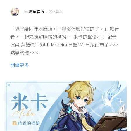
By
原神官方
-
3年前
「除了給同伴添麻煩，已經沒什麼好怕的了。」 旅行
者，一起來瞭解晴霜的標繪 ‧ 米卡的聲優吧！ 配音
演員 英語CV: Robb Moreira 日語CV: 三瓶由布子 >>>
點擊試聽 <<<
閱讀更多