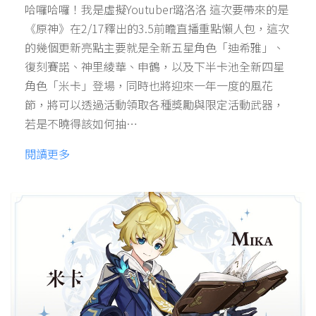
哈囉哈囉！我是虛擬Youtuber璐洛洛 這次要帶來的是
《原神》在2/17釋出的3.5前瞻直播重點懶人包，這次
的幾個更新亮點主要就是全新五星角色「迪希雅」、
復刻賽諾、神里綾華、申鶴，以及下半卡池全新四星
角色「米卡」登場，同時也將迎來一年一度的風花
節，將可以透過活動領取各種獎勵與限定活動武器，
若是不曉得該如何抽…
閱讀更多