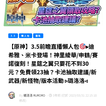
3.5
懶人包
整理
【原神】3.5前瞻直播懶人包
▸迪
希雅、米卡登場！神里綾華/申鶴/賽
諾復刻！星筵之翼只要花不到30
元？免費領23抽？卡池抽取建議/新
武器/新怪物/版本活動 ▹璐洛洛◃
By
璐洛洛 RURORO
-
3年前 (已於 2023/03/31 22:15:18
修改)