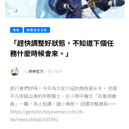
角色
遊戲官方公告
「趕快調整好狀態，不知道下個任
務什麼時候會來。」
By
原神官方
-
3年前
旅行者們好呀！今天為大家介紹的角色是米卡。 他是
平凡家庭出身的年輕騎士，在小隊中擔任「前進測繪
員」一職。為人低調，謹小慎微。 詳細攻略請見>>>
https://genshin.hoyoverse.com/zh-
tw/news/detail/105561