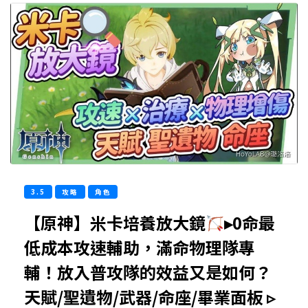
3.5
攻略
角色
【原神】米卡培養放大鏡
▸0命最
低成本攻速輔助，滿命物理隊專
輔！放入普攻隊的效益又是如何？
天賦/聖遺物/武器/命座/畢業面板 ▹