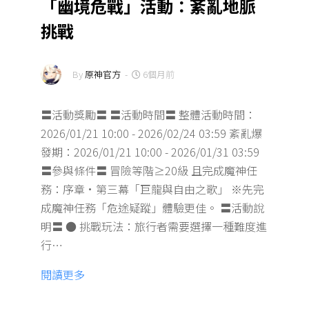
「幽境危戰」活動：紊亂地脈
挑戰
By
原神官方
-
6個月前
〓活動獎勵〓 〓活動時間〓 整體活動時間：
2026/01/21 10:00 - 2026/02/24 03:59 紊亂爆
發期：2026/01/21 10:00 - 2026/01/31 03:59
〓參與條件〓 冒險等階≥20級 且完成魔神任
務：序章·第三幕「巨龍與自由之歌」 ※先完
成魔神任務「危途疑蹤」體驗更佳。 〓活動說
明〓 ● 挑戰玩法：旅行者需要選擇一種難度進
行…
閱讀更多