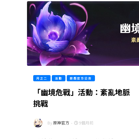
月之二
活動
遊戲官方公告
「幽境危戰」活動：紊亂地脈
挑戰
By
原神官方
-
9個月前