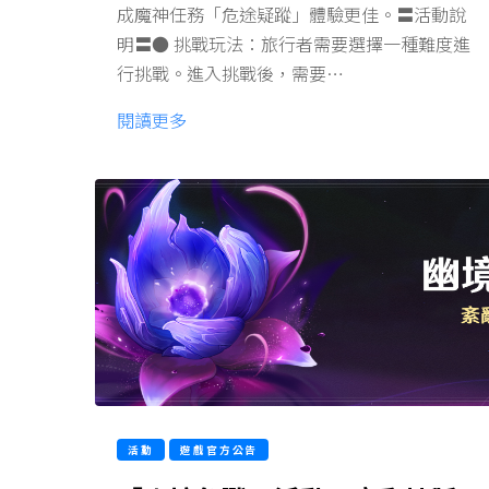
成魔神任務「危途疑蹤」體驗更佳。〓活動說
明〓● 挑戰玩法：旅行者需要選擇一種難度進
行挑戰。進入挑戰後，需要…
閱讀更多
活動
遊戲官方公告