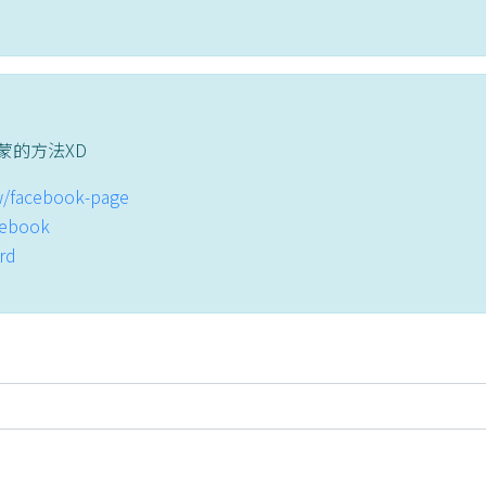
蒙的方法XD
tw/facebook-page
acebook
ord