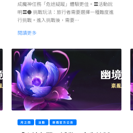
成魔神任務「危途疑蹤」體驗更佳。〓活動說
明〓● 挑戰玩法：旅行者需要選擇一種難度進
行挑戰。進入挑戰後，需要…
閱讀更多
月之四
活動
遊戲官方公告