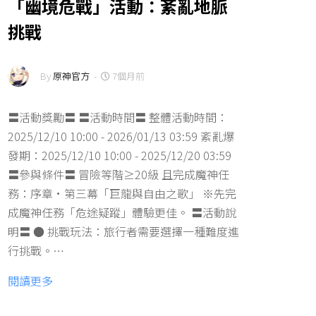
「幽境危戰」活動：紊亂地脈
挑戰
By
原神官方
-
7個月前
〓活動獎勵〓 〓活動時間〓 整體活動時間：
2025/12/10 10:00 - 2026/01/13 03:59 紊亂爆
發期：2025/12/10 10:00 - 2025/12/20 03:59
〓參與條件〓 冒險等階≥20級 且完成魔神任
務：序章·第三幕「巨龍與自由之歌」 ※先完
成魔神任務「危途疑蹤」體驗更佳。 〓活動說
明〓 ● 挑戰玩法：旅行者需要選擇一種難度進
行挑戰。…
閱讀更多