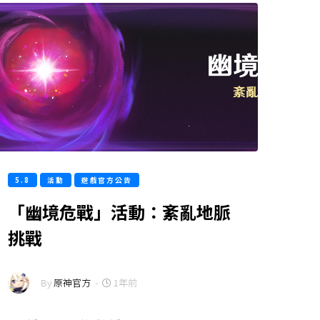
5.8
活動
遊戲官方公告
「幽境危戰」活動：紊亂地脈
挑戰
By
原神官方
-
1年前