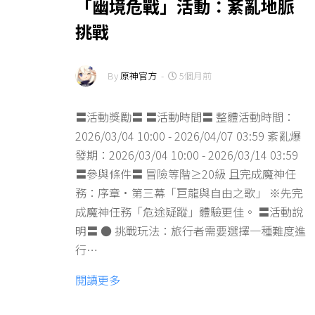
「幽境危戰」活動：紊亂地脈
挑戰
By
原神官方
-
5個月前
〓活動獎勵〓 〓活動時間〓 整體活動時間：
2026/03/04 10:00 - 2026/04/07 03:59 紊亂爆
發期：2026/03/04 10:00 - 2026/03/14 03:59
〓參與條件〓 冒險等階≥20級 且完成魔神任
務：序章·第三幕「巨龍與自由之歌」 ※先完
成魔神任務「危途疑蹤」體驗更佳。 〓活動說
明〓 ● 挑戰玩法：旅行者需要選擇一種難度進
行…
閱讀更多