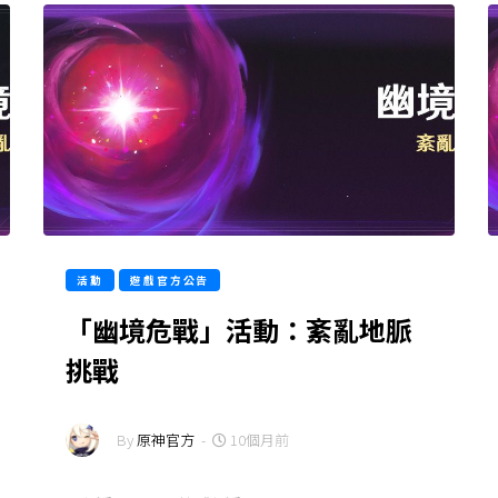
活動
遊戲官方公告
「幽境危戰」活動：紊亂地脈
挑戰
By
原神官方
-
10個月前