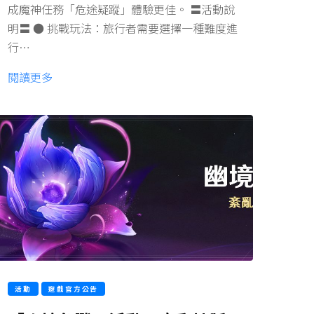
成魔神任務「危途疑蹤」體驗更佳。 〓活動說
明〓 ● 挑戰玩法：旅行者需要選擇一種難度進
行…
閱讀更多
活動
遊戲官方公告