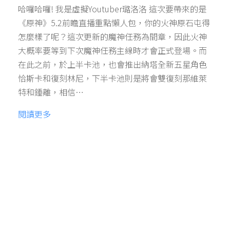
哈囉哈囉! 我是虛擬Youtuber璐洛洛 這次要帶來的是
《原神》5.2前瞻直播重點懶人包，你的火神原石屯得
怎麼樣了呢？這次更新的魔神任務為間章，因此火神
大概率要等到下次魔神任務主線時才會正式登場。而
在此之前，於上半卡池，也會推出納塔全新五星角色
恰斯卡和復刻林尼，下半卡池則是將會雙復刻那維萊
特和鍾離，相信…
閱讀更多