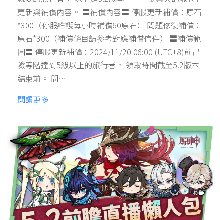
更新與補償內容。 〓補償內容〓 停服更新補償：原石
*300（停服維護每小時補償60原石） 問題修復補償：
原石*300（補償條目請參考對應補償信件） 〓補償範
圍〓 停服更新補償：2024/11/20 06:00 (UTC+8)前冒
險等階達到5級以上的旅行者。 領取時間截至5.2版本
結束前。 問…
閱讀更多