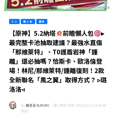
5.2
懶人包
整理
【原神】5.2納塔
前瞻懶人包
▸
最完整卡池抽取建議？最強水直傷
「那維萊特」、T0護盾岩神「鍾
離」還必抽嗎？恰斯卡、歐洛倫登
場！林尼/那維萊特/鍾離復刻！2款
全新聯名「風之翼」取得方式？ ▹璐
洛洛◃
By
璐洛洛 RURORO
-
1年前 (已於 2024/12/20 23:04:06
修改)