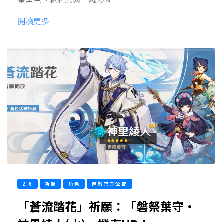
閱讀更多
2.6
祈願
角色
遊戲官方公告
「蒼流踏花」祈願：「磐祭葉守·