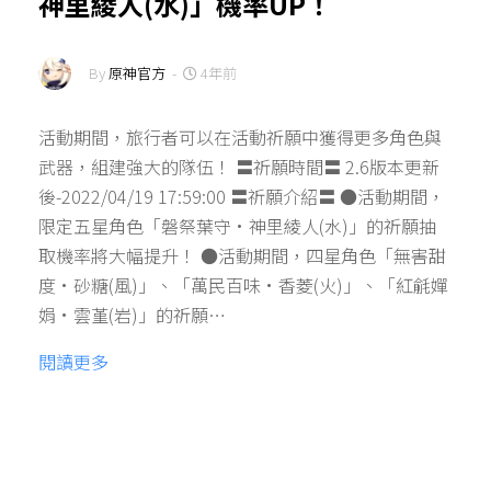
神里綾人(水)」機率UP！
By
原神官方
-
4年前
活動期間，旅行者可以在活動祈願中獲得更多角色與
武器，組建強大的隊伍！ 〓祈願時間〓 2.6版本更新
後-2022/04/19 17:59:00 〓祈願介紹〓 ●活動期間，
限定五星角色「磐祭葉守·神里綾人(水)」的祈願抽
取機率將大幅提升！ ●活動期間，四星角色「無害甜
度·砂糖(風)」、「萬民百味·香菱(火)」、「紅毹嬋
娟·雲堇(岩)」的祈願…
閱讀更多