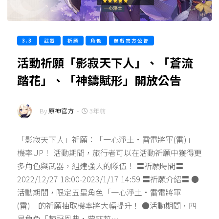
3.3
武器
祈願
角色
遊戲官方公告
活動祈願「影寂天下人」、「蒼流
踏花」、「神鑄賦形」開放公告
By
原神官方
-
3年前
「影寂天下人」祈願：「一心淨土·雷電將軍(雷)」
機率UP！ 活動期間，旅行者可以在活動祈願中獲得更
多角色與武器，組建強大的隊伍！ 〓祈願時間〓
2022/12/27 18:00-2023/1/17 14:59 〓祈願介紹〓 ●
活動期間，限定五星角色「一心淨土·雷電將軍
(雷)」的祈願抽取機率將大幅提升！ ●活動期間，四
星角色「棘冠恩典·蘿莎莉…