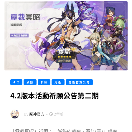
4.2
武器
祈願
角色
遊戲官方公告
4.2版本活動祈願公告第二期
By
原神官方
-
2年前
「靂裁冥昭」祈願：「緘秘的裁遣·賽諾(雷)」機率