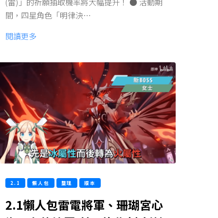
(雷)」的祈願抽取機率將大幅提升！ ● 活動期
間，四星角色「明律決…
閱讀更多
2.1
懶人包
整理
版本
2.1懶人包雷電將軍、珊瑚宮心