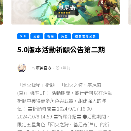
5.0
武器
祈願
角色
遊戲官方公告
5.0版本活動祈願公告第二期
By
原神官方
-
1年前
「巡火獵秘」祈願：「回火之狩·基尼奇
(草)」機率UP！ 活動期間，旅行者可以在活動
祈願中獲得更多角色與武器，組建強大的隊
伍！ 〓祈願時間〓 2024/9/17 18:00-
2024/10/8 14:59 〓祈願介紹〓 ●活動期間，
限定五星角色「回火之狩·基尼奇(草)」的祈