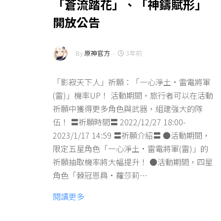
「蒼流踏花」、「神鑄賦形」
開放公告
By
原神官方
-
3年前
「影寂天下人」祈願：「一心淨土·雷電將軍
(雷)」機率UP！ 活動期間，旅行者可以在活動
祈願中獲得更多角色與武器，組建強大的隊
伍！ 〓祈願時間〓 2022/12/27 18:00-
2023/1/17 14:59 〓祈願介紹〓 ●活動期間，
限定五星角色「一心淨土·雷電將軍(雷)」的
祈願抽取機率將大幅提升！ ●活動期間，四星
角色「棘冠恩典·蘿莎莉…
閱讀更多