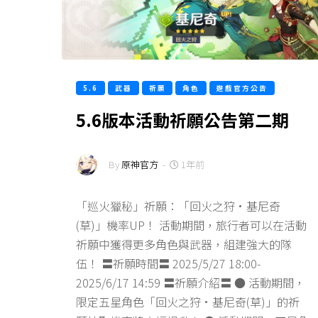
5.6
武器
祈願
角色
遊戲官方公告
5.6版本活動祈願公告第二期
By
原神官方
-
1年前
「巡火獵秘」祈願：「回火之狩·基尼奇
(草)」機率UP！ 活動期間，旅行者可以在活動
祈願中獲得更多角色與武器，組建強大的隊
伍！ 〓祈願時間〓 2025/5/27 18:00-
2025/6/17 14:59 〓祈願介紹〓 ● 活動期間，
限定五星角色「回火之狩·基尼奇(草)」的祈