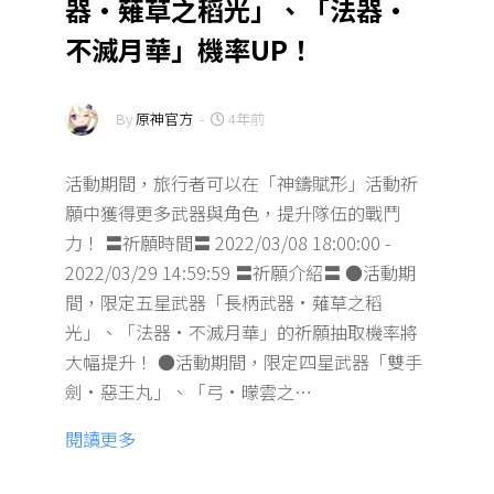
器·薙草之稻光」、「法器·
不滅月華」機率UP！
By
原神官方
-
4年前
活動期間，旅行者可以在「神鑄賦形」活動祈
願中獲得更多武器與角色，提升隊伍的戰鬥
力！ 〓祈願時間〓 2022/03/08 18:00:00 -
2022/03/29 14:59:59 〓祈願介紹〓 ●活動期
間，限定五星武器「長柄武器·薙草之稻
光」、「法器·不滅月華」的祈願抽取機率將
大幅提升！ ●活動期間，限定四星武器「雙手
劍·惡王丸」、「弓·曚雲之…
閱讀更多