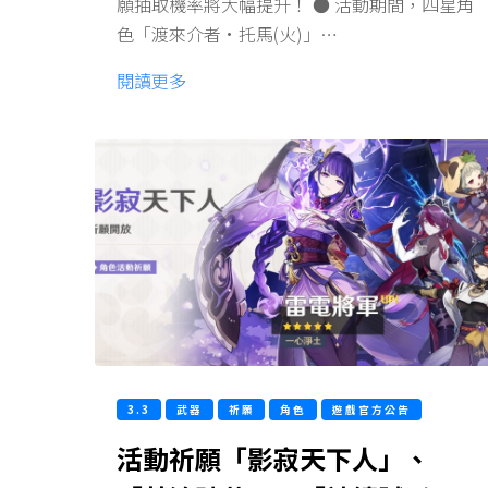
願抽取機率將大幅提升！ ● 活動期間，四星角
色「渡來介者·托馬(火)」…
閱讀更多
3.3
武器
祈願
角色
遊戲官方公告
活動祈願「影寂天下人」、