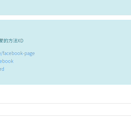
蒙的方法XD
tw/facebook-page
acebook
ord