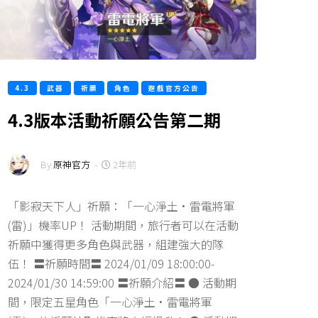
4.3
武器
祈願
角色
遊戲官方公告
4.3版本活動祈願公告第二期
By
原神官方
-
2年前
「影寂天下人」祈願：「一心淨土·雷電將軍
(雷)」機率UP！ 活動期間，旅行者可以在活動
祈願中獲得更多角色與武器，組建強大的隊
伍！ 〓祈願時間〓 2024/01/09 18:00:00-
2024/01/30 14:59:00 〓祈願介紹〓 ● 活動期
間，限定五星角色「一心淨土·雷電將軍