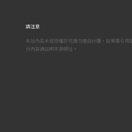
請注意
本站內容未經授權許可請勿擅自抄襲，如果需引用
分內容請註明來源網址。