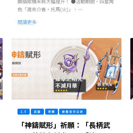
願抽取機率將大幅提升！ ●活動期間，四星角
色「渡來介者·托馬(火)」、…
閱讀更多
2.5
武器
祈願
遊戲官方公告
「神鑄賦形」祈願：「長柄武