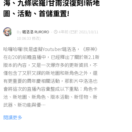
海、九條裟羅!甘雨沒復刻!新地
圖、活動、首儲重置!
By
璐洛洛 RURORO
-
4年前 (已於 2021/10/11
18:06:33 修改)
哈囉哈囉!我是虛擬Youtuber璐洛洛，《原神》
在8/20的前瞻直播中，已經釋出了關於新2.1新
版本的內容，又是一次爆炸多的更新資訊，不
僅包含了又肝又課的新地圖和新角色之外，還
有更重要的周年慶相關活動，那影片中洛洛也
會將這次的直播內容彙整成以下重點：角色卡
池、新地圖、新角色、版本活動、新怪物、新
武器、新功能與優…
閱讀更多