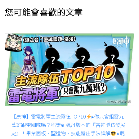
您可能會喜歡的文章
【原神】雷電將軍主流隊伍TOP10
▸你只會組雷九
萬班跟雷國隊嗎？稻妻到楓丹版本的『雷神隊伍發展
史』！畢業面板、聖遺物、技能輸出手法詳解
▹璐