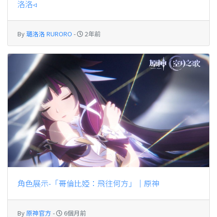
洛洛◃
By
璐洛洛 RURORO
-
2年前
角色展示-「哥倫比婭：飛往何方」｜原神
By
原神官方
-
6個月前