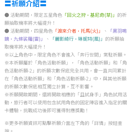
〓祈願介紹〓
● 活動期間，限定五星角色
「回火之狩·基尼奇(草)」
的祈
願抽取機率將大幅提升！
● 活動期間，四星角色
「渡來介者·托馬(火)」
、
「黑羽鳴
鏑·九條裟羅(雷)」
、
「麗影綺行·琳妮特(風)」
的祈願抽
取機率將大幅提升！
※以上角色中，限定角色不會進入「奔行世間」常駐祈願。
※本祈願屬於「角色活動祈願」，「角色活動祈願」和「角
色活動祈願-2」的祈願次數保底完全共用，會一直共同累計
在「角色活動祈願」和「角色活動祈願-2」中，與其他祈願
的祈願次數保底相互獨立計算，互不影響。
※祈願開啟期間，還將開啟相應的「且試身手」角色試用活
動，旅行者可以使用包含試用角色的固定陣容進入指定的關
卡體驗，挑戰成功後即可獲得對應獎勵！
※更多祈願資訊可點擊祈願介面左下角的「詳情」按鈕查
詢。