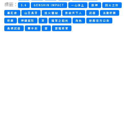
標籤：
5.6
GENSHIN IMPACT
一心淨土
原神
回火之狩
基尼奇
山王長牙
巡火獵秘
影寂天下人
武器
活動祈願
祈願
神鑄賦形
草
薙草之稻光
角色
遊戲官方公告
長柄武器
雙手劍
雷
雷電將軍