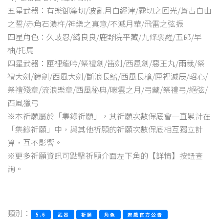
五星武器：有樂御簾切/波亂月白經津/霧切之回光/蒼古自由
之誓/赤角石潰杵/神樂之真意/不滅月華/飛雷之弦振
四星角色：久岐忍/綺良良/鹿野院平藏/九條裟羅/五郎/早
柚/托馬
四星武器：匣裡龍吟/祭禮劍/笛劍/西風劍/惡王丸/雨裁/祭
禮大劍/鐘劍/西風大劍/斷浪長鰭/西風長槍/匣裡滅辰/昭心/
祭禮殘章/流浪樂章/西風秘典/曚雲之月/弓藏/祭禮弓/絕弦/
西風獵弓
※本祈願屬於「集錄祈願」，其祈願次數保底會一直累計在
「集錄祈願」中，與其他祈願的祈願次數保底相互獨立計
算，互不影響。
※更多祈願資訊可點擊祈願介面左下角的【詳情】按鈕查
詢。
類別：
5.6
武器
祈願
角色
遊戲官方公告