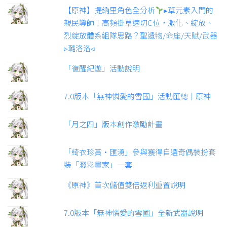
【原神】提納里角色全分析
▸草元素入門的
親民導師！高頻掛草速切C位，激化、綻放、
烈綻放體系組隊思路？聖遺物/命座/天賦/武器
▹璐洛洛◃
「復醒紀遊」活動說明
7.0版本「無神憐愛的雪國」活動匯總｜原神
「月之四」版本創作激勵計畫
「綺衣珍賞·匯湧」參與獲得自選奇偶裝扮套
裝「濺彩畫家」一套
《原神》首次儲值雙倍返利重置說明
7.0版本「無神憐愛的雪國」全新武器說明