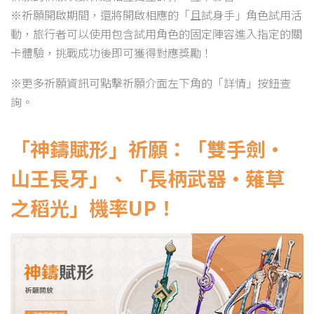
※祈願開啟期間，還將開啟相應的「且試身手」角色試用活
動，旅行者可以使用包含試用角色的固定陣容進入指定的關
卡體驗，挑戰成功後即可獲得對應獎勵！
※更多祈願資訊可點擊祈願介面左下角的「詳情」按鈕查
詢。
「神鑄賦形」祈願：「雙手劍·
山王長牙」、「長柄武器·薙草
之稻光」機率UP！