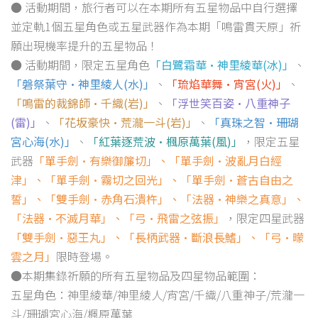
● 活動期間，旅行者可以在本期所有五星物品中自行選擇
並定軌1個五星角色或五星武器作為本期「鳴雷貫天原」祈
願出現機率提升的五星物品！
● 活動期間，限定五星角色
「白鷺霜華·神里綾華(冰)」
、
「磐祭葉守·神里綾人(水)」
、
「琉焰華舞·宵宮(火)」
、
「鳴雷的裁錦師·千織(岩)」
、
「浮世笑百姿·八重神子
(雷)」
、
「花坂豪快·荒瀧一斗(岩)」
、
「真珠之智·珊瑚
宮心海(水)」
、
「紅葉逐荒波·楓原萬葉(風)」
，限定五星
武器
「單手劍·有樂御簾切」、「單手劍·波亂月白經
津」、「單手劍·霧切之回光」、「單手劍·蒼古自由之
誓」、「雙手劍·赤角石潰杵」、「法器·神樂之真意」、
「法器·不滅月華」、「弓·飛雷之弦振」
，限定四星武器
「雙手劍·惡王丸」、「長柄武器·斷浪長鰭」、「弓·曚
雲之月」
限時登場。
●本期集錄祈願的所有五星物品及四星物品範圍：
五星角色：神里綾華/神里綾人/宵宮/千織/八重神子/荒瀧一
斗/珊瑚宮心海/楓原萬葉