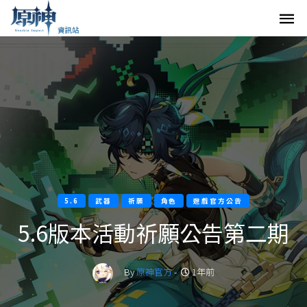
5.6
武器
祈願
角色
遊戲官方公告
5.6版本活動祈願公告第二期
By
原神官方
-
1年前