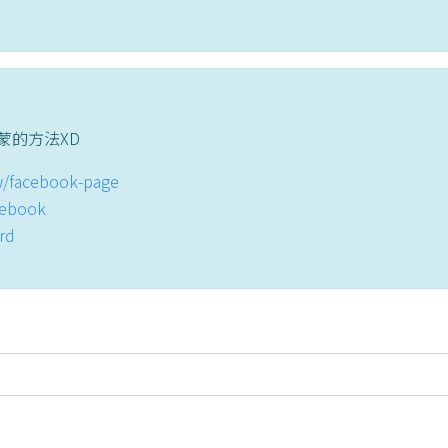
蒙的方法XD
tw/facebook-page
acebook
ord