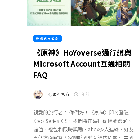
遊戲官方公告
《原神》HoYoverse通行證與
Microsoft Account互通相關
FAQ
By
原神官方
-
1年前
親愛的旅行者： 你們好！《原神》即將登陸
Xbox Series X|S，我們將在這裡從帳號綁定、
儲值、禮包和限時獎勵、Xbox多人連線、好友
五個方面解答大家關於帳號互通的問題。 〓帳