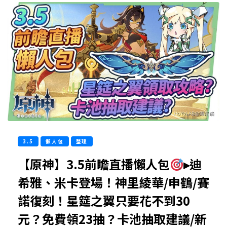
3.5
懶人包
整理
【原神】3.5前瞻直播懶人包
▸迪
希雅、米卡登場！神里綾華/申鶴/賽
諾復刻！星筵之翼只要花不到30
元？免費領23抽？卡池抽取建議/新