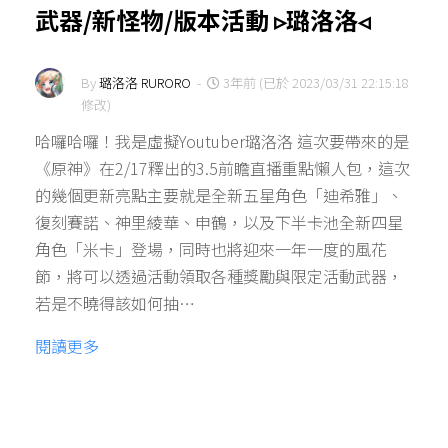
武器/新怪物/版本活動 ▹璐洛洛◃
By
璐洛洛 RURORO
-
3年前 (已於 2023/03/31 22:15:18
修改)
哈囉哈囉！我是虛擬Youtuber璐洛洛 這次要帶來的是
《原神》在2/17釋出的3.5前瞻直播重點懶人包，這次
的幾個更新亮點主要就是全新五星角色「迪希雅」、
復刻賽諾、神里綾華、申鶴，以及下半卡池全新四星
角色「米卡」登場，同時也將迎來一年一度的風花
節，將可以透過活動領取各種獎勵與限定活動武器，
若是不曉得該如何抽…
閱讀更多