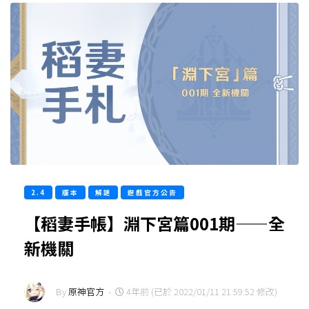
2.4
版本
解謎
遊戲官方公告
【稻妻手帳】淵下宮篇001期——全
新機關
By
原神官方
-
4年前 (已於 2022/01/11 21:59:52 修改)