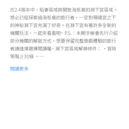
在2.4版本中，稻妻區域將開放海祇島的淵下宮區域。
想必已經探索過海祇島的旅行者，一定對珊瑚宮之下
的神秘淵下宮充滿了好奇。在淵下宮有著許多全新的
機關玩法，一起來看看吧~ P.S.：本期手帳會先行介紹
部分機關的解謎方式，想要保留完整遊戲體驗的旅行
者請謹慎選擇閱讀喔~ 淵下宮區域解鎖條件： •冒險
等階≥30級 •…
閱讀更多