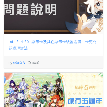
Intel® Iris® Xe顯示卡及其它顯示卡裝置崩潰、卡死問
題處理辦法
By
原神官方
-
2年前