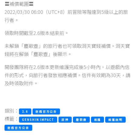
〓補償範圍〓
2022/03/30 06:00（UTC+8）前冒險等階達到5級以上的旅
行者。
領取時間截至2.6版本結束前。
未解鎖「塵歌壺」的旅行者也可領取洞天寶錢補償。洞天寶
錢將在解鎖「塵歌壺」後顯示。
開發團隊將在2.6版本更新維護完成後5小時內，以遊戲內信
件的形式，向旅行者發放相應補償。信件有效期為30天，請
及時領取附件。
類別：
2.6
遊戲官方公告
標籤：
GENSHIN IMPACT
原神
塵歌壺
維護
維護說明
遊戲官方公告