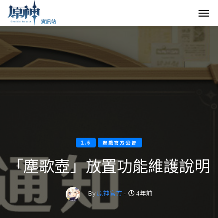
2.6
遊戲官方公告
「塵歌壺」放置功能維護說明
By
原神官方
-
4年前