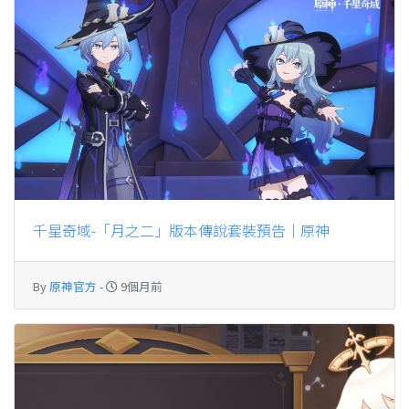
千星奇域-「月之二」版本傳說套裝預告｜原神
By
原神官方
-
9個月前