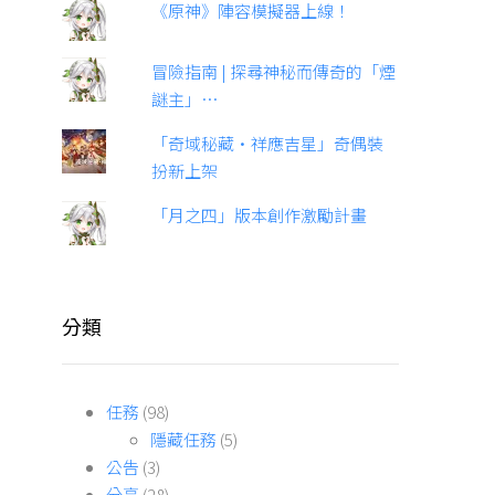
《原神》陣容模擬器上線！
冒險指南 | 探尋神秘而傳奇的「煙
謎主」…
「奇域秘藏·祥應吉星」奇偶裝
扮新上架
「月之四」版本創作激勵計畫
分類
任務
(98)
隱藏任務
(5)
公告
(3)
分享
(28)