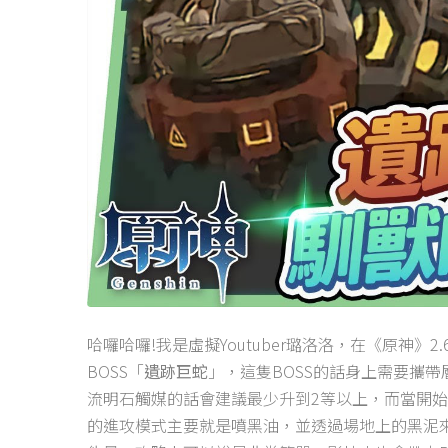
哈囉哈囉!我是虛擬Youtuber璐洛洛，在《原神
BOSS「
遺跡巨蛇
」，這隻BOSS的話身上需要攜
流明石觸媒的話會建議最少升到2等以上，而當開始
的進攻模式主要就是噴黑油，並透過場地上的黑泥