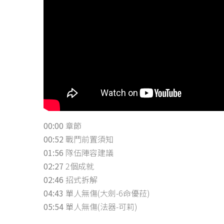
00:00
章節
00:52
戰鬥前置須知
01:56
隊伍陣容建議
02:27
2個成就
02:46
招式拆解
04:43
單人無傷(大劍-6命優菈)
05:54
單人無傷(法器-可莉)