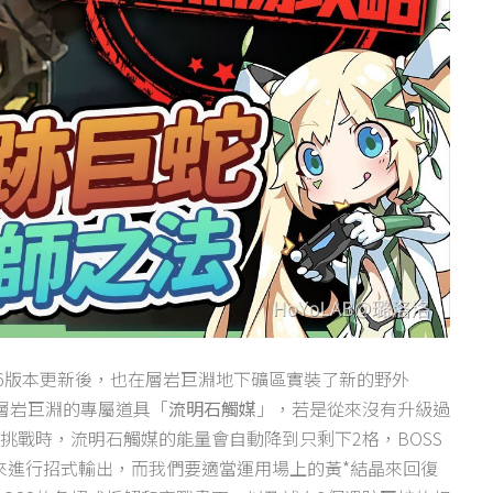
》2.6版本更新後，也在層岩巨淵地下礦區實裝了新的野外
帶層岩巨淵的專屬道具「
流明石觸媒
」，若是從來沒有升級過
挑戰時，流明石觸媒的能量會自動降到只剩下2格，BOSS
來進行招式輸出，而我們要適當運用場上的黃*結晶來回復