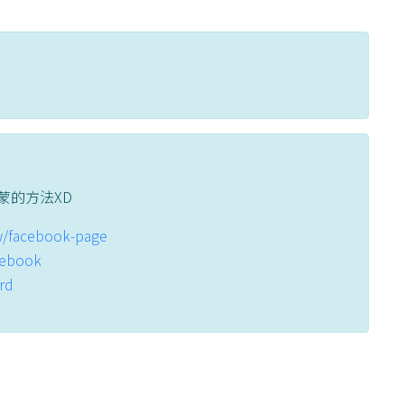
蒙的方法XD
tw/facebook-page
acebook
ord