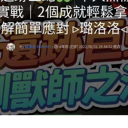
實戰｜2個成就輕鬆
解簡單應對 ▹璐洛洛◃
By
璐洛洛 RURORO
-
4年前 (已於 2022/05/31 19:36:52 修改)