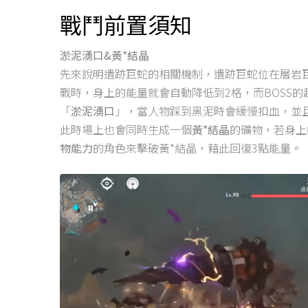
戰鬥前置須知
淤泥湧口&黃*結晶
先來說明遺跡巨蛇的相關機制，遺跡巨蛇位在層岩
戰時，身上的能量就會自動降低到2格，而BOSS
「
淤泥湧口
」，當人物踩到黑泥時會緩慢扣血，並
此時場上也會同時生成一個
黃*結晶
的礦物，若身上
物能力
的角色來擊破黃*結晶，藉此回復3點能量。