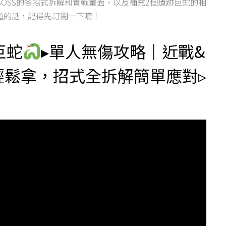
OSS的各招式拆解和實戰畫面，以及補充2個遺跡巨蛇的相
道的話，記得先訂閱一下唷！
巨蛇
▸單人無傷攻略｜近戰&
輕鬆拿，招式全拆解簡單應對▹