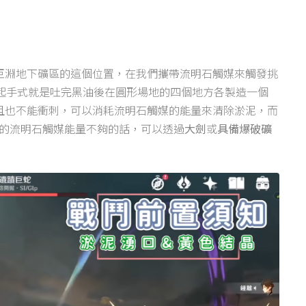
巨淵地下礦區的這個位置，在我們攜帶流明石觸媒來觸發挑
的起手式就是吐完黑油後在圓形場地的四個地方各製造一個
且也不能衝刺，可以消耗流明石觸媒的能量來清除淤泥，而
的流明石觸媒能量不夠的話，可以透過
大劍
或
具備爆破礦