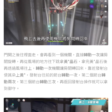
門開之後往裡面走，會再看到一個機關，直接
轉動一次
讓房
間旋轉，再從風場的地方往下跳拿
黃*晶石
，拿完黃*晶石後
再透過風場往上，
轉動一次
機關讓房間轉回來，靠近發射台
使其染上
黃*
，發射台往前的箭台
轉動一次
，第二個箭台
轉
動兩次
，第三個箭台
轉動三次
，再返回發射台操作就可以拿
到御守。