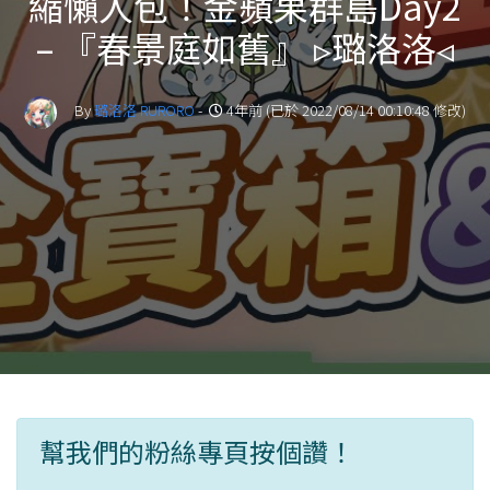
縮懶人包！金蘋果群島Day2
– 『春景庭如舊』 ▹璐洛洛◃
By
璐洛洛 RURORO
-
4年前 (已於 2022/08/14 00:10:48 修改)
幫我們的粉絲專頁按個讚！