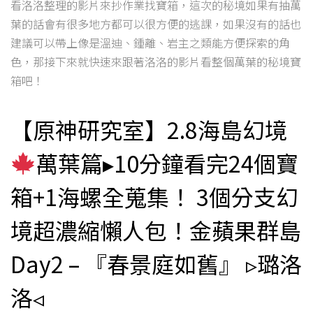
看洛洛整理的影片來抄作業找寶箱，這次的秘境如果有抽萬
葉的話會有很多地方都可以很方便的逃課，如果沒有的話也
建議可以帶上像是溫迪、鍾離、岩主之類能方便探索的角
色，那接下來就快速來跟著洛洛的影片看整個萬葉的秘境寶
箱吧！
【原神研究室】2.8海島幻境
萬葉篇▸10分鐘看完24個寶
箱+1海螺全蒐集！ 3個分支幻
境超濃縮懶人包！金蘋果群島
Day2 – 『春景庭如舊』 ▹璐洛
洛◃