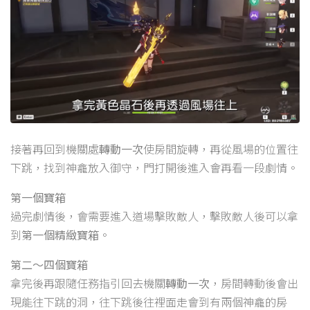
接著再回到機關處
轉動一次
使房間旋轉，再從風場的位置往
下跳，找到神龕放入御守，門打開後進入會再看一段劇情。
第一個寶箱
過完劇情後，會需要進入道場擊敗敵人，擊敗敵人後可以拿
到
第一個精緻寶箱
。
第二～四個寶箱
拿完後再跟隨任務指引回去機關
轉動一次
，房間轉動後會出
現能往下跳的洞，往下跳後往裡面走會到有兩個神龕的房