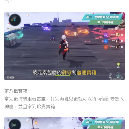
西。
第八個寶箱
拿完後持續跟著雷靈，打完海亂鬼後就可以將兩個御守放入
神龕，並且拿到
珍貴寶箱
。