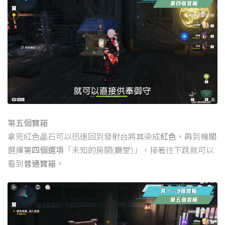
第五個寶箱
拿完紅色晶石可以迅速回到發射台將其染成
紅色
，再到機關
選擇
第四個選項
「未知的房間(廳堂)」，接著往下跳就可以
看到
普通寶箱
。