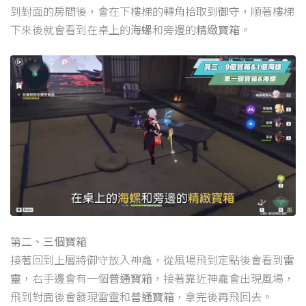
到對面的房間後，會在下樓梯的轉角拾取到
御守
，順著樓梯
下來後就會看到在桌上的
海螺
和旁邊的
精緻寶箱
。
第二、三個寶箱
接著回到上層將御守放入神龕，從風場飛到定點後會看到
雷
靈
，右手邊會有一個
普通寶箱
，接著靠近神龕會出現風場，
飛到對面後會發現雷靈和
普通寶箱
，拿完後再飛回去。