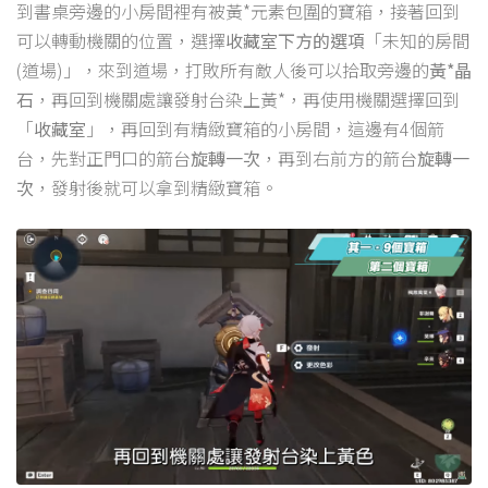
到書桌旁邊的小房間裡有被黃*元素包圍的寶箱，接著回到
可以轉動機關的位置，選擇
收藏室下方的選項
「未知的房間
(道場)」，來到道場，打敗所有敵人後可以拾取旁邊的
黃*晶
石
，再回到機關處讓發射台染上黃*，再使用機關選擇回到
「
收藏室
」，再回到有精緻寶箱的小房間，這邊有4個箭
台，先對正門口的箭台
旋轉一次
，再到右前方的箭台
旋轉一
次
，發射後就可以拿到精緻寶箱。