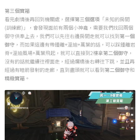
第三個寶箱
看完劇情後再回到機關處，選擇
第三個選項
「未知的房間
(訓練廊)」，會發現面前有兩個小神龕，需要我們找回兩個
御守供奉上去，我們可以先往右邊房間走就可以找到
第一個
御守
，而如果這邊有帶鍾離+溫迪+萬葉的話，可以踩鍾離岩
脊+溫迪風場+萬葉飛起，就可以直接到2樓拿
第二個御守
，
沒有的話就繼續往裡面走，經過爛橋後右轉往下跳，並且再
經過有暗箭發射的走廊，直到盡頭就可以看到
第二個御守
和
精緻寶箱
。