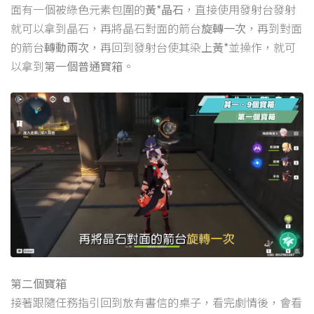
面有一個被綠色元素包圍的
黃*晶石
，直接使用發射台發射
就可以拿到晶石，再將晶石對面的箭台
旋轉一次
，再到對面
的箭台
轉動兩次
，再回到發射台使其染上
黃*
並操作，就可
以拿到
第一個普通寶箱
。
第二個寶箱
接著跟隨任務指引回到放有書信的桌子，看完劇情後，會看