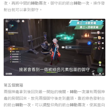
次
，再將中間的
轉動兩次
，御守前的箭台
轉動一次
，操作發
射台就可以拿到御守。
第五個寶箱
兩個神龕拿到後回到最一開始的機關，
轉動一次
讓有兩個神
龕的房間回來，放完兩個御守後走到盡頭，靠近綠色發射台
的箭台
轉動一次
，可以調整仰角的箭台
轉動兩次
，使其面向