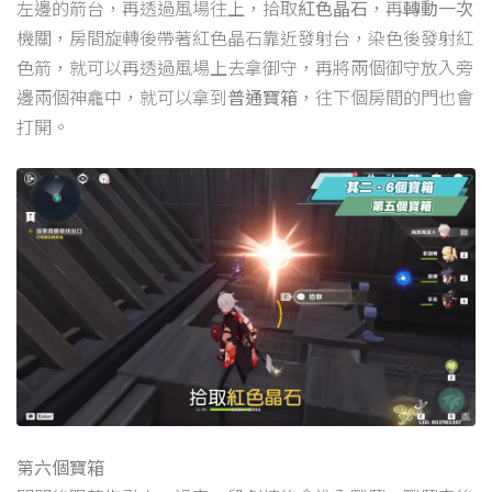
左邊的箭台，再透過風場往上，拾取
紅色晶石
，再
轉動一次
機關，房間旋轉後帶著紅色晶石靠近發射台，染色後發射紅
色箭，就可以再透過風場上去拿御守，再將兩個御守放入旁
邊兩個神龕中，就可以拿到
普通寶箱
，往下個房間的門也會
打開。
第六個寶箱