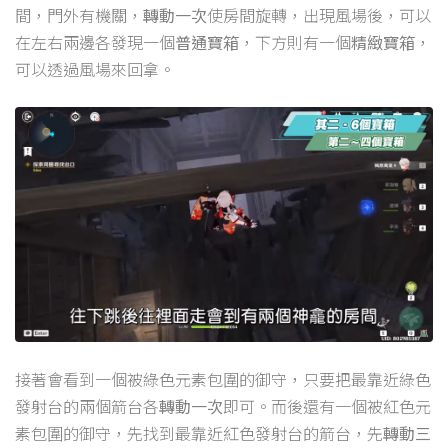
間，門外有機關，
轉動一次
使房間旋轉，出現風場後，可以
在左右兩邊各發現一個
普通寶箱
，下方則有一個
精緻寶箱
，
可以透過風場來回拿。
接著會看到一個被綠色元素包圍的御守，只要把最靠近綠色
發射台的兩個箭台各
轉動一次
即可。而後還有一個被紅色元
素包圍的御守，先找到最靠近紅色發射台的箭台，先
轉動三