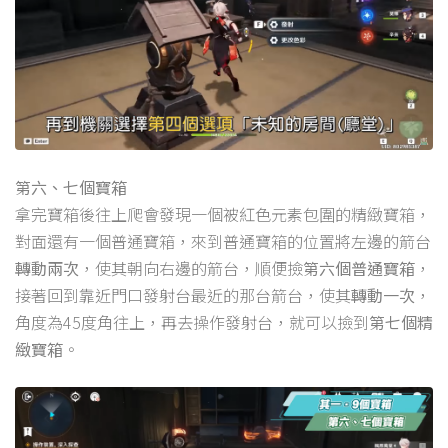
第六、七個寶箱
拿完寶箱後往上爬會發現一個被紅色元素包圍的精緻寶箱，
對面還有一個普通寶箱，來到普通寶箱的位置將左邊的箭台
轉動兩次
，使其朝向右邊的箭台，順便撿
第六個普通寶箱
，
接著回到靠近門口發射台最近的那台箭台，使其
轉動一次
，
角度為45度角往上，再去操作發射台，就可以撿到
第七個精
緻寶箱
。