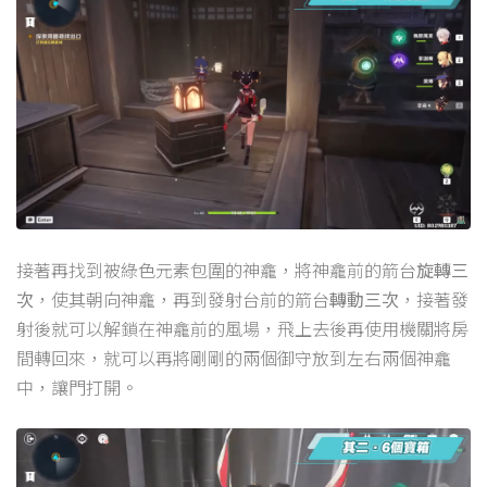
接著再找到被綠色元素包圍的神龕，將神龕前的箭台
旋轉三
次
，使其朝向神龕，再到發射台前的箭台
轉動三次
，接著發
射後就可以解鎖在神龕前的風場，飛上去後再使用機關將房
間轉回來，就可以再將剛剛的兩個御守放到左右兩個神龕
中，讓門打開。