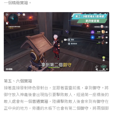
一個
精緻寶箱
。
第五、六個寶箱
接著直接發射綠色發射台，並跟著雷靈前進，拿到
御守
。將
御守放入神龕後會出現指引要擊敗敵人，經過第一座橋後的
敵人處會有一個
普通寶箱
，陸續擊敗敵人後會來到有
御守
在
正中央的地方，旁邊的木板下也會有第二個
御守
，將兩個御