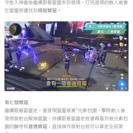
守放入神龕後繼續跟著雷靈來到道場，打完道場的敵人後會
在雷靈旁邊找到
精緻寶箱
。
第七個寶箱
繼續跟著雷靈走，會發現雷靈被黃*元素包圍，擊敗敵人後
使用發射台解鎖雷靈，持續跟著雷靈走就會再看到被元素包
圍的
御守
和
普通寶箱
，直接操作發射台就可以拿走全部東