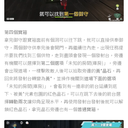
第四個寶箱
拿完御守跟寶箱面前有個洞可以往下跳，就可以直接供奉御
守，兩個御守供奉完後會開門，再繼續往內走，出現任務提
示要我們找到三個供物，走到盡頭會發現一個發射台，旁邊
有機關可以選擇到
第二個選項
「未知的房間(庫房)」，旁邊
會出現道場，一樣擊敗敵人後可以拾取旁邊的
黃*晶石
，再
回來將發射台轉變為
黃*
，並操作機關到
道場下面的選項
「未知的房間(庫房)」，會看到有一連串的箭台延續到底
下、被黃*元素包圍的紅色晶石，可以在跳下去後的箭台選
擇
轉動兩次
讓仰角呈現水平，再使用發射台發射後就可以解
鎖紅色晶石，拿完晶石旁邊也有一個
普通寶箱
。