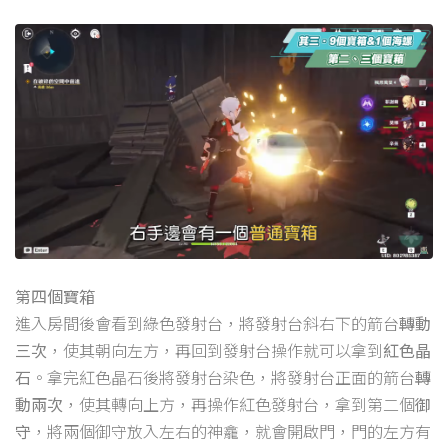
第四個寶箱
進入房間後會看到綠色發射台，將發射台斜右下的箭台
轉動
三次
，使其朝向左方，再回到發射台操作就可以拿到
紅色晶
石
。拿完紅色晶石後將發射台染色，將發射台正面的箭台
轉
動兩次
，使其轉向上方，再操作紅色發射台，拿到第二個
御
守
，將兩個御守放入左右的神龕，就會開啟門，門的左方有