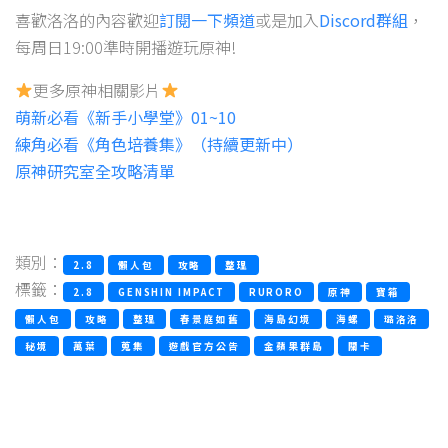
喜歡洛洛的內容歡迎
訂閱一下頻道
或是加入
Discord群組
，
每周日19:00準時開播遊玩原神!
更多原神相關影片
萌新必看《新手小學堂》01~10
練角必看《角色培養集》（持續更新中）
原神研究室全攻略清單
類別：
2.8
懶人包
攻略
整理
標籤：
2.8
GENSHIN IMPACT
RURORO
原神
寶箱
懶人包
攻略
整理
春景庭如舊
海島幻境
海螺
璐洛洛
秘境
萬葉
蒐集
遊戲官方公告
金蘋果群島
關卡