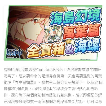
哈囉哈囉! 我是虛擬Youtuber璐洛洛，洛洛終於有時間開肝
海島了，這次要帶來的是海島劇情第二天會需要遇到的萬葉
秘境『春亭景如舊』，總共有三個分支秘境關卡，以及24個
寶箱和1個海螺，由於2.8版本的秘境介面會很貼心地告訴
你，還有剩下幾個寶箱和海螺沒有蒐集到，所以即便是你解
完秘境後發現還有一兩個漏網之魚沒蒐集到的話，也可以再