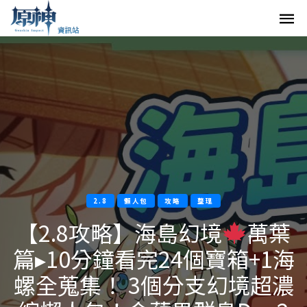
2.8
懶人包
攻略
整理
【2.8攻略】海島幻境
萬葉
篇▸10分鐘看完24個寶箱+1海
螺全蒐集！ 3個分支幻境超濃