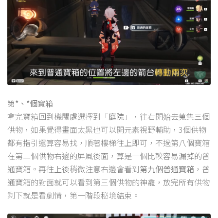
第*、*個寶箱
拿完寶箱回到機關處選擇到「
庭院
」，往右開始去蒐集三個
供物，如果覺得畫面太黑也可以開元素視野輔助，3個供物
都有指引還算容易找，順著樓梯往上即可，不過第八個寶箱
在第二個供物右邊的屏風後面，算是一個比較容易漏掉的普
通寶箱。再往上後稍微注意右邊會看到
第九個普通寶箱
，普
通寶箱的對面就可以看到第三個供物的神龕，放完所有供物
剩下就是看劇情，第一階段秘境結束。