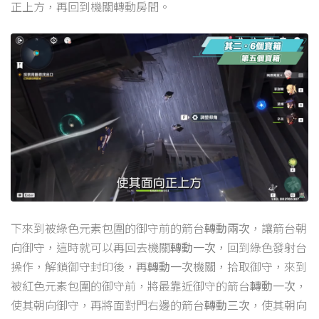
正上方，再回到機關轉動房間。
下來到被綠色元素包圍的御守前的箭台
轉動兩次
，讓箭台朝
向御守，這時就可以再回去機關
轉動一次
，回到綠色發射台
操作，解鎖御守封印後，再
轉動一次
機關，拾取御守，來到
被紅色元素包圍的御守前，將最靠近御守的箭台
轉動一次
，
使其朝向御守，再將面對門右邊的箭台
轉動三次
，使其朝向