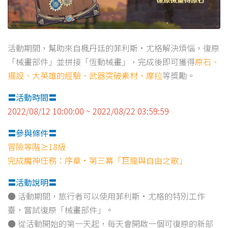
活動期間，幫助來自楓丹廷的菲利斯·尤格解決煩惱，復原
「械畫部件」並拼接「恆動械畫」，完成後即可獲得
原石、
擺設、大英雄的經驗、武器突破素材、摩拉
等獎勵。
〓活動時間〓
2022/08/12 10:00:00 ~ 2022/08/22 03:59:59
〓參與條件〓
冒險等階≥18級
完成魔神任務：序章·第三幕「巨龍與自由之歌」
〓活動說明〓
● 活動期間，旅行者可以使用菲利斯·尤格的特別工作
臺，嘗試復原「械畫部件」。
● 從活動開始的第一天起，每天會開啟一個可復原的新部