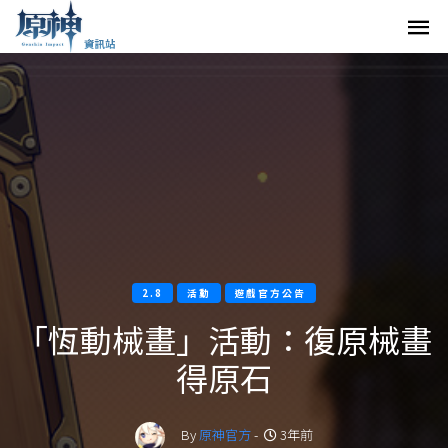
2.8
活動
遊戲官方公告
「恆動械畫」活動：復原械畫
得原石
By
原神官方
-
3年前