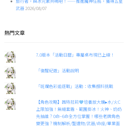
旅行者，與冰元素共鳴吧！——推進魔神任務，獲得五星
武器
2026/08/07
熱門文章
7.0版本「活動日曆」專屬桌布現已上線！
「復醒紀遊」活動說明
「斑斕色彩追逐戰」活動：收集顏料挑戰
【角色攻略】茜特菈莉
培養放大鏡▸水/火C
上限加強！無縫套盾、範圍掛冰！火神、奶奶
先抽誰？0命~6命全方位掌握！哪些老牌角色
變更強？機制解析/聖遺物/武器/命座/畢業面