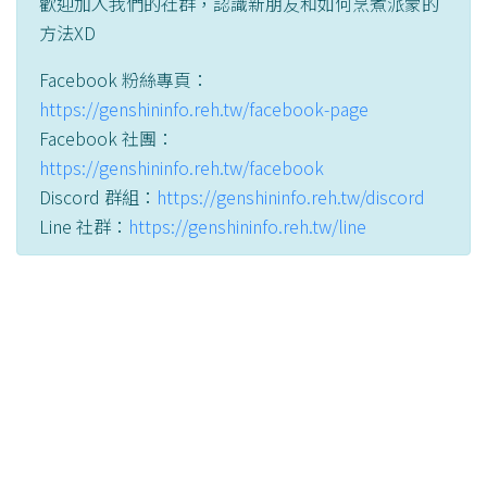
歡迎加入我們的社群，認識新朋友和如何烹煮派蒙的
方法XD
Facebook 粉絲專頁：
https://genshininfo.reh.tw/facebook-page
Facebook 社團：
https://genshininfo.reh.tw/facebook
Discord 群組：
https://genshininfo.reh.tw/discord
Line 社群：
https://genshininfo.reh.tw/line