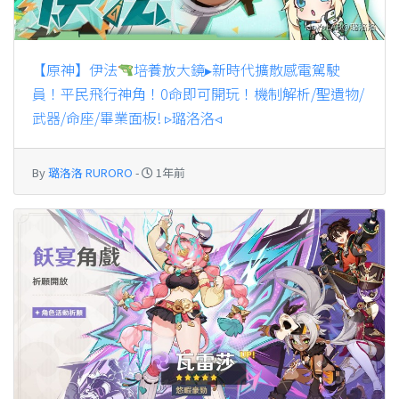
【原神】伊法
培養放大鏡▸新時代擴散感電駕駛
員！平民飛行神角！0命即可開玩！機制解析/聖遺物/
武器/命座/畢業面板! ▹璐洛洛◃
By
璐洛洛 RURORO
-
1年前