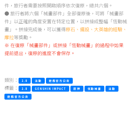
件，旅行者需要按照開啟順序依次復原，總共六個。
● 旅行者將六個「械畫部件」全部復原後，可將「械畫部
件」以正確的角度安置在特定位置，以拼接成整幅「恆動械
畫」。拼接完成後，可以獲得
原石、擺設、大英雄的經驗、
摩拉
等獎勵。
※ 在復原「械畫部件」或拼接「恆動械畫」的過程中如果
提前退出，復原的進度不會保存。
類別：
2.8
活動
遊戲官方公告
標籤：
2.8
GENSHIN IMPACT
原神
恆動械畫
活動
遊戲官方公告