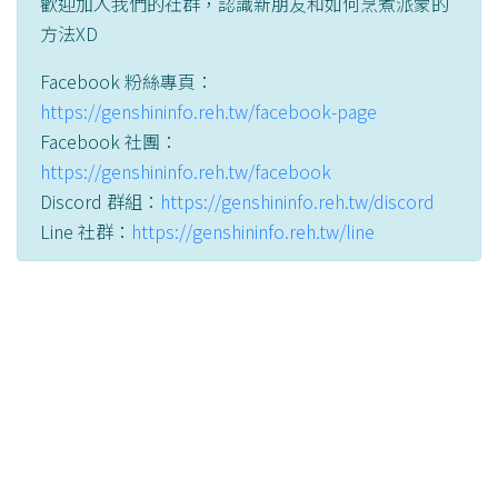
歡迎加入我們的社群，認識新朋友和如何烹煮派蒙的
方法XD
Facebook 粉絲專頁：
https://genshininfo.reh.tw/facebook-page
Facebook 社團：
https://genshininfo.reh.tw/facebook
Discord 群組：
https://genshininfo.reh.tw/discord
Line 社群：
https://genshininfo.reh.tw/line