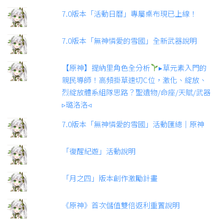
7.0版本「活動日曆」專屬桌布現已上線！
7.0版本「無神憐愛的雪國」全新武器說明
【原神】提納里角色全分析
▸草元素入門的
親民導師！高頻掛草速切C位，激化、綻放、
烈綻放體系組隊思路？聖遺物/命座/天賦/武器
▹璐洛洛◃
7.0版本「無神憐愛的雪國」活動匯總｜原神
「復醒紀遊」活動說明
「月之四」版本創作激勵計畫
《原神》首次儲值雙倍返利重置說明