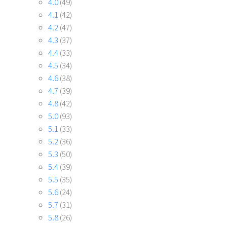
4.0
(49)
4.1
(42)
4.2
(47)
4.3
(37)
4.4
(33)
4.5
(34)
4.6
(38)
4.7
(39)
4.8
(42)
5.0
(93)
5.1
(33)
5.2
(36)
5.3
(50)
5.4
(39)
5.5
(35)
5.6
(24)
5.7
(31)
5.8
(26)