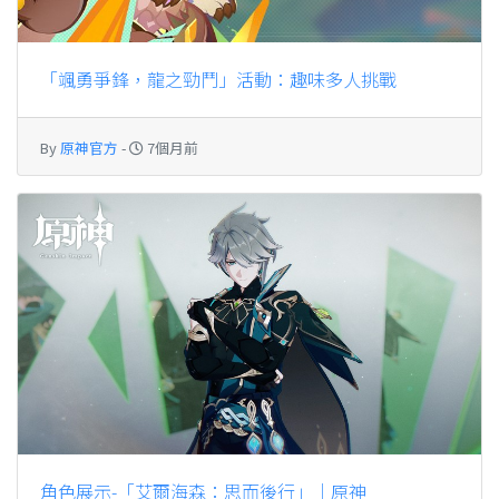
「颯勇爭鋒，龍之勁鬥」活動：趣味多人挑戰
By
原神官方
-
7個月前
角色展示-「艾爾海森：思而後行」｜原神