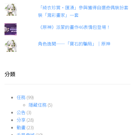
「綺衣珍賞·匯湧」參與獲得自選奇偶裝扮套
裝「濺彩畫家」一套
《原神》派蒙的畫作46表情包登場！
角色逸聞——「寶石的騙局」｜原神
分類
任務
(99)
隱藏任務
(5)
公告
(3)
分享
(28)
動畫
(23)
千星奇域
(19)