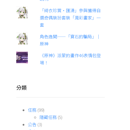
「綺衣珍賞·匯湧」參與獲得自
選奇偶裝扮套裝「濺彩畫家」一
套
角色逸聞——「寶石的騙局」｜
原神
《原神》派蒙的畫作46表情包登
場！
分類
任務
(99)
隱藏任務
(5)
公告
(3)