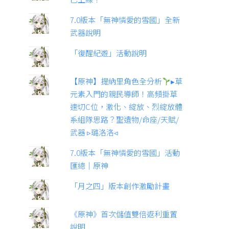
7.0版本「無神憐愛的雪國」全新
武器說明
「復醒紀遊」活動說明
【原神】提納里角色全分析
▸草
元素入門的親民導師！高頻掛草
速切C位，激化、綻放、烈綻放體
系組隊思路？聖遺物/命座/天賦/
武器 ▹璐洛洛◃
7.0版本「無神憐愛的雪國」活動
匯總｜原神
「月之四」版本創作激勵計畫
《原神》首次儲值雙倍返利重置
說明