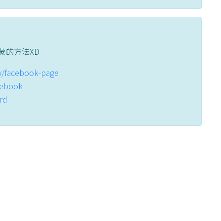
蒙的方法XD
tw/facebook-page
acebook
ord