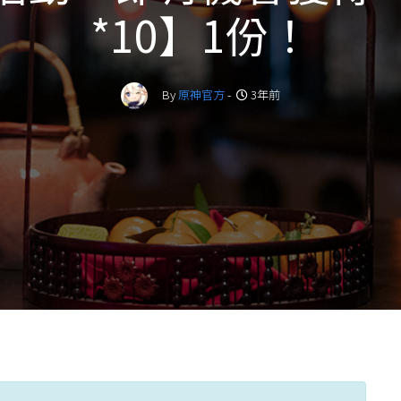
*10】1份！
By
原神官方
-
3年前