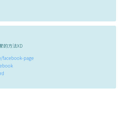
蒙的方法XD
tw/facebook-page
acebook
ord