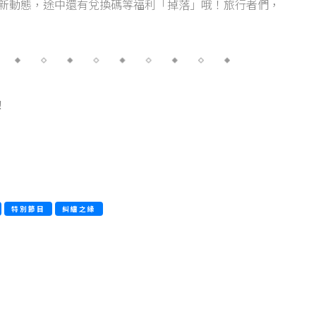
與新動態，途中還有兌換碼等福利「掉落」哦！旅行者們，
！
特別節目
糾纏之緣