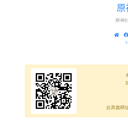
原
原神討
此頁面網