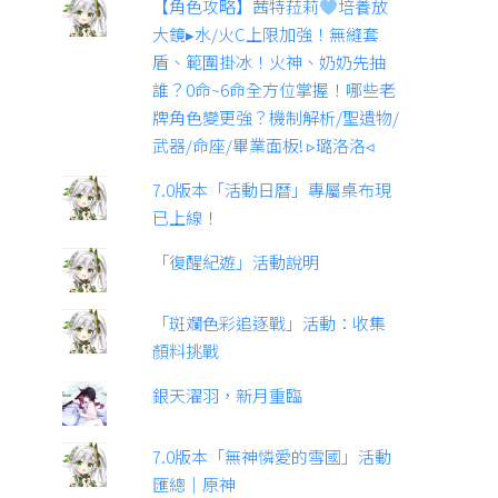
【角色攻略】茜特菈莉
培養放
大鏡▸水/火C上限加強！無縫套
盾、範圍掛冰！火神、奶奶先抽
誰？0命~6命全方位掌握！哪些老
牌角色變更強？機制解析/聖遺物/
武器/命座/畢業面板! ▹璐洛洛◃
7.0版本「活動日曆」專屬桌布現
已上線！
「復醒紀遊」活動說明
「斑斕色彩追逐戰」活動：收集
顏料挑戰
銀天濯羽，新月重臨
7.0版本「無神憐愛的雪國」活動
匯總｜原神