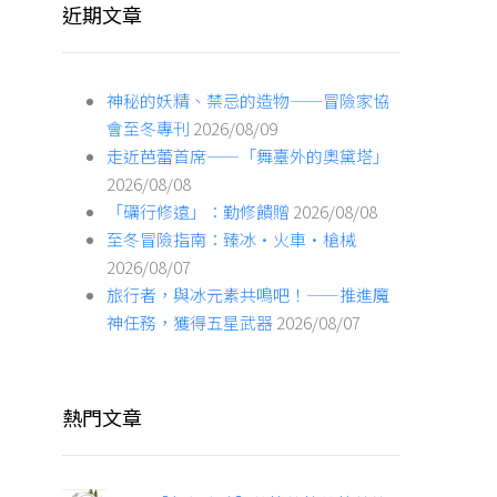
近期文章
神秘的妖精、禁忌的造物——冒險家協
會至冬專刊
2026/08/09
走近芭蕾首席——「舞臺外的奧黛塔」
2026/08/08
「礪行修遠」：勤修饋贈
2026/08/08
至冬冒險指南：臻冰·火車·槍械
2026/08/07
旅行者，與冰元素共鳴吧！——推進魔
神任務，獲得五星武器
2026/08/07
熱門文章