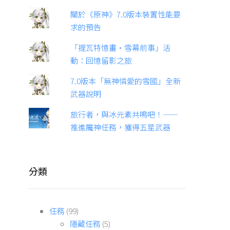
關於《原神》7.0版本裝置性能要
求的預告
「提瓦特憶畫·雪幕前事」活
動：回憶留影之旅
7.0版本「無神憐愛的雪國」全新
武器說明
旅行者，與冰元素共鳴吧！——
推進魔神任務，獲得五星武器
分類
任務
(99)
隱藏任務
(5)