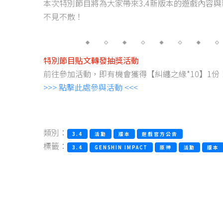
本次特別節目將為大家帶來3.4新版本的遊戲內容
不見不散！
特別節目貼文轉發抽獎活動
前往參加活動，即有機會獲得【糾纏之緣*10】1份
>>> 點擊此處參與活動 <<<
類別：
3.4
活動
版本
遊戲官方公告
標籤：
3.4
GENSHIN IMPACT
原神
活動
版本