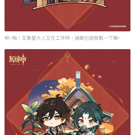
咻~啪！玉衡星大人又在工作呀，過節也該放鬆一下嘛~