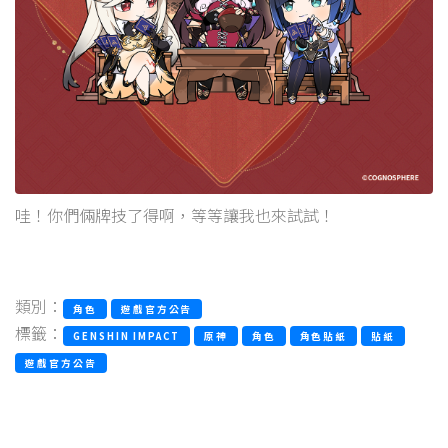
哇！你們倆牌技了得啊，等等讓我也來試試！
類別：
角色
遊戲官方公告
標籤：
GENSHIN IMPACT
原神
角色
角色貼紙
貼紙
遊戲官方公告