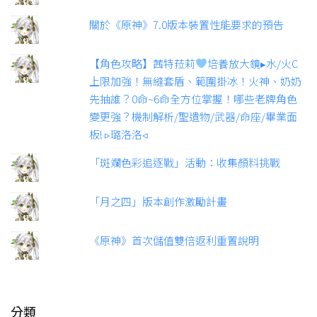
關於《原神》7.0版本裝置性能要求的預告
【角色攻略】茜特菈莉
培養放大鏡▸水/火C
上限加強！無縫套盾、範圍掛冰！火神、奶奶
先抽誰？0命~6命全方位掌握！哪些老牌角色
變更強？機制解析/聖遺物/武器/命座/畢業面
板! ▹璐洛洛◃
「斑斕色彩追逐戰」活動：收集顏料挑戰
「月之四」版本創作激勵計畫
《原神》首次儲值雙倍返利重置說明
分類