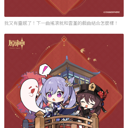
我又有靈感了！下一曲搖滾就和雲堇的戲曲結合怎麼樣！