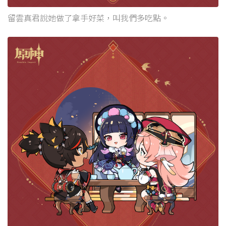
留雲真君說她做了拿手好菜，叫我們多吃點。