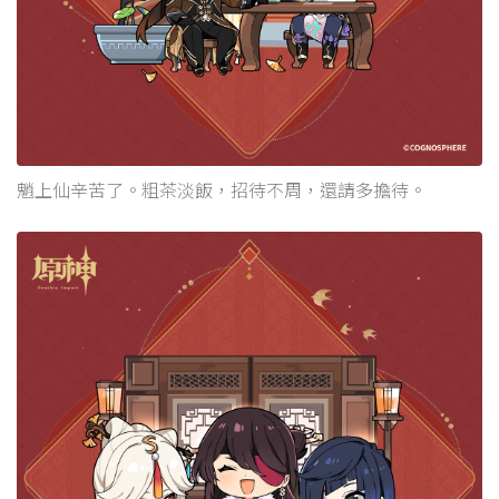
魈上仙辛苦了。粗茶淡飯，招待不周，還請多擔待。