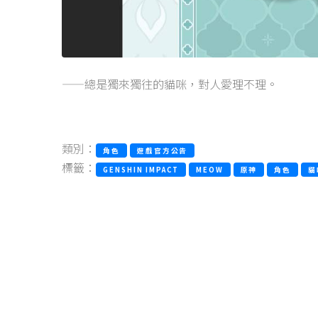
——總是獨來獨往的貓咪，對人愛理不理。
類別：
角色
遊戲官方公告
標籤：
GENSHIN IMPACT
MEOW
原神
角色
貓