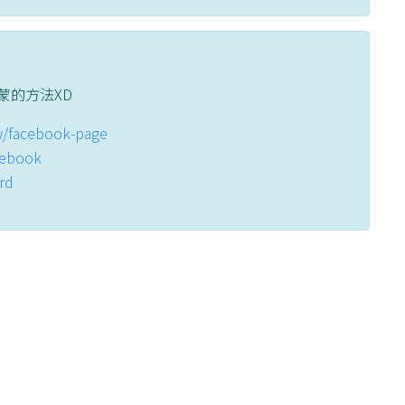
蒙的方法XD
tw/facebook-page
acebook
ord