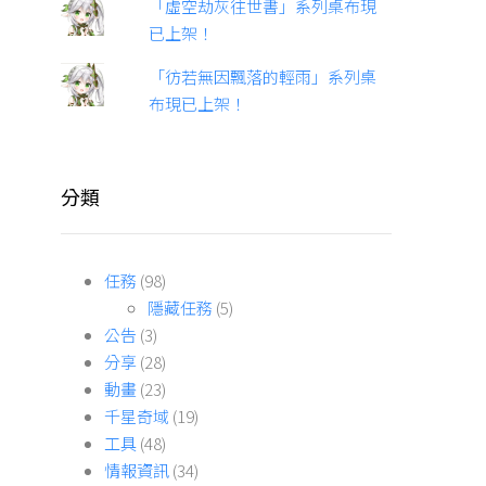
「虛空劫灰往世書」系列桌布現
已上架！
「彷若無因飄落的輕雨」系列桌
布現已上架！
分類
任務
(98)
隱藏任務
(5)
公告
(3)
分享
(28)
動畫
(23)
千星奇域
(19)
工具
(48)
情報資訊
(34)