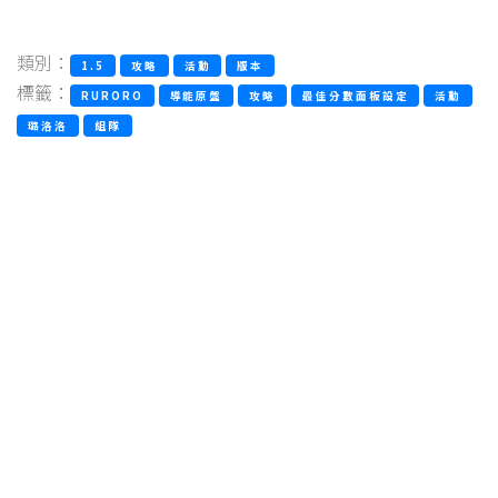
類別：
1.5
攻略
活動
版本
標籤：
RURORO
導能原盤
攻略
最佳分數面板設定
活動
璐洛洛
組隊