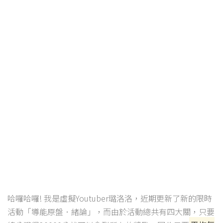
哈囉哈囉! 我是虛擬Youtuber璐洛洛，近期更新了新的限時
活動「導能原盤．緒論」，而由於活動總共有四大關，只要