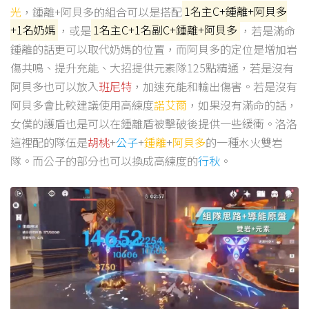
光
，鍾離+阿貝多的組合可以是搭配
1名主C+鍾離+阿貝多
+1名奶媽
，或是
1名主C+1名副C+鍾離+阿貝多
，若是滿命
鍾離的話更可以取代奶媽的位置，而阿貝多的定位是增加岩
傷共鳴、提升充能、大招提供元素隊125點精通，若是沒有
阿貝多也可以放入
班尼特
，加速充能和輸出傷害。若是沒有
阿貝多會比較建議使用高練度
諾艾爾
，如果沒有滿命的話，
女僕的護盾也是可以在鍾離盾被擊破後提供一些緩衝。洛洛
這裡配的隊伍是
胡桃
+
公子
+
鍾離
+
阿貝多
的一種水火雙岩
隊。而公子的部分也可以換成高練度的
行秋
。