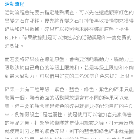
活動流程
活動流程會先要去指定地點調查，可以先在遠處觀察紅色的
異變之石在哪裡，優先將異變之石打掉後再收拾怪物來獲得
碎果和碎果數據，碎果可以按照需求裝在導能原盤上提供
BUFF，碎果數據則是可以換這次的活動獎勵和一隻免費的
迪奧娜。
而若要將碎果裝在導能原盤，會需要消耗驅動力，驅動力上
限取決於自己角色的等級上限總和，若是等級上限總和不夠
到最大驅動力，可以借用好友的三名90等角色來提升上限。
碎果一共有三種等級，紫色、藍色、綠色，紫色的碎果只能
裝置一個，隨著後面的活動開放還會有不同的碎果可以蒐
集，但主要的觀念就是紫色的碎果就是要搭配你目前的主C
來，例如假設主C是岩屬性，就是使用可以增加岩元素傷害
的星晶之舞，打超導物傷隊就是使用散霰之舞，打元素反應
就使用劍刃之舞的紫色碎果，剩下的藍色和綠色碎果就是圍