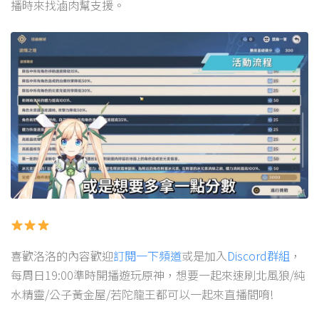
播時來找滷肉幫支援。
喜歡洛洛的內容歡迎
訂閱一下頻道
或是加入
Discord群組
，
每周日19:00準時開播遊玩原神，想要一起來速刷北風狼/純
水精靈/公子黃金屋/若陀龍王都可以一起來直播間唷!