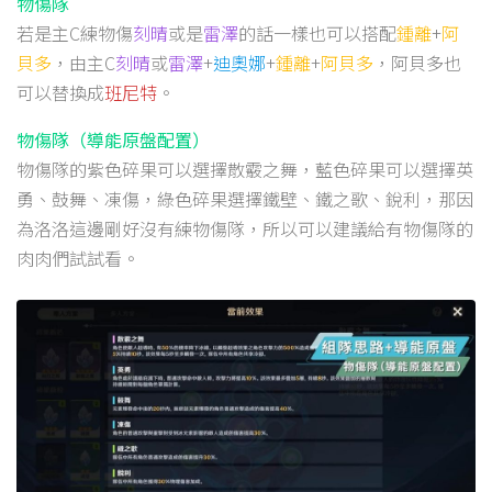
物傷隊
若是主C練物傷
刻晴
或是
雷澤
的話一樣也可以搭配
鍾離
+
阿
貝多
，由主C
刻晴
或
雷澤
+
迪奧娜
+
鍾離
+
阿貝多
，阿貝多也
可以替換成
班尼特
。
物傷隊（導能原盤配置）
物傷隊的紫色碎果可以選擇散霰之舞，藍色碎果可以選擇英
勇、鼓舞、凍傷，綠色碎果選擇鐵壁、鐵之歌、銳利，那因
為洛洛這邊剛好沒有練物傷隊，所以可以建議給有物傷隊的
肉肉們試試看。