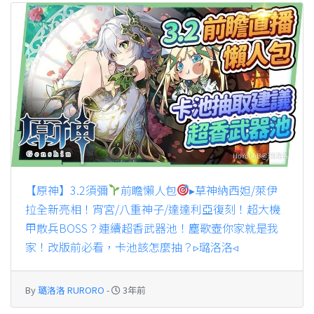
【原神】3.2須彌
前瞻懶人包
▸草神納西妲/萊伊
拉全新亮相！宵宮/八重神子/達達利亞復刻！超大機
甲散兵BOSS？連續超香武器池！塵歌壺你家就是我
家！改版前必看，卡池該怎麼抽？▹璐洛洛◃
By
璐洛洛 RURORO
-
3年前