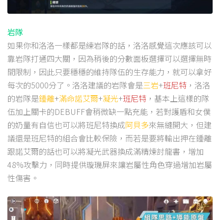
岩隊
如果你和洛洛一樣都是練岩隊的話，洛洛感覺這次應該可以
靠岩隊打通四大關，因為稍後的分數面板選擇可以選擇無時
間限制，因此只要穩穩的維持隊伍的生存能力，就可以拿好
每次的5000分了。洛洛建議的岩隊會是
三岩
+
班尼特
，洛洛
的岩隊是
鍾離
+
滿命諾艾爾
+
凝光
+
班尼特
，基本上這樣的隊
伍加上關卡的DEBUFF會稍微缺一點充能，若對護盾和女僕
的奶量有自信也可以將班尼特換成
阿貝多
來無縫開大，但建
議還是班尼特的組合會比較保險，而若是要將輸出押在鍾離
跟諾艾爾的話也可以將凝光武器換成滿精煉討龍書，增加
48%攻擊力，同時提供璇璣屏來讓岩屬性角色穿過增加岩屬
性傷害。