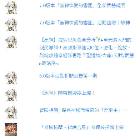
7.0版本「無神憐愛的雪國」全新武器說明
7.0版本「無神憐愛的雪國」活動匯總｜原神
【原神】提納里角色全分析
▸草元素入門的
親民導師！高頻掛草速切C位，激化、綻放、
烈綻放體系組隊思路？聖遺物/命座/天賦/武器
▹璐洛洛◃
5.0版本活動祈願公告第一期
《原神》陣容模擬器上線！
冒險指南 | 探尋神秘而傳奇的「煙謎主」…
「奇域秘藏·祥應吉星」奇偶裝扮新上架