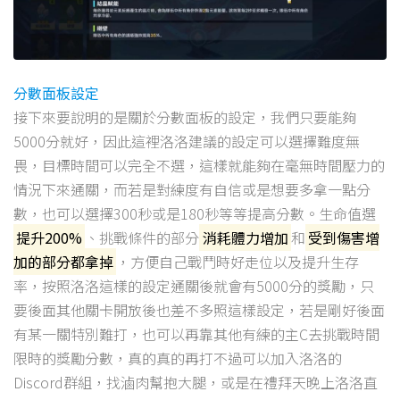
分數面板設定
接下來要說明的是關於分數面板的設定，我們只要能夠
5000分就好，因此這裡洛洛建議的設定可以選擇難度無
畏，目標時間可以完全不選，這樣就能夠在毫無時間壓力的
情況下來通關，而若是對練度有自信或是想要多拿一點分
數，也可以選擇300秒或是180秒等等提高分數。生命值選
提升200%
、挑戰條件的部分
消耗體力增加
和
受到傷害增
加的部分都拿掉
，方便自己戰鬥時好走位以及提升生存
率，按照洛洛這樣的設定通關後就會有5000分的獎勵，只
要後面其他關卡開放後也差不多照這樣設定，若是剛好後面
有某一關特別難打，也可以再靠其他有練的主C去挑戰時間
限時的獎勵分數，真的真的再打不過可以加入洛洛的
Discord群組，找滷肉幫抱大腿，或是在禮拜天晚上洛洛直