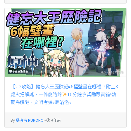
【2.2攻略】健忘大王歷險記▸6幅壁畫在哪裡？附上3
處火把解謎，一條龍路線
10分鐘拿獎勵跟寶箱!鶴
觀島解謎、文明考據▹璐洛洛◃
By
璐洛洛 RURORO
-
4年前