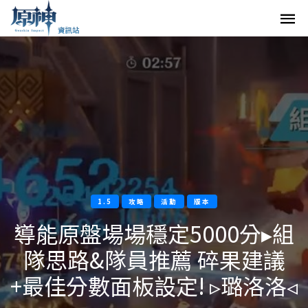
1.5
攻略
活動
版本
導能原盤場場穩定5000分▸組
隊思路&隊員推薦 碎果建議
+最佳分數面板設定! ▹璐洛洛◃