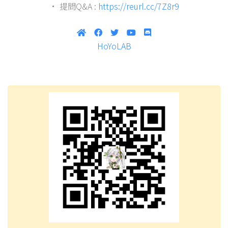
• 提問Q&A :
https://reurl.cc/7Z8r9
HoYoLAB