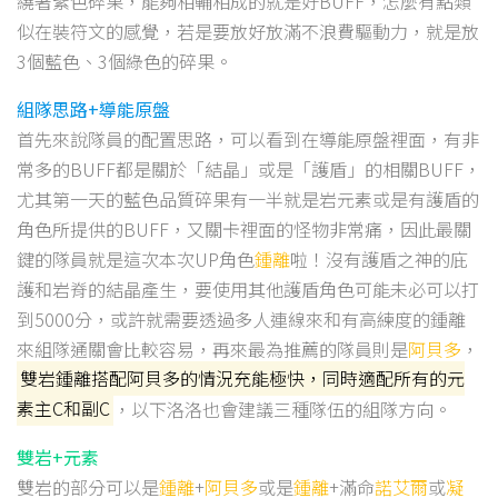
繞著紫色碎果，能夠相輔相成的就是好BUFF，怎麼有點類
似在裝符文的感覺，若是要放好放滿不浪費驅動力，就是放
3個藍色、3個綠色的碎果。
組隊思路+導能原盤
首先來說隊員的配置思路，可以看到在導能原盤裡面，有非
常多的BUFF都是關於「結晶」或是「護盾」的相關BUFF，
尤其第一天的藍色品質碎果有一半就是岩元素或是有護盾的
角色所提供的BUFF，又關卡裡面的怪物非常痛，因此最關
鍵的隊員就是這次本次UP角色
鍾離
啦！沒有護盾之神的庇
護和岩脊的結晶產生，要使用其他護盾角色可能未必可以打
到5000分，或許就需要透過多人連線來和有高練度的鍾離
來組隊通關會比較容易，再來最為推薦的隊員則是
阿貝多
，
雙岩鍾離搭配阿貝多的情況充能極快，同時適配所有的元
素主C和副C
，以下洛洛也會建議三種隊伍的組隊方向。
雙岩+元素
雙岩的部分可以是
鍾離
+
阿貝多
或是
鍾離
+滿命
諾艾爾
或
凝