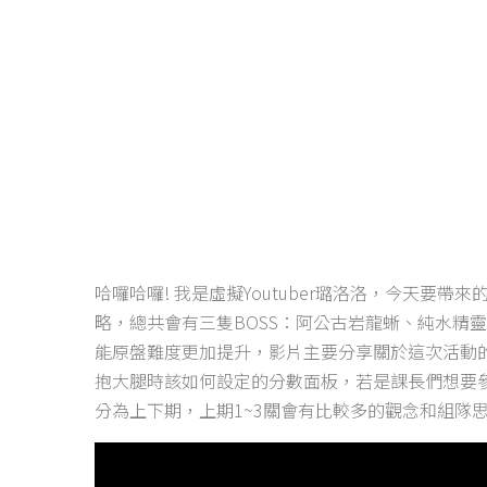
哈囉哈囉! 我是虛擬Youtuber璐洛洛，今天要
略，總共會有三隻BOSS：阿公古岩龍蜥、純水精
能原盤難度更加提升，影片主要分享關於這次活動
抱大腿時該如何設定的分數面板，若是課長們想要
分為上下期，上期1~3關會有比較多的觀念和組隊