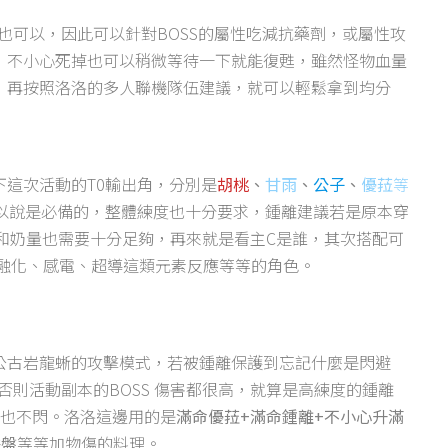
也可以，因此可以針對BOSS的屬性吃減抗藥劑，或屬性攻
，不小心死掉也可以稍微等待一下就能復甦，雖然怪物血量
，再按照洛洛的多人聯機隊伍建議，就可以輕鬆拿到均分
這次活動的T0輸出角，分別是
胡桃
、
甘雨
、
公子
、
優菈
等
以說是必備的，整體練度也十分要求，鍾離建議若是原本穿
和奶量也需要十分足夠，再來就是看主C是誰，其次搭配可
、融化、感電、超導這類元素反應等等的角色。
公古岩龍蜥的攻擊模式，若被鍾離保護到忘記什麼是閃避
否則活動副本的BOSS 傷害都很高，就算是高練度的鍾離
閃也不閃。洛洛這邊用的是
滿命優菈+滿命鍾離+不小心升滿
拼盤
等等加物傷的料理。