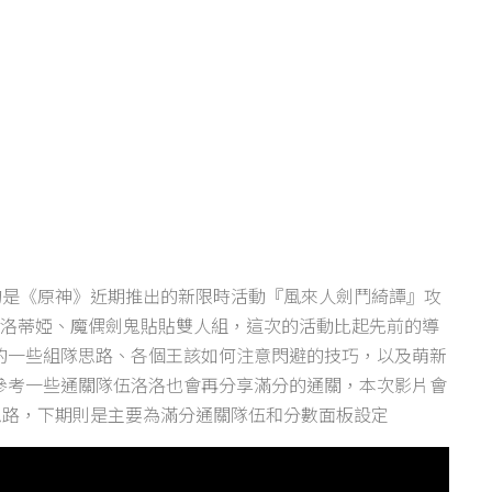
帶來的是《原神》近期推出的新限時活動『風來人劍鬥綺譚』攻
靈洛蒂婭、魔偶劍鬼貼貼雙人組，這次的活動比起先前的導
的一些組隊思路、各個王該如何注意閃避的技巧，以及萌新
參考一些通關隊伍洛洛也會再分享滿分的通關，本次影片會
思路，下期則是主要為滿分通關隊伍和分數面板設定