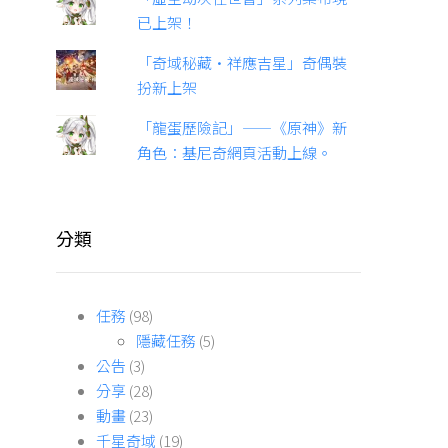
已上架！
「奇域秘藏·祥應吉星」奇偶裝
扮新上架
「龍蛋歷險記」——《原神》新
角色：基尼奇網頁活動上線。
分類
任務
(98)
隱藏任務
(5)
公告
(3)
分享
(28)
動畫
(23)
千星奇域
(19)