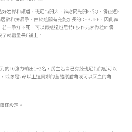
好岩脊和護盾，班尼特開大、菲謝爾先開E或Q、優菈短E
層數和拚暴擊，由於這關有充能加長的DEBUFF，因此菲
，若一擊打不死，可以再透過班尼特E技作元素微粒給優
沒了就盡量長E補上。
到的T0強力輸出1~2名，房主若自己有練班尼特的話可以
C，或像是2命以上迪奧娜的全體護盾角或可以回血的角
這樣設定。