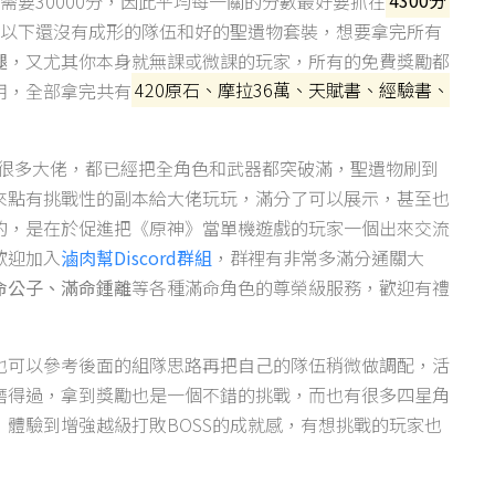
需要30000分，因此平均每一關的分數最好要抓在
4300分
7以下還沒有成形的隊伍和好的聖遺物套裝，想要拿完所有
腿
，又尤其你本身就無課或微課的玩家，所有的免費獎勵都
用，全部拿完共有
420原石、摩拉36萬、天賦書、經驗書、
有很多大佬，都已經把全角色和武器都突破滿，聖遺物刷到
該來點有挑戰性的副本給大佬玩玩，滿分了可以展示，甚至也
的，是在於促進把《原神》當單機遊戲的玩家一個出來交流
歡迎加入
滷肉幫Discord群組
，群裡有非常多滿分通關大
命公子、滿命鍾離
等各種滿命角色的尊榮級服務，歡迎有禮
也可以參考後面的組隊思路再把自己的隊伍稍微做調配，活
磨得過，拿到獎勵也是一個不錯的挑戰，而也有很多四星角
體驗到增強越級打敗BOSS的成就感，有想挑戰的玩家也