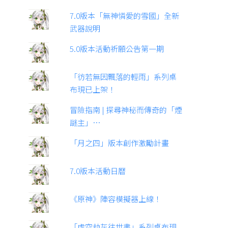
7.0版本「無神憐愛的雪國」全新
武器說明
5.0版本活動祈願公告第一期
「彷若無因飄落的輕雨」系列桌
布現已上架！
冒險指南 | 探尋神秘而傳奇的「煙
謎主」…
「月之四」版本創作激勵計畫
7.0版本活動日曆
《原神》陣容模擬器上線！
「虛空劫灰往世書」系列桌布現