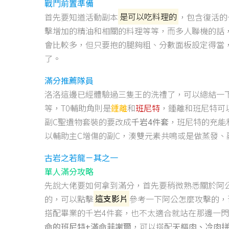
戰鬥前置準備
首先要知道活動副本
是可以吃料理的
，包含復活的
擊增加的精油和相關的料理等等，而多人聯機的話
會比較多，但只要抱的腿夠粗、分數面板設定得當
了。
滿分推薦隊員
洛洛這邊已經體驗過三隻王的洗禮了，可以總結一下
等，T0輔助角則是
鍾離
和
班尼特
，鍾離和班尼特可
副C聖遺物套裝的要改成
千岩4件套
，班尼特的充能
以輔助主C增傷的副C，湊雙元素共鳴或是做蒸發
古岩之若龍－其之一
單人滿分攻略
先說大佬要如何拿到滿分，首先要稍微熟悉關於阿
的，可以點擊
這支影片
參考一下阿公怎麼攻擊的，
搭配畢業的千岩4件套，也不太適合就站在那邊一
命的班尼特+滿命菲謝爾
，可以搭配
天樞肉、冷肉