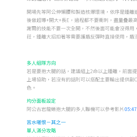
開場先等阿公伸懶腰和製造核爆環境，依序是鍾離造
後做超導+開大+長E，過程都不要衝刺，盡量疊最高
謝爾的技能不要一次全開，不然後面可能會沒得用
菈，鍾離大招扣著等需要護盾反彈時直接使用，盾
多人組隊方向
若是要抱大腿的話，建議組上2命以上鍾離，前面提
上場協助，若沒有的話則可以搭配主要輸出提供副
色。
均分面板設定
阿公古岩龍蜥抱大腿的多人聯機可以參考影片
05:47
苦水嗟恨－其之一
單人滿分攻略