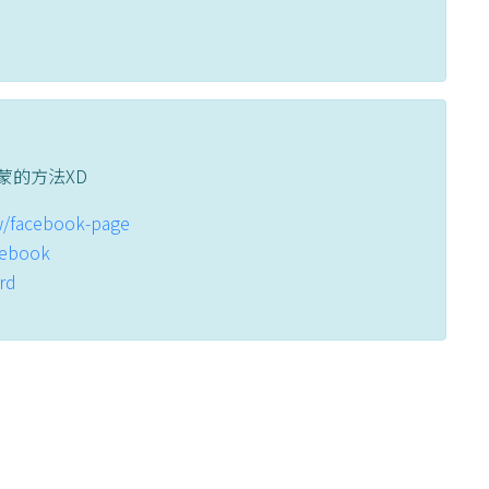
蒙的方法XD
tw/facebook-page
acebook
ord