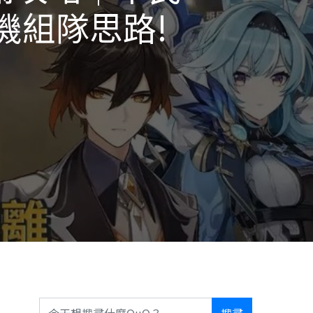
機組隊思路!
搜尋