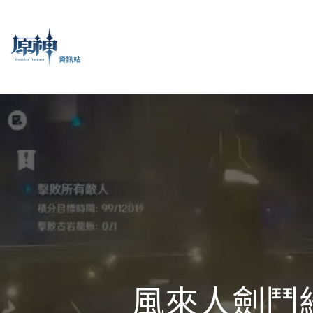
風來人劍鬥