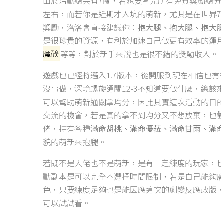
由於活動總共有7關，若想要拿完所有免費獎勵總分
左右，而若你是近期才入坑的萌新，尤其是在世界
獎勵，洛洛會直接建議你：
抱大腿、抱大腿、抱大
是很珍貴的資源，有利於加速自己做更有效率的運
魔礦
等等，對於新手來說也是很不錯的獎勵收入。
遊戲也已經將邁入1.7版本，從開服到現在相信也
沒事做，深境螺旋通關12-3不知道要做什麼，總
可以幫助萌新通關拿均分，因此其實這次活動的目
交流的機會，若是真的拿不到均分又不想放棄，也
佬，持有各種
滿命胡桃、滿命優菈、滿命甘雨、滿
貌的萌新來抱腿。
若既不是大佬也不是萌新，是有一定練度的玩家，
動副本是可以完全不選擇時間限制，若是自己能夠
色，只要練度足夠也是能因應這次的劇變反應改版，
可以試試看。