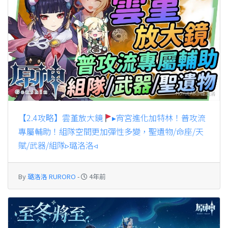
【2.4攻略】雲堇放大鏡
▸宵宮進化加特林！普攻流
專屬輔助！組隊空間更加彈性多變，聖遺物/命座/天
賦/武器/組隊▹璐洛洛◃
By
璐洛洛 RURORO
-
4年前