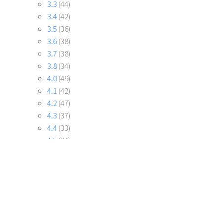
3.3
(44)
3.4
(42)
3.5
(36)
3.6
(38)
3.7
(38)
3.8
(34)
4.0
(49)
4.1
(42)
4.2
(47)
4.3
(37)
4.4
(33)
4.5
(34)
4.6
(38)
4.7
(39)
4.8
(42)
5.0
(93)
5.1
(33)
5.2
(36)