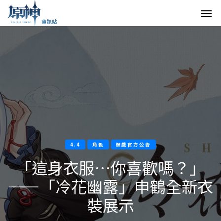
4.4
角色
遊戲官方公告
「這身衣服…你喜歡嗎？」
——「冷花幽露」申鶴全新衣
裝展示