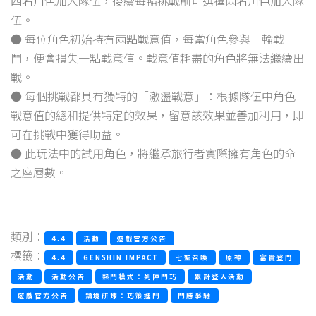
四名角色加入隊伍，後續每輪挑戰前可選擇兩名角色加入隊
伍。
● 每位角色初始持有兩點戰意值，每當角色參與一輪戰
鬥，便會損失一點戰意值。戰意值耗盡的角色將無法繼續出
戰。
● 每個挑戰都具有獨特的「激盪戰意」：根據隊伍中角色
戰意值的總和提供特定的效果，留意該效果並善加利用，即
可在挑戰中獲得助益。
● 此玩法中的試用角色，將繼承旅行者實際擁有角色的命
之座層數。
類別：
4.4
活動
遊戲官方公告
標籤：
4.4
GENSHIN IMPACT
七聖召喚
原神
富貴登門
活動
活動公告
熱鬥模式：列陣鬥巧
累計登入活動
遊戲官方公告
鑄境研煉：巧策進鬥
鬥勝爭馳