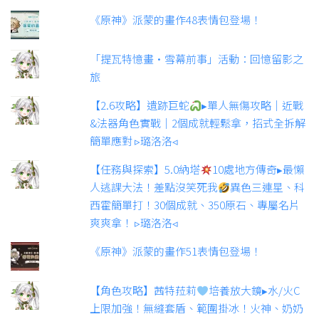
《原神》派蒙的畫作48表情包登場！
「提瓦特憶畫·雪幕前事」活動：回憶留影之
旅
【2.6攻略】遺跡巨蛇
▸單人無傷攻略｜近戰
&法器角色實戰｜2個成就輕鬆拿，招式全拆解
簡單應對 ▹璐洛洛◃
【任務與探索】5.0納塔
10處地方傳奇▸最懶
人逃課大法！差點沒笑死我
異色三連星、科
西霍簡單打！30個成就、350原石、專屬名片
爽爽拿！ ▹璐洛洛◃
《原神》派蒙的畫作51表情包登場！
【角色攻略】茜特菈莉
培養放大鏡▸水/火C
上限加強！無縫套盾、範圍掛冰！火神、奶奶