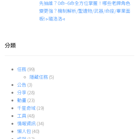
先抽誰？0命~6命全方位掌握！哪些老牌角色
變更強？機制解析/聖遺物/武器/命座/畢業面
板! ▹璐洛洛◃
分類
任務
(99)
隱藏任務
(5)
公告
(3)
分享
(28)
動畫
(23)
千星奇域
(19)
工具
(48)
情報資訊
(34)
懶人包
(40)
成就
(12)