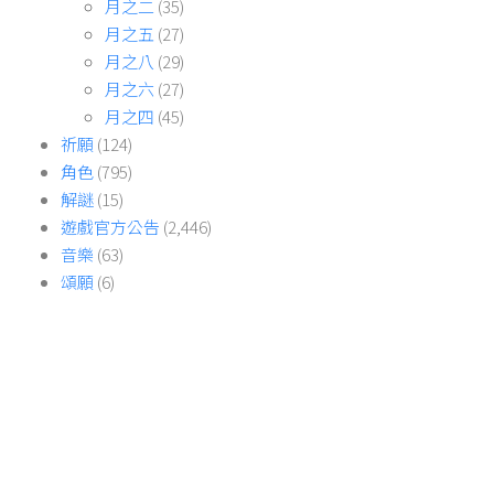
月之二
(35)
月之五
(27)
月之八
(29)
月之六
(27)
月之四
(45)
祈願
(124)
角色
(795)
解謎
(15)
遊戲官方公告
(2,446)
音樂
(63)
頌願
(6)