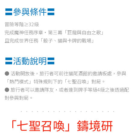
〓參與條件〓
冒險等階≥32級
完成魔神任務序章·第三幕「巨龍與自由之歌」
且完成世界任務「骰子、貓與卡牌的戰場」
〓活動說明〓
● 活動開放後，旅行者可前往貓尾酒館的邀請板處，參與
「熱鬥模式」特殊規則下的「七聖召喚」對局。
● 旅行者可以邀請隊友，或者達到牌手等級4級之後透過配
對參與對局。
「七聖召喚」鑄境研