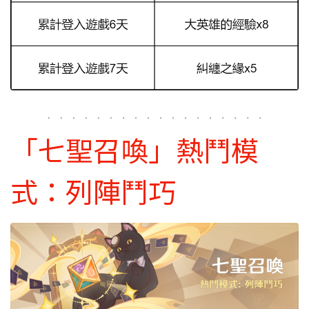
「七聖召喚」熱鬥模
式：列陣鬥巧