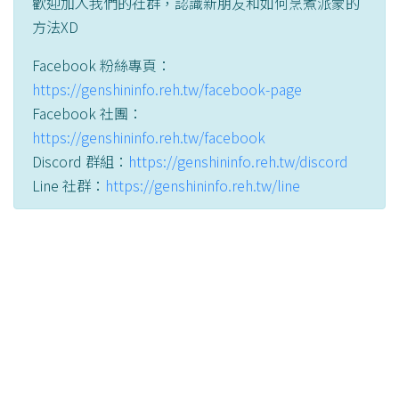
歡迎加入我們的社群，認識新朋友和如何烹煮派蒙的
方法XD
Facebook 粉絲專頁：
https://genshininfo.reh.tw/facebook-page
Facebook 社團：
https://genshininfo.reh.tw/facebook
Discord 群組：
https://genshininfo.reh.tw/discord
Line 社群：
https://genshininfo.reh.tw/line