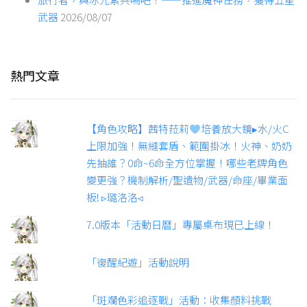
武器
2026/08/07
熱門文章
【角色攻略】茜特菈莉
培養放大鏡▸水/火C
上限加強！無縫套盾、範圍掛冰！火神、奶奶
先抽誰？0命~6命全方位掌握！哪些老牌角色
變更強？機制解析/聖遺物/武器/命座/畢業面
板! ▹璐洛洛◃
7.0版本「活動日曆」專屬桌布現已上線！
「復醒紀遊」活動說明
「斑斕色彩追逐戰」活動：收集顏料挑戰