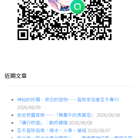
近期文章
神秘的妖精、禁忌的造物——冒險家協會至冬專刊
2026/08/09
走近芭蕾首席——「舞臺外的奧黛塔」
2026/08/08
「礪行修遠」：勤修饋贈
2026/08/08
至冬冒險指南：臻冰·火車·槍械
2026/08/07
旅行者，與冰元素共鳴吧！——推進魔神任務，獲得五星