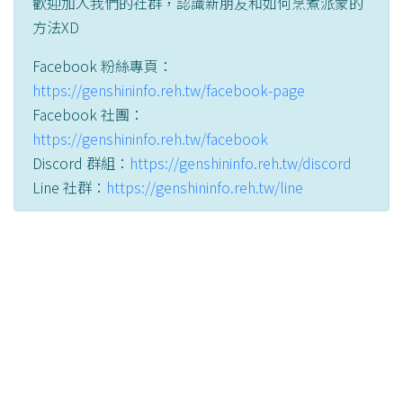
歡迎加入我們的社群，認識新朋友和如何烹煮派蒙的
方法XD
Facebook 粉絲專頁：
https://genshininfo.reh.tw/facebook-page
Facebook 社團：
https://genshininfo.reh.tw/facebook
Discord 群組：
https://genshininfo.reh.tw/discord
Line 社群：
https://genshininfo.reh.tw/line