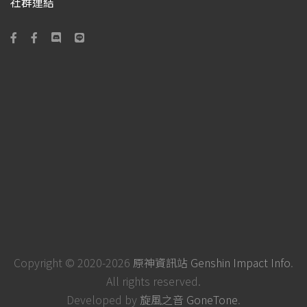
社群連結
Copyright © 2020-2026
原神資訊站 Genshin Impact Info
.
All rights reserved.
Developed by
旋風之音 GoneTone
.