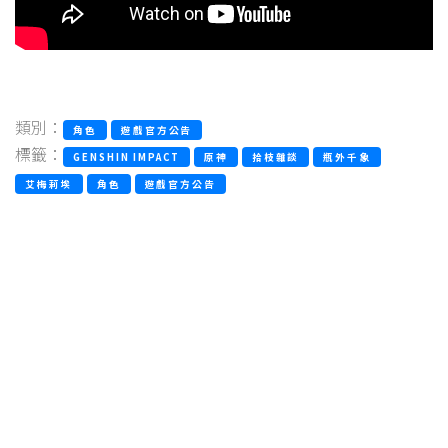
類別：
角色
遊戲官方公告
標籤：
GENSHIN IMPACT
原神
拾枝雜談
瓶外千象
艾梅莉埃
角色
遊戲官方公告