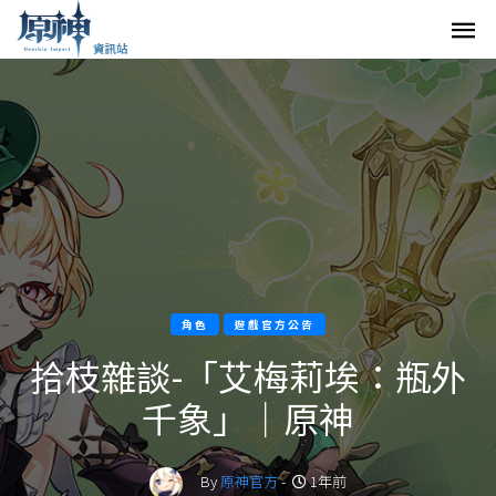
角色
遊戲官方公告
拾枝雜談-「艾梅莉埃：瓶外
千象」｜原神
By
原神官方
-
1年前